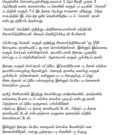
நெருங்கிக் கொண்டிருக்கிறது.நவம்பர் 1 ஆம் தேதி முதல் 3
ஆம்தேதி வரை உலகளாவிய படங்களின் வசூல் பட்டியலில் ‘அமரன்’
படத்தின் வசூல் 7-ம் இடத்தை பிடித்து சாதனை புரிந்தது. அந்த
சமயத்தில் இடம்பெற்ற ஒரே தென்னிந்திய படம் ‘அமரன்’ தான்
என்பது குறிப்பிடத்தக்கது.
‘அமரன்’ வெற்றிக் குறித்து பத்திரிகையாளர்கள் மத்தியில்
சிவகார்த்திகேயன் மிகவும் நெகிழ்ச்சியுடன் பேசினார்
அப்போது‘அமரன்’ வசூல் குறித்து சிவகார்த்திகேயன் “ரூ.150
கோடியை தாண்டிவிட்டது என சொல்கிறார்கள். இன்னும் இவ்வளவு
வசூல் செய்யும் என்கிறார்கள். தயாரிப்பாளர் நிறைய முதலீடு
செய்து படம் எடுக்கிறார்கள். ஆகையால் வசூல் முக்கியம் தான்.
நிறைய வசூல் செய்தால் மட்டுமே, இம்மாதிரியான படங்கள் எடுக்க
தயாரிப்பாளருக்கு தோன்றும். அதைத் தாண்டி எனக்கு வசூல்
முக்கியம். ஏனென்றால், என்னுடைய படங்களுக்கு பட்ஜெட்
கிடைத்தால் மட்டுமே மக்களுக்கு இன்னும் பெரிய படங்களைக்
கொடுக்க முடியும்.
தமிழ் சினிமாவில் இருந்து வெவ்வேறு மாநிலங்களில், நாடுகளில்
எவ்வளவு பேரை படம் பார்க்க வைக்க முடியும் என்பது தான்.
அதற்காக மட்டுமே வசூலைப் பார்க்கிறேன்.
மற்றப்படி இந்தப் படத்தை தாண்டிவிட்டேன், அந்தப் படத்தை
தாண்டிவிட்டேன் என்பதற்காக வசூலை தலையில் ஏற்றிக்
கொள்ளமாட்டேன்.
இன்னும் நிறைய பெரிய கதைகள் சொல்ல வேண்டும் என
நினைக்கிறேன். எனது முந்தைய படங்களின் படக்குழு