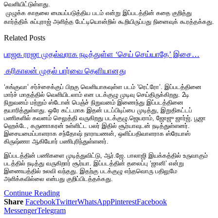
வெளியிட்டுள்ளது.
முழுக்க காதலை மையப்படுத்திய படம் என்று இப்படத்தின் கதை குறித்து
கார்த்திக் சுப்புராஜ் அளித்த பேட்டியொன்றில் கூறியிருப்பது நினைவுக் கூரத்தக்கது.
Related Posts
பாஜக ராஜா முதல்வராக நடித்துள்ள ‘செய் செய்யாதே’ இசை…
‎ கரிகாலன் முதல் பார்வை தெளியானது
‘கங்குவா’ சர்ச்சைக்குப் பிறகு வெளியாகவுள்ள படம் ‘ரெட்ரோ’. இப்படத்தினை
மார்ச் மாதத்தில் வெளியிடலாம் என படக்குழு முடிவு செய்திருக்கிறது. 2டி
நிறுவனம் மற்றும் ஸ்டோன் பெஞ்ச் நிறுவனம் இணைந்து இப்படத்தினை
தயாரித்துள்ளது. ஒரே கட்டமாக இதன் படப்பிடிப்பை முடித்து, இறுதிகட்டப்
பணிகளில் கவனம் செலுத்தி வருகிறது படக்குழு.ஜெயராம், ஜோஜு ஜார்ஜ், பூஜா
ஹெக்டே, கருணாகரன் உள்ளிட்ட பலர் இதில் சூர்யாவுடன் நடித்துள்ளனர்.
இசையமைப்பாளராக சந்தோஷ் நாராயணன், ஒளிப்பதிவாளராக ஸ்ரேயாஸ்
கிருஷ்ணா ஆகியோர் பணிபுரிந்துள்ளனர்.
இப்படத்தின் பணிகளை முடித்துவிட்டு, ஆர்.ஜே. பாலாஜி இயக்கத்தில் உருவாகும்
படத்தில் நடித்து வருகிறார் சூர்யா. இப்படத்தின் தலைப்பு ‘ஜானி’ என்று
இணையத்தில் உலவி வந்தது. இதற்கு படக்குழு எந்தவொரு பதிலுமே
அளிக்கவில்லை என்பது குறிப்பிடத்தக்கது.
Continue Reading
Share
Facebook
Twitter
WhatsApp
Pinterest
Facebook
Messenger
Telegram