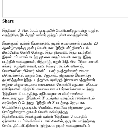
Share
இந்தியன் 3’ திரைப்படம் ஓ.டி.டியில் வெளியாகிறது என்று எழுந்த
வதந்திக்கு இயக்குநர் ஷங்கர் முற்றுப்புள்ளி வைத்துள்ளார்.
இயக்குனர் ஷங்கர் இயக்கத்தில் நடிகர் கமல்ஹாசன் நடிப்பில் 28
ஆண்டுகளுக்கு முன்பு வெளியான ‘இந்தியன்’ திரைப்படம்
மிகப்பெரிய வெற்றி பெற்றது. இந்த நிலையில் இந்த படத்தின்
இரண்டாம் பாகம் கடந்த ஜூலை மாதம் வெளியானது. இந்த
படத்தில் கமல்ஹாசன், சித்தார்த், ரகுல் பிரீத் சிங், பிரியா பவானி
சங்கர், சமுத்திரக்கனி, பாபி சிம்ஹா, டெல்லி கணேஷ்,
வெண்ணிலா கிஷோர் உள்ளிட்ட பலர் நடித்துள்ளனர்.லைகா
புரொடக்சன்ஸ் மற்றும் ரெட் ஜெயண்ட் நிறுவனம் இணைந்து
தயாரித்துள்ள இந்த படத்துக்கு அனிருத் இசையமைத்துள்ளார்.
லஞ்சம் மற்றும் ஊழலை மையமாகக் கொண்டு உருவான இப்படம்
ரசிகர்களின் மத்தியில் கலவையான விமர்சனங்களை பெற்றது.
‘இந்தியன் 2’ படத்திற்கு எதிர்மறையான விமர்சனங்கள்
கிடைத்தாலும், ‘இந்தியன் 3’ படத்தின் டிரெய்லர் ரசிகர்களிடம்
வரவேற்பைப் பெற்றது. ‘இந்தியன் 3’ படத்தை நேரடியாக
நெட்பிளிக்ஸ் ஓ.டி.டியில் வெளியிட தயாரிப்பு நிறுவனம் முடிவு
செய்துள்ளதாக தகவல் வெளியாகியிருந்தது.
இதற்கிடையில் இயக்குனர் ஷங்கர் ‘இந்தியன் 3’ படத்தில்
ஏற்கனவே படம்பிடிக்கப்பட்ட காட்சிகளில், ஒரு சில மாற்றத்தை
செய்ய திட்டமிட்டுள்ளார். இதற்காக நடிகர் கமல்ஹாசனிடம்