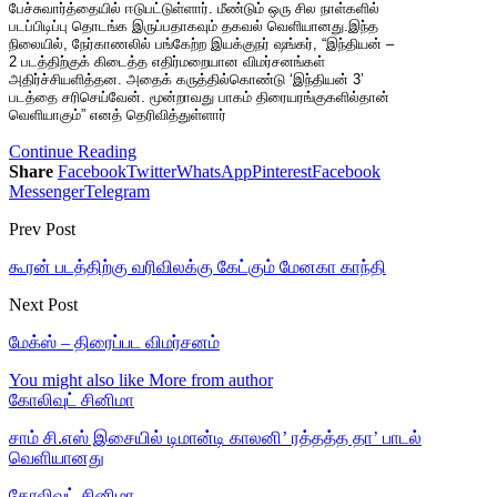
பேச்சுவார்த்தையில் ஈடுபட்டுள்ளார். மீண்டும் ஒரு சில நாள்களில்
படப்பிடிப்பு தொடங்க இருப்பதாகவும் தகவல் வெளியானது.இந்த
நிலையில், நேர்காணலில் பங்கேற்ற இயக்குநர் ஷங்கர், “இந்தியன் –
2 படத்திற்குக் கிடைத்த எதிர்மறையான விமர்சனங்கள்
அதிர்ச்சியளித்தன. அதைக் கருத்தில்கொண்டு ‘இந்தியன் 3’
படத்தை சரிசெய்வேன். மூன்றாவது பாகம் திரையரங்குகளில்தான்
வெளியாகும்” எனத் தெரிவித்துள்ளார்
Continue Reading
Share
Facebook
Twitter
WhatsApp
Pinterest
Facebook
Messenger
Telegram
Prev Post
கூரன் படத்திற்கு வரிவிலக்கு கேட்கும் மேனகா காந்தி
Next Post
மேக்ஸ் – திரைப்பட விமர்சனம்
You might also like
More from author
கோலிவுட் சினிமா
சாம் சி.எஸ் இசையில் டிமான்டி காலனி’ ரத்தத்த தா’ பாடல்
வெளியானது
கோலிவுட் சினிமா