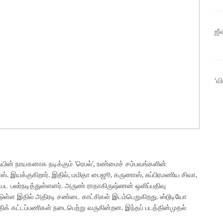
ஜீ
‘வ
யின் நாயகனாக நடிக்கும் ‘ரெபல்’, உண்மைச் சம்பவங்களின்
ஸ். இயக்குகிறார். இதில், மமிதா பைஜூ, கருணாஸ், சுப்பிரமணிய சிவா,
்பட பலர்நடித்துள்ளனர். அருண் ராதாகிருஷ்ணன் ஒளிப்பதிவு
்டுள்ள இதில் அதிரடி சண்டை காட்சிகள் இடம்பெறுகிறது. ஸ்டூடியோ
றுதிக் கட்டப்பணிகள் நடைபெற்று வருகின்றன. இந்தப் படத்தின்முதல்