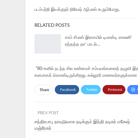
படம்பற்றி இயக்குநர் நிகேஷ் ஆர்.எஸ் கூறும்போது,
RELATED POSTS
சாம் சி.எஸ் இசையில் டிமான்டி காலனி’
ரத்தத்த தா’ பாடல்…
”80-களில் நடந்த சில உண்மைச் சம்பவங்களைத் தழுவி இத
களமாகக் கொண்டிருக்கிறது. கல்லூரி மாணவர்களுக்கான அர
Facebook
Twitter
Pinterest
Share
PREV POST
சந்திரபாபு நாயுடுவாக நடிக்கும் இந்தி நடிகர் மகேஷ்
மஞ்ரேகர்