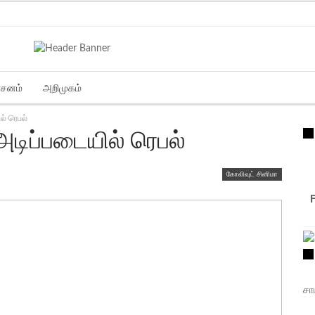
்சனம்
அறிமுகம்
் ரெபல்
டிப்படையில் ரெபல்
கோலிவுட் சினிமா
சா