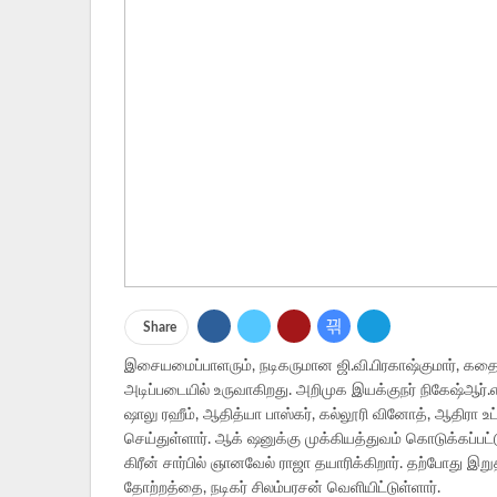
Share
இசையமைப்பாளரும், நடிகருமான ஜி.வி.பிரகாஷ்குமார், கதை
அடிப்படையில் உருவாகிறது. அறிமுக இயக்குநர் நிகேஷ்ஆர்.எ
ஷாலு ரஹீம், ஆதித்யா பாஸ்கர், கல்லூரி வினோத், ஆதிரா உட
செய்துள்ளார். ஆக் ஷனுக்கு முக்கியத்துவம் கொடுக்கப்பட
கிரீன் சார்பில் ஞானவேல் ராஜா தயாரிக்கிறார். தற்போது இ
தோற்றத்தை, நடிகர் சிலம்பரசன் வெளியிட்டுள்ளார்.