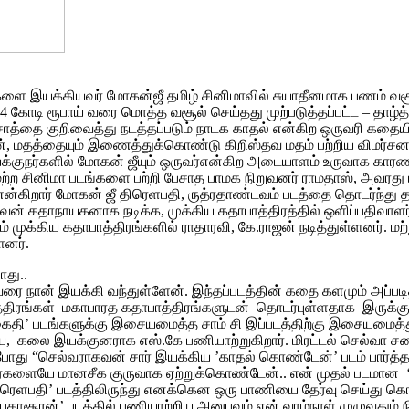
இயக்கியவர் மோகன்ஜீ தமிழ் சினிமாவில் சுயாதீனமாக பணம் வசூலித்
ுமார் 14 கோடி ரூபாய் வரை மொத்த வசூல் செய்தது முற்படுத்தப்பட்ட – 
தை குறிவைத்து நடத்தப்படும் நாடக காதல் என்கிற ஒருவரி கதையி
ுடன், மதத்தையும் இணைத்துக்கொண்டு கிறிஸ்தவ மதம் பற்றிய விமர்ச
இயக்குநர்களில் மோகன் ஜீயும் ஒருவர்என்கிற அடையாளம் உருவாக கா
 மற்ற சினிமா படங்களை பற்றி பேசாத பாமக நிறுவனர் ராமதாஸ், அவரது 
 என்கிறார் மோகன் ஜீ திரெளபதி, ருத்ரதாண்டவம் படத்தை தொடர்ந்து தன
 கதாநாயகனாக நடிக்க, முக்கிய கதாபாத்திரத்தில் ஒளிப்பதிவாளர்நட்டி 
் முக்கிய கதாபாத்திரங்களில் ராதாரவி, கே.ராஜன் நடித்துள்ளனர். மற்ற
ளனர்.
ோது..
இயக்கி வந்துள்ளேன். இந்தப்படத்தின் கதை களமும் அப்படிதான்
திரங்கள் மகாபாரத கதாபாத்திரங்களுடன் தொடர்புள்ளதாக இருக்கும். 
 ‘கைதி’ படங்களுக்கு இசையமைத்த சாம் சி இப்படத்திற்கு இசையமைத்த
ெய்ய, கலை இயக்குனராக எஸ்.கே பணியாற்றுகிறார். மிரட்டல் செல்வா ச
 “செல்வராகவன் சார் இயக்கிய ’காதல் கொண்டேன்’ படம் பார்த்த பின
களையே மானசீக குருவாக ஏற்றுக்கொண்டேன்.. என் முதல் படமான ‘ப
திரெளபதி’ படத்திலிருந்து எனக்கென ஒரு பாணியை தேர்வு செய்து 
ாசூரன்’ படத்தில் பணியாற்றிய அனுபவம் என் வாழ்நாள் முழுவதும் நி