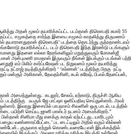
து அதன் மூலம் தயாரிக்கப்பட்ட படம்தான் திரெளபதி சுமார் 55
தாழ்த்தப்பட்ட சமூகத்தை சார்ந்த இளைய சமூகம் காதலித்து திருமணம்
ல் தயாரானதுதான் திரெளபதி’ படத்தை தொடர்ந்து ருத்ரதாண்டவம்
னங்களோடு தயாரிக்கப்பட்ட படம் திரெளபதி இந்த இரண்டு படங்களும்
ரணமானது இதனை எல்லா நேரங்களிலும் மறுத்துவரும் மோகன்ஜீ
மகன் அன்புமணி ராமதாஸ் இருவரும் நீங்கள் இயக்கும் படங்கள் பற்றி
துஜி எம் பிலிம் கார்ப்பரேஷன் பட நிறுவனம் மூலம் தயாரித்து
நட்ராஜ் நடித்திருக்கிறார் ‘ ‘கர்ணன்’ படத்திற்கு பிறகு நட்டி
ும் மன்சூர் அலிகான், தேவதர்சினி, கூல் சுரேஷ், பி.எல்.தேனப்பன்,
 அமைந்துள்ளது. கடலூர், சேலம், ஏற்காடு, திருச்சி ஆகிய
படத்திற்கு ஃபருக் ஜே பாட்ஷா ஒளிப்பதிவு செய்துள்ளார். அவர்
ுள்ளார். இவரது இசையில் பாபநாசம் சிவனின் ஒரு பாடல், படத்தில்
ண்டை பயிற்சி செய்ய, ஜானி மாஸ்டர் நடனம் அமைக்கிறார்.”
்தான் சினிமா மீது எனக்கு காதல் ஏற்பட்டது.. யாரிடமும்
ழைய வண்ணாரப்பேட்டை’ பட டைட்டிலும் அதில் வரும் வில்லன்
கொண்டேன்.. குருவாக ஏற்றுக் கொண்டவரையே என் இயக்கத்தில்
னைவில் இருக்கும். அவரை ரசித்து ரசித்து இயக்கி உள்ளேன்.