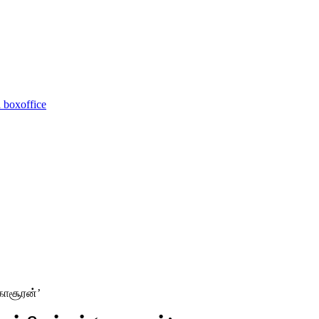
 boxoffice
காசூரன்’