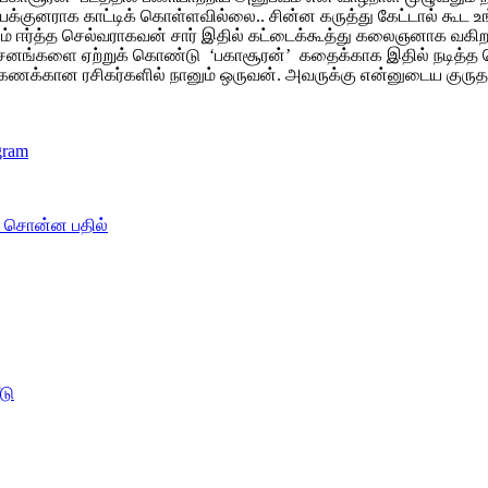
க்குனராக காட்டிக் கொள்ளவில்லை.. சின்ன கருத்து கேட்டால் கூட உ
னம் ஈர்த்த செல்வராகவன் சார் இதில் கட்டைக்கூத்து கலைஞனாக வகிறார
ர்சனங்களை ஏற்றுக் கொண்டு ‘பகாசூரன்’ கதைக்காக இதில் நடித்த ச
 கணக்கான ரசிகர்களில் நானும் ஒருவன். அவருக்கு என்னுடைய குருத
gram
த் சொன்ன பதில்
டு