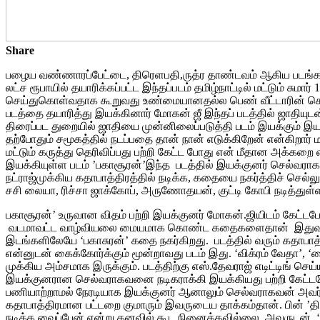
Share
பழைய வண்ணாரப்பேட்டை, திரெளபதி,ருத்ர தாண்டவம் ஆகிய படங்களை 
லட்ச ரூபாயில் தயாரிக்கப்பட்ட இந்தப்படம் தமிழ்நாட்டில் மட்டும் ச
செய்துகொள்வதாக கூறுவது உண்மையானதல்ல பெண் வீட்டாரின் சொத்
படத்தை தயாரித்து இயக்கினார் மோகன் ஜீ இந்தப் படத்தில் ஜாதிய
திரைப்பட துறையில் ஜாதியை முன்னிலைப்படுத்தி படம் இயக்கும் 
தற்போதும் சமூகத்தில் நடப்பதை தான் நான் எடுக்கிறேன் என்கிறார்
மட்டும் கருத்து தெரிவிப்பது பற்றி கேட்ட போது என் மீதான அக்கறை
இயக்கியுள்ள படம் ’பகாசூரன்’இந்த படத்தில் இயக்குனர் செல்வராகவன்
நட்ராஜ்முக்கிய கதாபாத்திரத்தில் நடிக்க, கதையை நகர்த்திச் செல்லும
சசி லையா, ரிச்சா ஜாக்கோப், அருணோதயன், குட்டி கோபி நடித்துள்
பகாசூரன்’ உருவான விதம் பற்றி இயக்குனர் மோகன்.ஜியிடம் கேட்டப
வடமாவட்ட வாழ்வியலை மையமாக கொண்ட கதைகளைதான் இதுவரை நான் 
இடங்களிலேயே ‘பகாசுரன்’ கதை நகர்கிறது. படத்தில் வரும் கதாபாத்
என்னுடன் கைக்கோர்க்கும் மூன்றாவது படம் இது. ‘விக்ரம் வேதா’,
முக்கிய அம்சமாக இருக்கும். படத்திற்கு எஸ்.தேவராஜ் எடிட்டிங் ச
இயக்குனரான செல்வராகவனை நடிகராக்கி இயக்கியது பற்றி கேட்டபோது
பணியாற்றாமல் நேரடியாக இயக்குனர் ஆனாலும் செல்வராகவன் அவர்
கதாபாத்திரமான பட்டறை குமாரும் இவருடைய தாக்கம்தான். பின் ’
நடிக்க வைப்பேன் என்று கனவில் கூட நினைக்கவில்லை. அவருடன் ‘பக