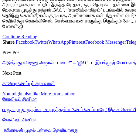
அவரும் நடிகராக மட்டும் இருந்தாரே தவிர ஒரு நொடிகூட தன்னை இய
வேகமாக முடித்து தந்தார்.பீஸ்ட்’, ‘சாணிக்காகிதம்’ படங்களில் கவ
தெரிந்து கொள்வீர்கள். குருவாக, அண்ணனாக என் மீது உள்ள விம
தெரிவித்து கொள்கிறேன். செல்வராகவன் சாருக்கு இருக்கும் கோடி
மோகன்.ஜி.
Continue Reading
Share
Facebook
Twitter
WhatsApp
Pinterest
Facebook Messenger
Tele
Prev Post
அடுத்தது விஷ்ணு விஷால் படமா..?” – ‘ஜீவி’ பட இயக்குநர் கோபிநா
Next Post
காமெடி செய்யும் சரவணன்
You might also like
More from author
கோலிவுட் சினிமா
பாஜக ராஜா முதல்வராக நடித்துள்ள ‘செய் செய்யாதே’ இசை வெளியீ
கோலிவுட் சினிமா
‎ கரிகாலன் முதல் பார்வை தெளியானது