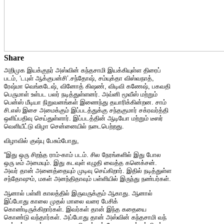
Share
அறி​முக இயக்​குநர் அஸ்​வின் கந்​த​சாமி இயக்​கி​யுள்ள திரைப்​
படம், ‘டபுள் ஆக்​குபன்​சி’.சந்​தோஷ், சம்​யுக்தா விஸ்​வ​நாத்,
ரேஷ்மா வெங்​கடேஷ், வினோத் கிஷண், விடிவி கணேஷ், பகவதி
பெரு​மாள் உள்பட பலர் நடித்​துள்​ளனர். அவ்னி மூவீஸ் மற்​றும்
பென்ஸ் மீடியா நிறுவனங்கள் இணைந்து தயாரிக்​கின்​றன. சாம்
சி.எஸ் இசை அமைக்​கும் இப்​படத்​துக்கு சந்​தகு​மார் சக்​ர​வர்த்தி
ஒளிப்​ப​திவு செய்​துள்​ளார். இப்​படத்​தின் ஆடியோ மற்​றும் டீஸர்
வெளி​யீட்டு விழா சென்​னை​யில் நடை​பெற்​றது.
விழா​வில் குஷ்பு பேசும்போது,
“இது ஒரு சிறந்த ராம்​-​காம் படம். சில நேரங்​களில் இது போல
ஒரு டீம் அமை​யும். இது கடவுள் எழுதி வைத்த கனெக்சன்.
அவர் தான் அனைத்​தை​யும் முடிவு செய்​கிறார். இதில் நடித்​துள்ள
சந்​தோஷும், மகள் அனந்​தி​தா​வும் பள்​ளியில் இருந்து நண்​பர்​கள்.
ஆனால் பள்ளி காலத்​தில் இரு​வருக்​கும் ஆகாது. ஆனால்
இப்போது காலை முதல் மாலை வரை பேசிக்
கொண்டிருக்கிறார்கள். இவர்​கள் ​தான் இந்த கதையை
கொண்டு வந்​தார்​கள். அப்​போது ​தான் அஸ்​வின் கந்​த​சாமி வந்​