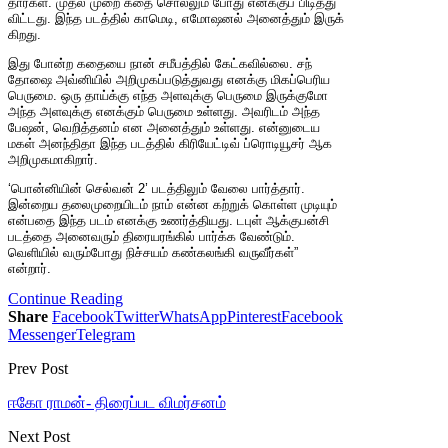
தார்​கள். முதல் முறை கதை சொல்​லும் போது எனக்​குப் பிடித்து
விட்​டது. இந்த படத்​தில் காமெடி, எமோஷனல் அனைத்​தும் இருக்​
கிறது.
இது போன்ற கதையை நான் சமீபத்​தில் கேட்​க​வில்​லை. சந்​
தோஷை அவ்​னி​யில் அறி​முகப்​படுத்​து​வது எனக்கு மிகப்​பெரிய
பெரு​மை. ஒரு தாய்க்கு எந்த அளவுக்கு பெருமை இருக்​குமோ
அந்த அளவுக்கு எனக்​கும் பெருமை உள்​ளது. அவரிடம் அந்த
பேஷன், வெறித்​தனம் என அனைத்​தும் உள்​ளது. என்​னுடைய
மகள் அனந்​திதா இந்த படத்​தில் கிரியேட்​டிவ் ப்ரொடியூசர் ஆக
அறி​முக​மாகிறார்.
‘பொன்​னி​யின் செல்​வன் 2’ படத்​தி​லும் வேலை பார்த்​தார்.
இன்றைய தலை​முறை​யிடம் நாம் என்ன கற்​றுக் கொள்ள முடி​யும்
என்​பதை இந்த படம் எனக்கு உணர்த்​தி​யது. டபுள் ஆக்​குபன்சி
படத்தை அனை​வரும் திரையரங்​கில் பார்க்க வேண்​டும்.
வெளியில் வரும்​போது நிச்​ச​யம் கண்​கலங்கி வரு​வீர்​கள்”
என்றார்.
Continue Reading
Share
Facebook
Twitter
WhatsApp
Pinterest
Facebook
Messenger
Telegram
Prev Post
ஈகோ ராமன்- திரைப்பட விமர்சனம்
Next Post