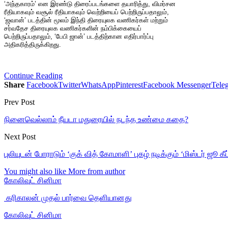
‘அந்தகாரம்’ என இரண்டு திரைப்படங்களை தயாரித்து, விமர்சன
ரீதியாகவும் வசூல் ரீதியாகவும் வெற்றியைப் பெற்றிருப்பதாலும்,
‘ஜவான்’ படத்தின் மூலம் இந்தி திரையுலக வணிகர்கள் மற்றும்
சர்வதேச திரையுலக வணிகர்களின் நம்பிக்கையைப்
பெற்றிருப்பதாலும், ‘பேபி ஜான்’ படத்திற்கான எதிர்பார்ப்பு
அதிகரித்திருக்கிறது.
Continue Reading
Share
Facebook
Twitter
WhatsApp
Pinterest
Facebook Messenger
Tele
Prev Post
நினைவெல்லாம் நீயடா மதுரையில் நடந்த உண்மை கதை?
Next Post
புலியுடன் போராடும் ‘குக் வித் கோமாளி’ புகழ் நடிக்கும் ‘மிஸ்டர் ஜூ கீப்
You might also like
More from author
கோலிவுட் சினிமா
‎ கரிகாலன் முதல் பார்வை தெளியானது
கோலிவுட் சினிமா