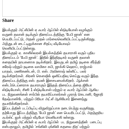
Share
இயக்குநர் அட்லீயின் ஏ ஃபார் ஆப்பிள் ஸ்டுடியோஸ் வழங்கும்
வருண் தவான் நடிக்கும் திரைப்படத்திற்கு ‘பேபி ஜான்’ என
பெயரிடப்பட்டு, அதன் முதல் பார்வைவெளியிடப்பட்டிருக்கிறது.
அத்துடன் டைட்டிலுக்கான சிறப்பு வீடியோவும்
வெளியிடப்பட்டுள்ளது.
இயக்குநர் ஏ. காளீஸ்வரன் இயக்கத்தில் தயாராகி வரும் புதிய
திரைப்படம் ‘பேபி ஜான்’. இதில் இந்திநடிகர் வருண் தவான்
கதையின் நாயகனாக நடிக்கிறார். இவருடன் தமிழ் நடிகை கீர்த்தி
சுரேஷ் மற்றும் நடிகை வாமிகா கபி, ஜாக்கி ஷெராப், ராஜ்பால்
யாதவ், மணிகண்டன், பி. எஸ். அவினாஷ் உள்ளிட்ட பலர்
நடிக்கிறார்கள். கிரண் கௌஷிக் ஒளிப்பதிவு செய்து வரும் இந்த
திரைப்படத்திற்கு எஸ். தமன் இசையமைக்கிறார். ஆக்சன்
என்டர்டெய்னராக தயாராகும் இந்தத் திரைப்படத்தை ஜியோ
ஸ்டுடியோஸ், சினி 1‌ ஸ்டுடியோஸ் மற்றும் ஏ ஃபார் ஆப்பிள் ஆகிய
பட நிறுவனங்கள் சார்பில் தயாரிப்பாளர்கள் முராத் கெடானி, ஜோதி
தேஷ்பாண்டே மற்றும் பிரியா அட்லீ ஆகியோர் இணைந்து
தயாரிக்கிறார்கள்.
இப்படத்தின் படப்பிடிப்பு விறுவிறுப்பாக நடைபெற்று வருகிறது.
தற்போது இப்படத்திற்கு ‘பேபி ஜான்’ என பெயரிடப்பட்டு, அதற்குரிய
ஃபர்ஸ்ட் லுக் மற்றும் வீடியோ வெளியாகி உள்ளது.
இயக்குநர் அட்லீயின் ஏ ஃபார் ஆப்பிள் பட நிறுவனத்தின் படைப்பு
என்பதாலும், தமிழில் ‘சங்கிலி புங்கிலி கதவை திற’ மற்றும்