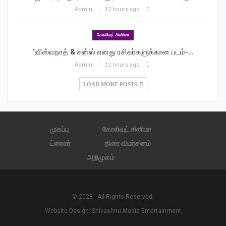
Admin
12 hours ago
கோலிவுட் சினிமா
‘விஸ்வநாத் & சன்ஸ் எனது ரசிகர்களுக்கான படம்-…
Admin
12 hours ago
LOAD MORE POSTS
முகப்பு
கோலிவுட் சினிமா
ட்ரைலர்
திரை விமர்சனம்
அறிமுகம்
© 2023 - All Rights Reserved.
Website Design:
Shivashnu Media Entertainment