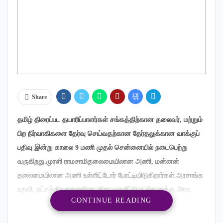
Share
தமிழ் திரைப்பட தயாரிப்பாளர்கள் சங்கத்திற்கான தலைவர், மற்றும்
பிற நிர்வாகிகளை தேர்வு செய்வதற்கான தேர்தலுக்கான வாக்குப்
பதிவு இன்று காலை 9 மணி முதல் சென்னையில் நடைபெற்று
வருகிறது.முரளி ராமசாமிதலைமையிலான அணி, மன்னன்
தலைமையிலான அணி உள்ளிட்டோர் போட்டியிடுகிறார்கள்.அரசாங்க
உதவி, நட்சத்திர கலைவிழா, சிறு முதலீட்டு படங்களுக்கு அரசு
CONTINUE READING
மானியம், அரசு மூலம் வீட்டு வசதி சலுகைகள் என தேர்தல்
வாக்குறுதிகளை முன்வைத்து தயாரிப்பாளர்கள் வாக்கு கேட்டு