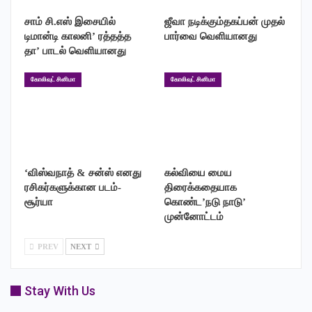
இல்லாமல் இருந்ததால் இன்று நடைபெற்று வரும் வாக்குப்
சாம் சி.எஸ் இசையில்
ஜீவா நடிக்கும்தகப்பன் முதல்
பதிவில்லிப்ரா ரவீந்தருக்கு அதிகமான வாக்குகள்
டிமான்டி காலனி’ ரத்தத்த
பார்வை வெளியானது
தா’ பாடல் வெளியானது
பதிவாகிவருவதாக கூறப்படுகிறது.
கோலிவுட் சினிமா
கோலிவுட் சினிமா
‘விஸ்வநாத் & சன்ஸ் எனது
கல்வியை மைய
ரசிகர்களுக்கான படம்-
திரைக்கதையாக
சூர்யா
கொண்ட’நடு நாடு’
முன்னோட்டம்
PREV
NEXT
Stay With Us