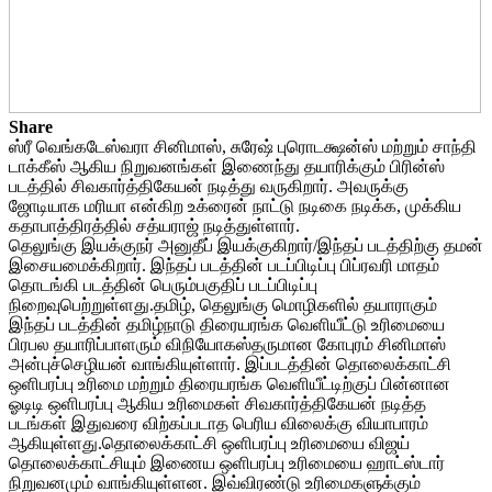
Share
ஸ்ரீ வெங்கடேஸ்வரா சினிமாஸ், சுரேஷ் புரொடக்ஷன்ஸ் மற்றும் சாந்தி
டாக்கீஸ் ஆகிய நிறுவனங்கள் இணைந்து தயாரிக்கும் பிரின்ஸ்
படத்தில் சிவகார்த்திகேயன் நடித்து வருகிறார். அவருக்கு
ஜோடியாக மரியா என்கிற உக்ரைன் நாட்டு நடிகை நடிக்க, முக்கிய
கதாபாத்திரத்தில் சத்யராஜ் நடித்துள்ளார்.
தெலுங்கு இயக்குநர் அனுதீப் இயக்குகிறார்/இந்தப் படத்திற்கு தமன்
இசையமைக்கிறார். இந்தப் படத்தின் படப்பிடிப்பு பிப்ரவரி மாதம்
தொடங்கி படத்தின் பெரும்பகுதிப் படப்பிடிப்பு
நிறைவுபெற்றுள்ளது.தமிழ், தெலுங்கு மொழிகளில் தயாராகும்
இந்தப் படத்தின் தமிழ்நாடு திரையரங்க வெளியீட்டு உரிமையை
பிரபல தயாரிப்பாளரும் விநியோகஸ்தருமான கோபுரம் சினிமாஸ்
அன்புச்செழியன் வாங்கியுள்ளார். இப்படத்தின் தொலைக்காட்சி
ஒளிபரப்பு உரிமை மற்றும் திரையரங்க வெளியீட்டிற்குப் பின்னான
ஓடிடி ஒளிபரப்பு ஆகிய உரிமைகள் சிவகார்த்திகேயன் நடித்த
படங்கள் இதுவரை விற்கப்படாத பெரிய விலைக்கு வியாபாரம்
ஆகியுள்ளது.தொலைக்காட்சி ஒளிபரப்பு உரிமையை விஜய்
தொலைக்காட்சியும் இணைய ஒளிபரப்பு உரிமையை ஹாட்ஸ்டார்
நிறுவனமும் வாங்கியுள்ளன. இவ்விரண்டு உரிமைகளுக்கும்