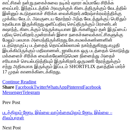
காட்சிகள் நன்று.நகைச்சுவை நடிகர் ஷாரா சும்மாவே சிரிக்க
வைப்பார். இந்தப்படத்தில் அவருக்குக் கிடைத்திருக்கும் வேடத்தில்
இன்னும் கூடுதலாகச் சிரிக்க வைக்கிறார்.சுரேஷ்சக்ரவர்த்திக்கு
முக்கிய வேடம். அவருடைய தோற்றம் அந்த வேடத்துக்குப் பெரிதும்
உதவியாக இருக்கிறது.ஒளிப்பதிவு செய்திருக்கும் பிரசண்டன்
சுஷாந்த், கிடைக்கும் நெருக்கடியான இடங்களிலும் தன் இருப்பைப்
பதிவு செய்கிறார்.மூன்ராக்ஸ் இசை நகைச்சுவைக்காட்சிகளுக்கு
மேலும் பலமாக அமைந்திருக்கிறது.கே.கமலக்கண்ணனின்
படத்தொகுப்பு படத்தைத் தொய்வில்லாமல் நகர்த்துகிறது.எழுதி
இயக்கியிருக்கும் மதிவாணன், ஜாலியாக ஒரு படத்தைக் கொடுத்து
மக்களைச் சிரிக்க வைக்கவேண்டுமென நினைத்து அதைச்
சரியாகச் செயல்படுத்தியும் இருக்கிறார்.ஒருமணி நேரத்துக்கும்
சற்று அதிகமாக இருக்கும் இப்படம் SHORTFLIX தளத்தில் மார்ச்
17 முதல் காணக்கிடைக்கிறது.
Continue Reading
Share
Facebook
Twitter
WhatsApp
Pinterest
Facebook
Messenger
Telegram
Prev Post
படத்திலும் ஜோடி இல்லை வாழ்க்கையிலும் ஜோடி இல்லை –
சிலம்பரசன்
Next Post