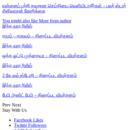
என்னைப் பற்றி தவறான செய்தியை வெளியிடாதீர்கள் – பவர் ஸ்டார்
சீனிவாசன் கோரிக்கை
You might also like
More from author
இந்த வார ரிலீஸ்
ராமம் – ராகவம் – திரைப்பட விமர்சனம்
இந்த வார ரிலீஸ்
ஒத்த ஓட்டு முத்தையா – திரைப்பட விமர்சனம்
இந்த வார ரிலீஸ்
2 கே லவ் ஸ்டோரி – திரைப்பட விமர்சனம்
இந்த வார ரிலீஸ்
பேபி அண்ட் பேபி – திரைப்பட விமர்சனம்
Prev
Next
Stay With Us
Facebook
Likes
Twitter
Followers