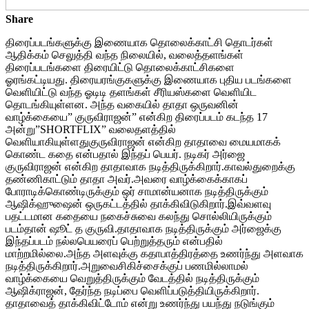
Share
திரைப்படங்களுக்கு இணையாக தொலைக்காட்சி தொடர்கள்
ஆதிக்கம் செலுத்தி வந்த நிலையில், வலைத்தளங்கள்
திரைப்படங்களை திரையிட்டு தொலைக்காட்சிகளை
ஓரங்கட்டியது. திரையரங்குகளுக்கு இணையாக புதிய படங்களை
வெளியிட்டு வந்த ஓடிடி தளங்கள் சீரியஸ்களை வெளியிட
தொடங்கியுள்ளன. அந்த வகையில் தாதா ஒருவனின்
வாழ்க்கையை” குருவிராஜன்” என்கிற திரைப்படம் கடந்த 17
அன்று”SHORTFLIX” வலைதளத்தில்
வெளியாகியுள்ளதுகுருவிராஜன் என்கிற தாதாவை மையமாகக்
கொண்ட கதை என்பதால் இந்தப் பெயர். நடிகர் அர்ஜை
குருவிராஜன் என்கிற தாதாவாக நடித்திருக்கிறார்.காவல்துறைக்கு
தண்ணிகாட்டும் தாதா அவர்.அவரை வாழ்க்கைக்காகப்
போராடிக்கொண்டிருக்கும் ஒர் சாமான்யனாக நடித்திருக்கும்
ஆஷிக்ஹுஷைன் ஒருகட்டத்தில் தாக்கிவிடுகிறார்.இவ்வளவு
பதட்டமான கதையை நகைச்சுவை கலந்து சொல்லியிருக்கும்
படம்தான் ஷூட் த குருவி.தாதாவாக நடித்திருக்கும் அர்ஜைக்கு
இந்தப்படம் நல்லபெயரைப் பெற்றுத்தரும் என்பதில்
மாற்றமில்லை.அந்த அளவுக்கு கதாபாத்திரத்தை உணர்ந்து அளவாக
நடித்திருக்கிறார்.அறுவைசிகிச்சைக்குப் பணமில்லாமல்
வாழ்க்கையை வெறுத்திருக்கும் வேடத்தில் நடித்திருக்கும்
ஆஷிக்ராஜன், தேர்ந்த நடிப்பை வெளிப்படுத்தியிருக்கிறார்.
தாதாவைத் தாக்கிவிட்டோம் என்று உணர்ந்து பயந்து நடுங்கும்