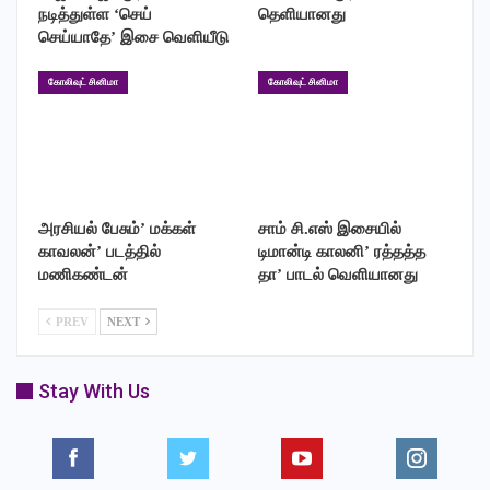
நடித்துள்ள ‘செய்
தெளியானது
செய்யாதே’ இசை வெளியீடு
கோலிவுட் சினிமா
கோலிவுட் சினிமா
அரசியல் பேசும்’ மக்கள்
சாம் சி.எஸ் இசையில்
காவலன்’ படத்தில்
டிமான்டி காலனி’ ரத்தத்த
மணிகண்டன்
தா’ பாடல் வெளியானது
PREV
NEXT
Stay With Us