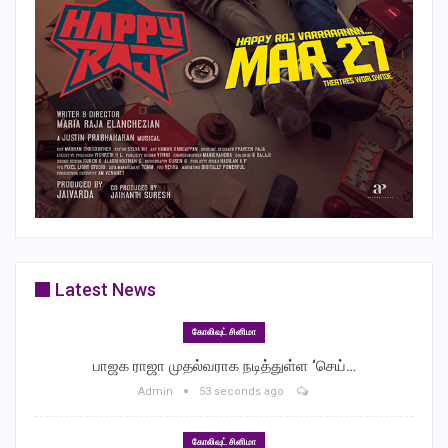
Latest News
கோலிவுட் சினிமா
பாஜக ராஜா முதல்வராக நடித்துள்ள ‘செய்…
Admin
53 seconds ago
கோலிவுட் சினிமா