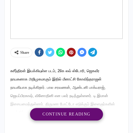
Share
சுசீந்திரன் இயக்கியுள்ள படம், 2கே லவ் ஸ்டோரி, ஜெகவீர
நாயகனாக அறிமுகமாகும் இதில் மீனாட்சி கோவிந்தராஜன்
நாயகியாக நடிக்கிறார். பால சரவணன், ஆண்டனி பாக்யராஜ்,
ஜெயப்பிரகாஷ், வினோதினி என பலர் நடித்துள்ளனர். டி.இமான்
இசையமைத்துள்ளார். திருமண போட்டோ எடுக்கும் இளைஞர்களின்
வாழ்வில் நடக்கும் சம்பவங்களை அடிப்படையாகக் கொண்டு
CONTINUE READING
உருவாகியுள்ள படம் இது. சிட்டி லைட் பிக்சர்ஸ் தயாரித்துள்ள இந்தப்
படம் பிப் 14-ம் தேதி வெளியாகிறது. இதன் இசை வெளியீட்டு விழா