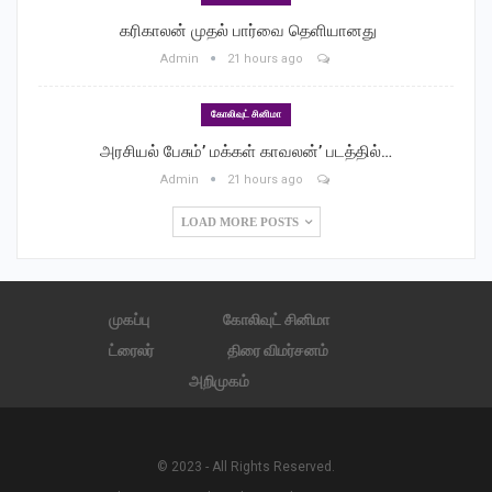
‎ கரிகாலன் முதல் பார்வை தெளியானது
Admin
21 hours ago
கோலிவுட் சினிமா
அரசியல் பேசும்’ மக்கள் காவலன்’ படத்தில்…
Admin
21 hours ago
LOAD MORE POSTS
முகப்பு
கோலிவுட் சினிமா
ட்ரைலர்
திரை விமர்சனம்
அறிமுகம்
© 2023 - All Rights Reserved.