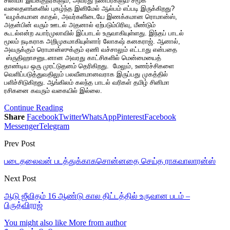
சினிமா இயக்குநர்களும், அவரது நண்பர்களும் சமூக
வலைதளங்களில் புகழ்ந்த இனிமேல் ஆல்பம் எப்படி இருக்கிறது?
“வழக்கமான காதல், அவர்களிடையே இணக்கமான ரொமான்ஸ்,
அதன்பின் வரும் ஊடல் அதனால் ஏற்படும்பிரிவு, மீண்டும்
கூடல்என்ற ஃபார்முலாவில் இப்பாடல் உருவாகியுள்ளது. இந்தப் பாடல்
மூலம் நடிகராக அறிமுகமாகியுள்ளார் லோகஷ் கனகராஜ். ஆனால்,
அவருக்கும் ரொமான்ஸுக்கும் ஏணி வச்சாலும் எட்டாது என்பதை
ஸ்ருதிஹாசனுடனான அவரது காட்சிகளில் மென்மையைத்
தாண்டிய ஒரு முரட்டுதனம் தெரிகிறது. மேலும், உணர்ச்சிகளை
வெளிப்படுத்துவதிலும் பலவீனமானவராக இருப்பது முகத்தில்
பளிச்சிடுகிறது. ஆங்கிலம் கலந்த பாடல் வரிகள் தமிழ் சினிமா
ரசிகனை கவரும் வகையில் இல்லை.
Continue Reading
Share
Facebook
Twitter
WhatsApp
Pinterest
Facebook
Messenger
Telegram
Prev Post
படைதலைவன் படத்துக்காகசொன்னதை செய்த ராகவாலாரன்ஸ்
Next Post
ஆடு ஜீவிதம் 16 ஆண்டு கால திட்டத்தில் உருவான படம் –
பிருத்விராஜ்
You might also like
More from author