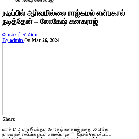
நடிப்பில் ஆர்வமில்லை ராஜ்கமல் என்பதால்
நடித்தேன் – லோகேஷ் கனகராஜ்
கோலிவுட் சினிமா
By
admin
On
Mar 26, 2024
Share
மார்ச் 14 அன்று இயக்குநர் லோகேஷ் கனகராஜ் தனது 38 பிறந்த
நாளை தன் நண்பர்களுடன் கொண்டாடினார். இந்தக் கொண்டாட்ட