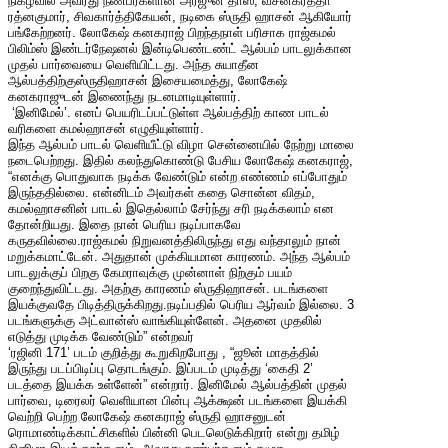
நிகழ்வில் அவரது நண்பர்களான அர்ஜுன் தாஸ், வசனகர்த்தா
ரத்னகுமார், சிவகார்த்திகேயன், நடிகை ஸ்ருதி ஹாசன் ஆகியோர்
பங்கேற்றனர். லோகேஷ் கனகராஜ் பிறந்தநாள் பரிசாக ராஜ்கமல்
பிலிம்ஸ் இண்டர்நேஷனல் இன்டிபெண்டண்ட் ஆல்பம் பாடலுக்கான
முதல் பார்வையை வெளியிட்டது. அந்த சுயாதீன
ஆல்பத்திற்குஸ்ருதிஹாசன் இசையமைத்து, லோகேஷ்
கனகராஜுடன் இணைந்து நடனமாடியுள்ளார்.
‘இனிமேல்’. எனப் பெயரிடப்பட்டுள்ள ஆல்பத்திற் காண பாடல்
வரிகளை கமல்ஹாசன் எழுதியுள்ளார்.
இந்த ஆல்பம் பாடல் வெளியீட்டு விழா சென்னையில் நேற்று மாலை
நடைபெற்றது. இதில் கலந்துகொண்டு பேசிய லோகேஷ் கனகராஜ்,
“எனக்கு பொதுவாக நடிக்க வேண்டும் என்ற எண்ணம் எப்போதும்
இருந்ததில்லை. என்னிடம் அவர்கள் கதை சொன்ன விதம்,
கமல்ஹாசனின் பாடல் இதெல்லாம் சேர்ந்து சரி நடிக்கலாம் என
தோன்றியது. இதை நான் பெரிய நடிப்பாகவே
கருதவில்லை.ராஜ்கமல் நிறுவனத்திலிருந்து எது வந்தாலும் நான்
மறுக்கமாட்டேன். அதுதான் முக்கியமான காரணம். அந்த ஆல்பம்
பாடலுக்குப் பிறகு கேமராவுக்கு முன்னாள் நிற்கும் பயம்
குறைந்துவிட்டது. அதற்கு காரணம் ஸ்ருதிஹாசன். படங்களை
இயக்குவதே பிடித்திருக்கிறது.நடிப்பதில் பெரிய ஆர்வம் இல்லை. 3
படங்களுக்கு அட்வான்ஸ் வாங்கியுள்ளேன். அதனை முதலில்
எடுத்து முடிக்க வேண்டும்” என்றவர்
‘ரஜினி 171’ படம் குறித்து கூறுகிறபோது , “ஜூன் மாதத்தில்
இருந்து படப்பிடிப்பு தொடங்கும். இப்படம் முடித்து ‘கைதி 2’
படத்தை இயக்க உள்ளேன்” என்றார். இனிமேல் ஆல்பத்தின் முதல்
பார்வை, டிரைலர் வெளியான பின்பு ஆக்க்ஷன் படங்களை இயக்கி
வெற்றி பெற்ற லோகேஷ் கனகராஜ் ஸ்ருதி ஹாசனுடன்
ரொமாண்டிக்காட்சிகளில் பின்னி பெடலெடுக்கிறார் என்று தமிழ்