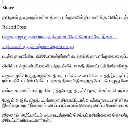
Share
தமிழகம் முழுவதும் உள்ள திரையரங்குகளில் தீபாவளிக்கு பிகில் படத
Related Posts
பாஜக ராஜா முதல்வராக நடித்துள்ள ‘செய் செய்யாதே’ இசை…
‎ கரிகாலன் முதல் பார்வை தெளியானது
படத்தை வாங்கிய விநியோகஸ்தர்கள் கூடுதல்திரையரங்குகளை ஒப்பந்தம
திகில் படத்துடன் தீபாவளி பந்தயத்தில் கைதி திரைப்படம் ரிலீசா
வசூல் முக்கியத்துவமுள்ள திரையரங்குகளை பிகில் படத்திற்கு ஒப்பந
ரம்பா தியேட்டரில் பிகில் படத்தை திரையிடுவதற்கு கேட்டபொழுது வேண
என்ன காரணம் என்று விசாரித்தபோது திருச்சி நகரில் உள்ள பெரும்பா
மேலும் அஜித், விஜய் படங்களை திரையிட்டால்அவர்களுடையரசிகர்
கள
இவற்றை மறு நிர்மாணம் செய்ய நிர்வாகம் செலவு செய்ய வேண்டிய கட்
இதனால் ஆர்ப்பாட்டம் அடாவடித்தனம் செய்யும் ரசிகர்களை கொண்டிரு
தியேட்டர் உரிமையாளர்கள்.