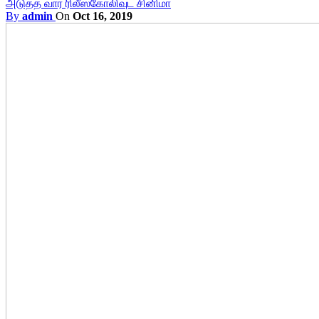
அடுத்த வார ரிலீஸ்
கோலிவுட் சினிமா
By
admin
On
Oct 16, 2019