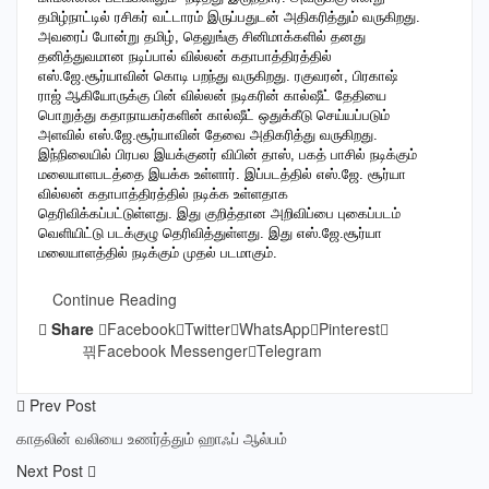
தமிழ்நாட்டில் ரசிகர் வட்டாரம் இருப்பதுடன் அதிகரித்தும் வருகிறது.
அவரைப் போன்று தமிழ், தெலுங்கு சினிமாக்களில் தனது
தனித்துவமான நடிப்பால் வில்லன் கதாபாத்திரத்தில்
எஸ்.ஜே.சூர்யாவின் கொடி பறந்து வருகிறது. ரகுவரன், பிரகாஷ்
ராஜ் ஆகியோருக்கு பின் வில்லன் நடிகரின் கால்ஷீட் தேதியை
பொறுத்து கதாநாயகர்களின் கால்ஷீட் ஒதுக்கீடு செய்யப்படும்
அளவில் எஸ்.ஜே.சூர்யாவின் தேவை அதிகரித்து வருகிறது.
இந்நிலையில் பிரபல இயக்குனர் விபின் தாஸ், பகத் பாசில் நடிக்கும்
மலையாளபடத்தை இயக்க உள்ளார். இப்படத்தில் எஸ்.ஜே. சூர்யா
வில்லன் கதாபாத்திரத்தில் நடிக்க உள்ளதாக
தெரிவிக்கப்பட்டுள்ளது. இது குறித்தான அறிவிப்பை புகைப்படம்
வெளியிட்டு படக்குழு தெரிவித்துள்ளது. இது எஸ்.ஜே.சூர்யா
மலையாளத்தில் நடிக்கும் முதல் படமாகும்.
Continue Reading
Share
Facebook
Twitter
WhatsApp
Pinterest
Facebook Messenger
Telegram
Prev Post
காதலின் வலியை உணர்த்தும் ஹாஃப் ஆல்பம்
Next Post