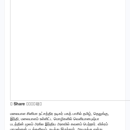
Share
மலையாள சினிமா நட்சத்திர நடிகர் பகத் பாசில் தமிழ், தெலுங்கு,
இந்தி, மலையாளம் உள்ளிட்ட மொழிகளில் வெளியானபுஷ்பா
படத்தின் மூலம் அகில இந்திய அளவில் கவனம் பெற்றார். விக்ரம்
மாமன்னன் படங்களிலும் நடித்து இருந்தார். அவருக்கு என்று