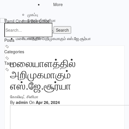
More
முகப்பு
கோலிவுட் சினிமா
ட்ரைலர்
Home
திரை விமர்சனம்
கோலிவுட் சினிமா
அறிமுகம்
மலையாளத்தில் அறிமுகமாகும் எஸ்.ஜே.சூர்யா
Posts
Categories
மலையாளத்தில்
Tags
அறிமுகமாகும்
எஸ்.ஜே.சூர்யா
கோலிவுட் சினிமா
By
admin
On
Apr 26, 2024