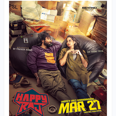
ஒரு கும்பலும் இருக்கிறது. அந்தக் கும்பலுக்கு மறைமுகமாக
அமைச்சர் ஆதரவு அளித்து வருகிறார்.
கடத்தல் கும்பலுடன் நாயகன் ஆரவ் மோதிய காரணத்தால் அவர்
வளர்த்து வரும் பீமா யானையை சரி வர கவனிக்கவில்லை என்று
பொய் காரணம் சொல்லி அந்த யானையை யானைகள் புத்துணர்வு
முகாமுக்கு அழைத்துச் செல்கிறார்கள் வனத்துறை அதிகாரிகள்.
தான் இல்லாத போது தன்னுடைய யானையைஅழைத்துச்
சென்றுவிட்டார்கள் என்ற கோபத்தில் ஆரவ் முகாமுக்கு வந்து
பீமாவைத் தேடுகிறார். அங்கே பீமா யானை இல்லை. ஆனால்
வேறொரு யானையை காட்டி இதுதான் உன் பீமா யானை என்று
சொல்கிறார்கள் வனத் துறை அதிகாரிகள். இது என் பீமா இல்லை
என்று திரும்பத் திரும்ப சொல்லும் ஆரவ், தன் பீமாவை தேட
துவங்குகிறார்.
இறுதியில் அவருடைய யானை கிடைத்ததா.. யானைக்கு என்ன