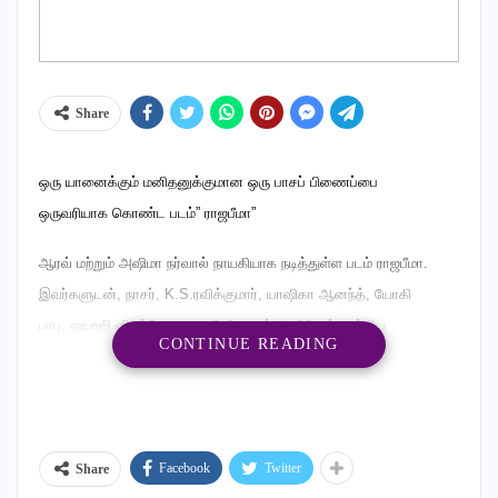
Share
ஒரு யானைக்கும் மனிதனுக்குமான ஒரு பாசப் பிணைப்பை
ஒருவரியாக கொண்ட படம்” ராஜபீமா”
ஆரவ் மற்றும் அஷிமா நர்வால் நாயகியாக நடித்துள்ள படம் ராஜபீமா.
இவர்களுடன், நாசர், K.S.ரவிக்குமார், யாஷிகா ஆனந்த், யோகி
பாபு, ஷயாஜி ஷிண்டே, பாகுபலி பிரபாகர் ஆகியோர் முக்கிய
CONTINUE READING
கதாப்பாத்திரங்களில் நடித்துள்ளனர்.
படத்தின் நாயகன் ஆரவ்வின் அப்பாவான நாச,ர் கோவை பகுதியில்
இருக்கும் ஒரு சிற்றூரில் சினிமா தியேட்டர் நடத்தி வருகிறார். ஆரவ்
சிறுவயதில் இருக்கும்போதே அவருடைய தாயார் இறந்துவிட்டார்.
Facebook
Twitter
Share
தாயார் மீது மிகுந்த பாசம் வைத்திருந்த ஆரவ், தாய் இறந்த