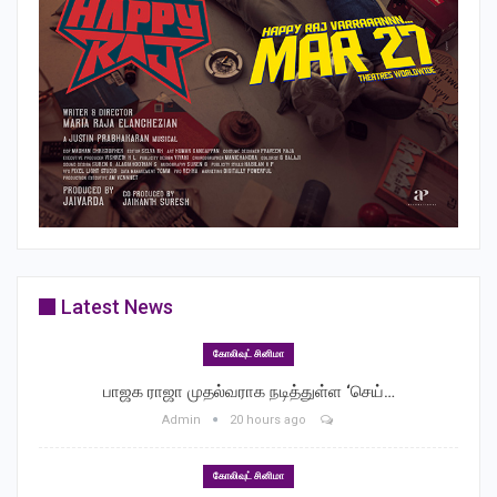
Latest News
கோலிவுட் சினிமா
பாஜக ராஜா முதல்வராக நடித்துள்ள ‘செய்…
Admin
20 hours ago
கோலிவுட் சினிமா