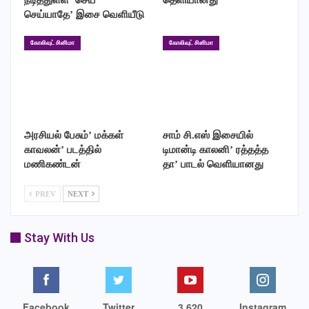
செய்யாதே’ இசை வெளியீடு
கோலிவுட் சினிமா
கோலிவுட் சினிமா
அரசியல் பேசும்’ மக்கள்
சாம் சி.எஸ் இசையில்
காவலன்’ படத்தில்
டிமான்டி காலனி’ ரத்தத்த
மணிகண்டன்
தா’ பாடல் வெளியானது
PREV
NEXT
Stay With Us
Facebook
Twitter
3,620
Instagram