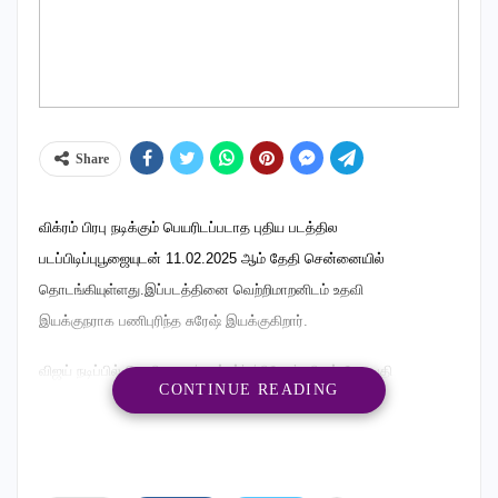
Share
விக்ரம் பிரபு நடிக்கும் பெயரிடப்படாத புதிய படத்தில
படப்பிடிப்புபூஜையுடன் 11.02.2025 ஆம் தேதி சென்னையில்
தொடங்கியுள்ளது.இப்படத்தினை வெற்றிமாறனிடம் உதவி
இயக்குநராக பணிபுரிந்த சுரேஷ் இயக்குகிறார்.
விஜய் நடிப்பில் வெளியான ‘மாஸ்டர்’, ‘லியோ’, விஜய் சேதுபதி
CONTINUE READING
நடித்த ‘காத்து வாக்குல ரெண்டு காதல்’ படங்களை, செவன்
ஸ்கீரின் ஸ்டூடியோ சார்பில் தயாரித்தவர் எஸ்.எஸ்.லலித்குமார்.
இப்போது ‘லவ் இன்சூரன்ஸ் கம்பெனி’ படத்தைத் தயாரித்து வரும்
அவர், இந்தப் படத்தில் அவரது மகன் எல்.கே.அக்‌ஷய்குமாரை