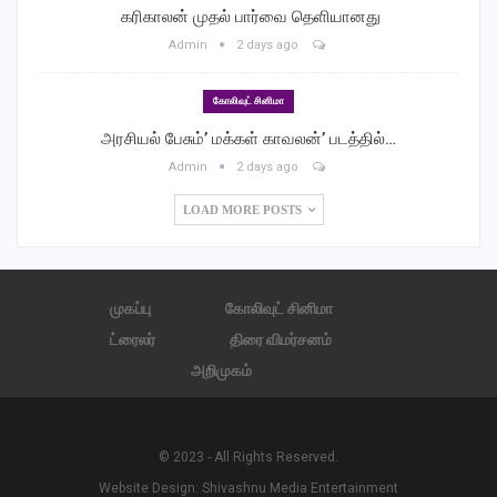
‎ கரிகாலன் முதல் பார்வை தெளியானது
Admin
2 days ago
கோலிவுட் சினிமா
அரசியல் பேசும்’ மக்கள் காவலன்’ படத்தில்…
Admin
2 days ago
LOAD MORE POSTS
முகப்பு
கோலிவுட் சினிமா
ட்ரைலர்
திரை விமர்சனம்
அறிமுகம்
© 2023 - All Rights Reserved.
Website Design:
Shivashnu Media Entertainment