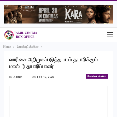
Home
கோலிவுட் சினிமா
வாரிசை அறிமுகப்படுத்த படம் தயாரிக்கும்
மாஸ்டர் தயாரிப்பாளர்
கோலிவுட் சினிமா
On
Feb 12, 2025
By
Admin