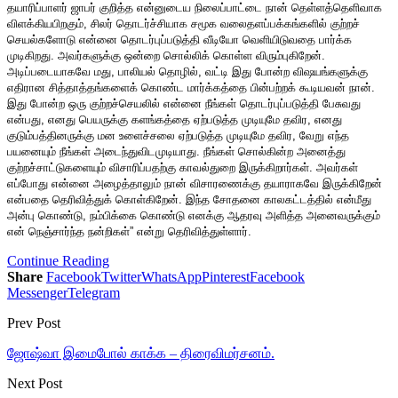
தயாரிப்பாளர் ஜாபர் குறித்த என்னுடைய நிலைப்பாட்டை நான் தெள்ளத்தெளிவாக
விளக்கியபிறகும், சிலர் தொடர்ச்சியாக சமூக வலைதளப்பக்கங்களில் குற்றச்
செயல்களோடு என்னை தொடர்புப்படுத்தி வீடியோ வெளியிடுவதை பார்க்க
முடிகிறது. அவர்களுக்கு ஒன்றை சொல்லிக் கொள்ள விரும்புகிறேன்.
அடிப்படையாகவே மது, பாலியல் தொழில், வட்டி இது போன்ற விஷயங்களுக்கு
எதிரான சித்தாத்தங்களைக் கொண்ட மார்க்கத்தை பின்பற்றக் கூடியவன் நான்.
இது போன்ற ஒரு குற்றச்செயலில் என்னை நீங்கள் தொடர்புப்படுத்தி பேசுவது
என்பது, எனது பெயருக்கு களங்கத்தை ஏற்படுத்த முடியுமே தவிர, எனது
குடும்பத்தினருக்கு மன உளைச்சலை ஏற்படுத்த முடியுமே தவிர, வேறு எந்த
பயனையும் நீங்கள் அடைந்துவிடமுடியாது. நீங்கள் சொல்கின்ற அனைத்து
குற்றச்சாட்டுகளையும் விசாரிப்பதற்கு காவல்துறை இருக்கிறார்கள். அவர்கள்
எப்போது என்னை அழைத்தாலும் நான் விசாரணைக்கு தயாராகவே இருக்கிறேன்
என்பதை தெரிவித்துக் கொள்கிறேன். இந்த சோதனை காலகட்டத்தில் என்மீது
அன்பு கொண்டு, நம்பிக்கை கொண்டு எனக்கு ஆதரவு அளித்த அனைவருக்கும்
என் நெஞ்சார்ந்த நன்றிகள்” என்று தெரிவித்துள்ளார்.
Continue Reading
Share
Facebook
Twitter
WhatsApp
Pinterest
Facebook
Messenger
Telegram
Prev Post
ஜோஷ்வா இமைபோல் காக்க – திரைவிமர்சனம்.
Next Post