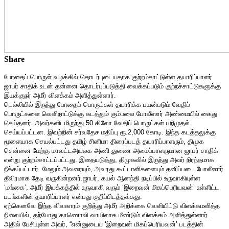
Share
போதைப் பொருள் வழக்கில் தொடர்புடையதாக குற்றம்சாட்டுள்ள தயாரிப்பாளர்
ஜாபர் சாதிக் உடன் தன்னை தொடர்புப்படுத்தி வைக்கப்படும் குற்றச்சாட்டுகளுக்கு
இயக்குநர் அமீர் விளக்கம் அளித்துள்ளார்.
டெல்லியில் இருந்து போதைப் பொருட்கள் தயாரிக்க பயன்படும் வேதிப்
பொருட்களை வெளிநாட்டுக்கு கடத்தும் கும்பலை போலீஸார் அண்மையில் கைது
செய்தனர். அவர்களிடமிருந்து 50 கிலோ வேதிப் பொருட்கள் பறிமுதல்
செய்யப்பட்டன. இவற்றின் சர்வதேச மதிப்பு ரூ.2,000 கோடி. இந்த கடத்தலுக்கு
மூளையாக செயல்பட்டது தமிழ் சினிமா திரைப்படத் தயாரிப்பாளரும், திமுக
சென்னை மேற்கு மாவட்டஅயலக அணி துணை அமைப்பாளருமான ஜாபர் சாதிக்
என்று குற்றம்சாட்டப்பட்டது. இதையடுத்து, திமுகவில் இருந்து அவர் நிரந்தமாக
நீக்கப்பட்டார். மேலும் அவரையும், அவரது கூட்டாளிகளையும் தனிப்படை போலீஸார்
தீவிரமாக தேடி வருகின்றனர்.ஜாபர், கயல் ஆனந்தி நடிப்பில் உருவாகியுள்ள
‘மங்கை’, அமீர் இயக்கத்தில் உருவாகி வரும் ‘இறைவன் மிகப்பெரியவன்’ உள்ளிட்ட
படங்களின் தயாரிப்பாளர் என்பது குறிப்பிடத்தக்கது.
ஏற்கெனவே இந்த விவகாரம் குறித்து அமீர் அறிக்கை வெளியிட்டு விளக்கமளித்த
நிலையில், தற்போது காணொலி வாயிலாக மீண்டும் விளக்கம் அளித்துள்ளார்.
அதில் பேசியுள்ள அவர், “என்னுடைய ‘இறைவன் மிகப்பெரியவன்’ படத்தின்