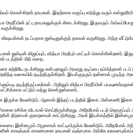
்வம் கொள்கிறார் நாயகன். இதற்காக வகுப்பு எடுத்து வரும் கஸ்தூரியின்
்யா பிரதீப்பின் நட்பு நாயகனுக்குக் கிடைக்கிறது. இருவரும் அவ்வப்போத
 வகுக்கிறது.
ன விஷயங்கள் நடப்பதாக ஜஸ்டினுக்குத் தகவல் வருகிறது. அந்த வீட்டுக
கன் ஜஸ்டின் விஜய்யும், வித்யா பிரதீபும் மாட்டிக் கொள்கின்றனர். இற
கர் படத்தின் மீதி கதை.
வரை சுற்றியே நடக்கிறது என்பதாலும் அவரது நடிப்பை நம்பித்தான் படம
்த வகையில் நடித்திருக்கிறார். இயக்குநரும் தன்னால் முடிந்த அளவ
ொள்ளும்படி நடித்திருப்பவர்கள். அதிலும் வித்யா பிரதீப்பின் பயவுணர்வ
 காட்சிக்காக மட்டும் வந்து சென்றுள்ளனர்.
மாக இருக்க வேண்டும். ஆனால் இந்தப் படத்தில் இசை, பின்னணி இசை இ
்சிகளை ரசிக்க விடாமல் செய்திருக்கிறது. அதேபோல் படத் தொகுப்பும
நரின் திறமைக் குறைவைக் காட்டுகிறது. அவர் இயக்கத்தில் இன்னம
யை இன்னமும் அழகாகக் காட்டியிருக்க வேண்டும். அதேபோல் அந்த வீ
களின் சாவுக்குக் காரணமான நாயகன் வஞ்சமாக அங்கே வரவழைக்கப்பட்ட