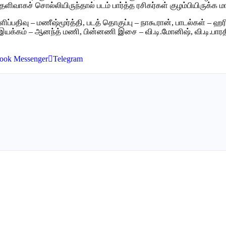
ிவாகச் சொல்லியிருந்தால் படம் பார்த்த ரசிகர்கள் குழம்பியிருக்க மாட
ஒளிப்பதிவு – மணீஷ்மூர்த்தி, படத் தொகுப்பு – நாகூரான், பாடல்கள் – ஹ
யக்கம் – ஆனந்த் மணி, பின்னணி இசை – வி.டி.மோனிஷ், வி.டி.பாரதி, 
ook Messenger
Telegram