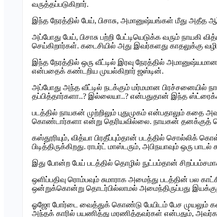
வருத்தப்படுகிறார்.
இந்த நேரத்தில் பேய், பிசாசு, அமானுஷ்யங்கள் மீது அதீத ஆர
அப்போது பேய், பிசாசு பற்றி பேட்டியெடுக்க வரும் நாயகி வித
செய்கிறார்கள். கடைசியில் அது இவர்களது காதலுக்கு வழி
இந்த நேரத்தில் ஒரு வீட்டில் இரவு நேரத்தில் அமானுஷ்யமா
என்பதைக் கண்டறிய முயல்கிறார் ஜஸ்டின்.
அப்போது அந்த வீட்டில் நடக்கும் மர்மமான பிரச்சனையில் நாய
தப்பித்தார்களா..? இல்லையா..? என்பதுதான் இந்த ஸ்ட்ரைக்
படத்தில் நாயகன் முற்றிலும் புதுமுகம் என்பதாலும் கதை அ
கொண்டார்களா என்று தெரியவில்லை. நாயகன் தனக்குத் தெரிந
கஸ்தூரியும், வித்யா பிரதீப்பும்தான் படத்தில் சொல்லிக் க
பிடித்திருக்கிறது. ராபர்ட் மாஸ்டரும், அபிநயாவும் ஒரு பாடல்
இது போன்ற பேய் படத்தில் தொழில் நுட்பம்தான் சிறப்பம்ச
ஒளிப்பதிவு ரொம்பவும் சுமாராக அமைந்து படத்தின் பல காட
ஒன்றுக்கொன்று தொடர்பில்லாமல் அமைந்திருப்பது இயக்கு
ஓஜோ போர்டை வைத்துக் கொண்டு பேயிடம் பேச முயலும் கலை
அந்தக் காரில் பயணித்து மரணித்தவர்கள் என்பதும், அவர்