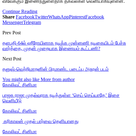
விவேக்கும் இணைந்துள்ளதாக தகவல்கள் வெளியாகியுள்ளன.
Continue Reading
Share
Facebook
Twitter
WhatsApp
Pinterest
Facebook
Messenger
Telegram
Prev Post
தளபதி-64ல் ஹீரோயினாக நடிக்க முன்னணி நடிகையிடம் பேச்சு
வார்த்தை, முதன் முறையாக இணையும் கூட்டணி?
Next Post
தனுஷ்-வெற்றிமாறனின் பிரமாண்ட படைப்பு அசுரன் படம்
You might also like
More from author
கோலிவுட் சினிமா
பாஜக ராஜா முதல்வராக நடித்துள்ள ‘செய் செய்யாதே’ இசை
வெளியீடு
கோலிவுட் சினிமா
‎ கரிகாலன் முதல் பார்வை தெளியானது
கோலிவுட் சினிமா