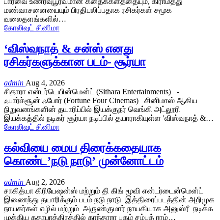
பார்வை உணர்வுபூர்வமான கதைக்களத்தையும், கிராமத்து
மண்வாசனையையும் பிரதிபலிப்பதாக ரசிகர்கள் சமூக
வலைதளங்களில்…
கோலிவுட் சினிமா
‘விஸ்வநாத் & சன்ஸ் எனது
ரசிகர்களுக்கான படம்- சூர்யா
admin
Aug 4, 2026
சிதாரா என்டர்டெயின்மென்ட் (Sithara Entertainments) -
ஃபார்ச்சூன் ஃபோர் (Fortune Four Cinemas) சினிமாஸ் ஆகிய
நிறுவனங்களின் தயாரிப்பில் இயக்குநர் வெங்கி அட்லூரி
இயக்கத்தில் நடிகர் சூர்யா நடிப்பில் தயாராகியுள்ள 'விஸ்வநாத் &…
கோலிவுட் சினிமா
கல்வியை மைய திரைக்கதையாக
கொண்ட’நடு நாடு’ முன்னோட்டம்
admin
Aug 2, 2026
சாகித்யா கிரியேஷன்ஸ் மற்றும் தி கிங் மூவி என்டர்டைன்மென்ட்
இணைந்து தயாரிக்கும் படம் நடு நாடு இத்திரைப்படத்தின் அறிமுக
நாயகர்கள் எழில் மற்றும் அருண்குமார் நாயகியாக அனுஸ்ரீ நடிக்க
முக்கிய கதாபாத்திரத்தில் காந்தாரா புகழ் சம்பத் ராம்…