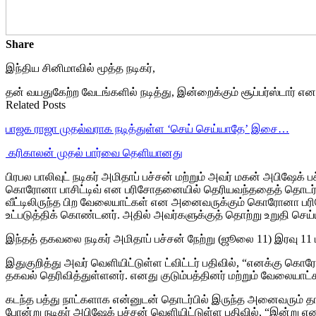
Share
இந்திய சினிமாவில் மூத்த நடிகர்,
தன் வயதுகேற்ற வேடங்களில் நடித்து, இன்றைக்கும் சூப்பர்ஸ்டார் எ
Related Posts
பாஜக ராஜா முதல்வராக நடித்துள்ள ‘செய் செய்யாதே’ இசை…
‎ கரிகாலன் முதல் பார்வை தெளியானது
பிரபல பாலிவுட் நடிகர் அமிதாப் பச்சன் மற்றும் அவர் மகன் அபிஷேக்
கொரோனா பாசிட்டிவ் என பரிசோதனையில் தெரியவந்ததைத் தொடர்ந்து
வீட்டிலிருந்த பிற வேலையாட்கள் என அனைவருக்கும் கொரோனா 
உட்படுத்திக் கொண்டனர். அதில் அவர்களுக்குத் தொற்று உறுதி செய்ய
இந்தத் தகவலை நடிகர் அமிதாப் பச்சன் நேற்று (ஜூலை 11) இரவு 1
இதுகுறித்து அவர் வெளியிட்டுள்ள ட்விட்டர் பதிவில், “எனக்கு க
தகவல் தெரிவித்துள்ளனர். எனது குடும்பத்தினர் மற்றும் வேலையா
கடந்த பத்து நாட்களாக என்னுடன் தொடர்பில் இருந்த அனைவரும் த
போன்று நடிகர் அபிஷேக் பச்சன் வெளியிட்டுள்ள பதிவில், “இன்று எ