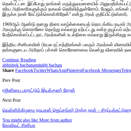
தென்பட்டன. இப்போது நாங்கள் மருத்துவமனையில் அனுமதிக்கப்பட்
உரிய அதிகாரிகளுக்கும் தகவல் தெரிவித்துள்ளோம். மேலும், எங்க
இருக்க நான் கேட்டுக்கொள்கிறேன்” என்று அவர் குறிப்பிட்டுள்ளார்.
1969ஆம் ஆண்டு தனது திரை வாழ்க்கையைத் தொடங்கிய நடிகர் அமி
அவருக்கு கொரானோ தொற்று எவ்வாறு ஏற்பட்டது என்ற குழப்பம் ஏ
மேற்கொள்ளப்பட்டதா, அவர்களின் உடல்நிலை எவ்வாறு இருக்கிறது என
இந்திய சினிமாவின் பிரபல நட்சத்திரங்கள் பலரும் அவர்கள் விரைவ
தங்களுடைய அமிதாப் பச்சன் கொரோனாவை வென்று விரைவில் நலம்பெ
Continue Reading
abhishek bachan
amitabh bachan
Share
Facebook
Twitter
WhatsApp
Pinterest
Facebook Messenger
Tele
Prev Post
ரஜினியை பாராட்டும் இயக்குனர் சேரன்
Next Post
வெள்ளிக்கிழமை நாயகன் ஜெய்சங்கர் பிறந்த நாள் – சிறப்புக்கட்டுர
You might also like
More from author
கோலிவுட் சினிமா