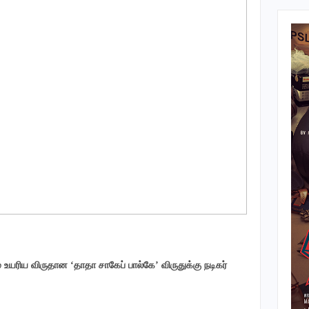
் உயரிய விருதான ‘தாதா சாகேப் பால்கே’ விருதுக்கு நடிகர்