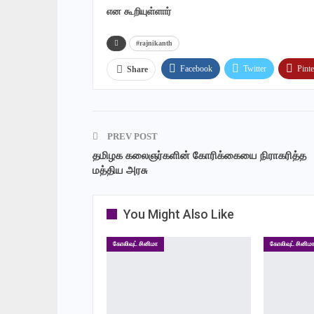
என கூறியுள்ளார்
#rajnikanth
Facebook
Twitter
Pinte
Share
PREV POST
தமிழக கலைஞர்களின் கோரிக்கையை நிராகரித்த
மத்திய அரசு
You Might Also Like
கோலிவுட் சினிமா
கோலிவுட் சினிம