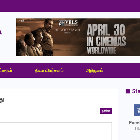
ட்ரைலர்
திரை விமர்சனம்
அறிமுகம்
Sta
து
ஹீரோ
Face
Li