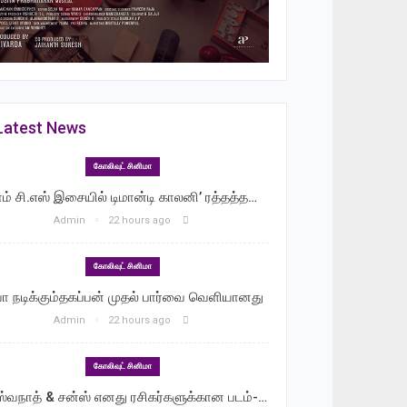
Latest News
கோலிவுட் சினிமா
ாம் சி.எஸ் இசையில் டிமான்டி காலனி’ ரத்தத்த…
Admin
22 hours ago
கோலிவுட் சினிமா
வா நடிக்கும்தகப்பன் முதல் பார்வை வெளியானது
Admin
22 hours ago
கோலிவுட் சினிமா
ஸ்வநாத் & சன்ஸ் எனது ரசிகர்களுக்கான படம்-…