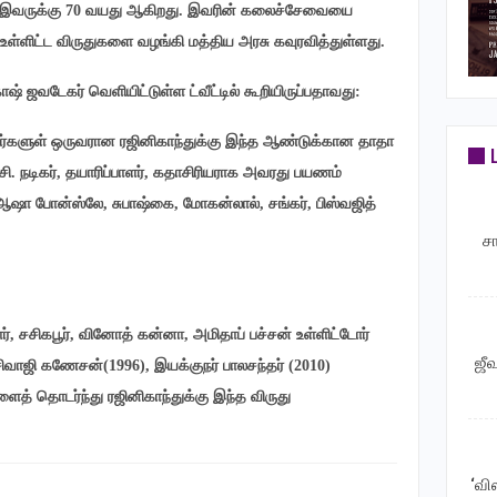
்த். இவருக்கு 70 வயது ஆகிறது. இவரின் கலைச்சேவையை
உள்ளிட்ட விருதுகளை வழங்கி மத்திய அரசு கவுரவித்துள்ளது.
 ஜவடேகர் வெளியிட்டுள்ள ட்வீட்டில் கூறியிருப்பதாவது:
ிகர்களுள் ஒருவரான ரஜினிகாந்துக்கு இந்த ஆண்டுக்கான தாதா
்சி. நடிகர், தயாரிப்பாளர், கதாசிரியராக அவரது பயணம்
த ஆஷா போன்ஸ்லே, சுபாஷ்கை, மோகன்லால், சங்கர், பிஸ்வஜித்
ச
மார், சசிகபூர், வினோத் கன்னா, அமிதாப் பச்சன் உள்ளிட்டோர்
ஜீ
 சிவாஜி கணேசன்(1996), இயக்குநர் பாலசந்தர் (2010)
த் தொடர்ந்து ரஜினிகாந்துக்கு இந்த விருது
‘வி