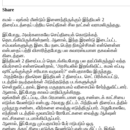
Share
கமல் – ஷங்கர் மீண்டும் இணைந்திருக்கும் இந்தியன் 2
திரைப்படத்தைப் பற்றிய செய்திகள் சில நாட்கள் வராமலிருந்தது.
இப்போது, அவர்களாகவே செய்தியைக் கொடுக்கத்
தொடங்கியிருக்கின்றனர். ஆனால், இந்த இரண்டு இடைப்பட்ட
சம்பவங்களுக்கு இடையே நடைபெற்ற நிகழ்ச்சிகள் என்னென்ன
என்பதைப் பற்றி விசாரித்தபோது பல சுவாரஸ்யமான தகவல்கள்
கிடைத்தன.
இந்தியன் 2 திரைப்படம் தொடங்கியபோது பல தரப்பிலிருந்தும் வந்த
விமர்சனம் என்னவென்றால், ‘அரசியலில் இறங்கிவிட்ட கமல் எப்படி
ஷூட்டிங்குக்குச் சரியாக வருவார்?’ என்பதாகவே இருந்தது.
அதற்கேற்ப திடீரென இந்தியன் 2 திரைப்பட செட் பிரிக்கப்பட்டு,
படத்தில் நடித்தவர்கள் அடுத்தடுத்த படங்களுக்குச்
சென்றுவிட்டதால், இதை மருதநாயகம் வரிசையில் சேர்த்துவிட்டனர்.
ஆனால், இப்போது காலம் மாறியிருக்கிறது.
ஷங்கரின் திட்டப்படி, மிக பிரமாண்டமான ஒரு சண்டைக் காட்சியை
எடுக்க வேண்டும் என்பது அவரது திட்டம். அந்நியன் திரைப்படத்தில்
முந்நூறு சண்டை வீரர்களை வைத்து எடுத்திருப்பார். அதுபோலவே,
எந்திரன் படத்தில் மூவாயிரம் ரோபோட்களை வைத்து ஆக்‌ஷன்
காட்சிகளை படமாக்கியிருப்பார்.
ஆனால், இப்போது முப்பதாயிரம் பேர் ஈடுபடும் ஒரு
சண்டைக்காட்சியை எடுக்க வேண்டும் என்பது திட்டம். இதில்