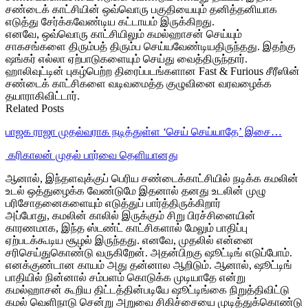
சண்டைக் காட்சியின் ஒவ்வொரு பகுதியையும் தனித்தனியாக
எடுத்து சேர்க்கவேண்டிய கட்டாயம் இருக்கிறது.
எனவே, ஒவ்வொரு காட்சியிலும் கமல்ஹாசன் செய்யும்
சாகசங்களை திரும்பத் திரும்ப செய்யவேண்டியதிருந்தது. இதற்கு
ஷங்கர் எல்லா ஏற்பாடுகளையும் செய்து வைத்திருந்தார்.
ஹாலிவுட்டின் புகழ்பெற்ற திரைப்படங்களான Fast & Furious சீரீஸின்
சண்டைக் காட்சிகளை வடிவமைத்த குழுவினை வரவழைக்க
தயாராகிவிட்டார்.
Related Posts
பாஜக ராஜா முதல்வராக நடித்துள்ள ‘செய் செய்யாதே’ இசை…
‎ கரிகாலன் முதல் பார்வை தெளியானது
ஆனால், இந்தளவுக்குப் பெரிய சண்டைக்காட்சியில் நடிக்க கமலின்
உடல் ஒத்துழைக்க வேண்டுமே இதனால் தனது உடலின் முழு
பரிசோதனைகளையும் எடுத்துப் பார்த்திருக்கிறார்
அப்போது, கமலின் காலில் இருக்கும் சிறு பிரச்சினையின்
காரணமாக, இந்த ஸ்டண்ட் காட்சிகளால் மேலும் பாதிப்பு
ஏற்படக்கூடிய சூழல் இருந்தது. எனவே, முதலில் என்னை
சரிசெய்துகொண்டு வருகிறேன். அதன்பிறகு ஷூட்டிங் எடுப்போம்.
எனக்குண்டான காயம் அது தன்னால ஆறிடும். ஆனால், ஷூட்டிங்
பாதியில் நின்னால் சம்பளம் கொடுக்க முடியாதே என்று
கமல்ஹாசன் கூறிய திட்டத்தின்படியே ஷூட்டிங்கை நிறுத்திவிட்டு
கமல் வெளிநாடு சென்று அறுவை சிகிச்சையை முடித்துக்கொண்டு