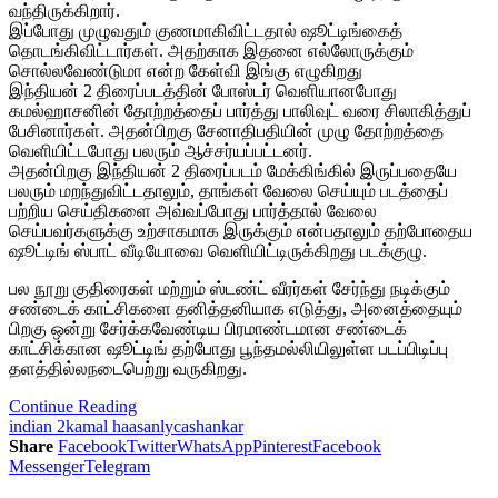
வந்திருக்கிறார்.
இப்போது முழுவதும் குணமாகிவிட்டதால் ஷூட்டிங்கைத்
தொடங்கிவிட்டார்கள். அதற்காக இதனை எல்லோருக்கும்
சொல்லவேண்டுமா என்ற கேள்வி இங்கு எழுகிறது
இந்தியன் 2 திரைப்படத்தின் போஸ்டர் வெளியானபோது
கமல்ஹாசனின் தோற்றத்தைப் பார்த்து பாலிவுட் வரை சிலாகித்துப்
பேசினார்கள். அதன்பிறகு சேனாதிபதியின் முழு தோற்றத்தை
வெளியிட்டபோது பலரும் ஆச்சர்யப்பட்டனர்.
அதன்பிறகு இந்தியன் 2 திரைப்படம் மேக்கிங்கில் இருப்பதையே
பலரும் மறந்துவிட்டதாலும், தாங்கள் வேலை செய்யும் படத்தைப்
பற்றிய செய்திகளை அவ்வப்போது பார்த்தால் வேலை
செய்பவர்களுக்கு உற்சாகமாக இருக்கும் என்பதாலும் தற்போதைய
ஷூட்டிங் ஸ்பாட் வீடியோவை வெளியிட்டிருக்கிறது படக்குழு.
பல நூறு குதிரைகள் மற்றும் ஸ்டண்ட் வீரர்கள் சேர்ந்து நடிக்கும்
சண்டைக் காட்சிகளை தனித்தனியாக எடுத்து, அனைத்தையும்
பிறகு ஒன்று சேர்க்கவேண்டிய பிரமாண்டமான சண்டைக்
காட்சிக்கான ஷூட்டிங் தற்போது பூந்தமல்லியிலுள்ள படப்பிடிப்பு
தளத்தில்லநடைபெற்று வருகிறது.
Continue Reading
indian 2
kamal haasan
lyca
shankar
Share
Facebook
Twitter
WhatsApp
Pinterest
Facebook
Messenger
Telegram