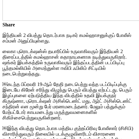
Share
இந்தியன் 2 விபத்து தொடர்பாக நடிகர் கமல்ஹாசனுக்குப் போலீஸ்
சம்மன் அனுப்பியுள்ளது.
லைகா புரொடக்‌ஷன்ஸ் தயாரிப்பில் உருவாகிவரும் இந்தியன் 2
திரைப்படத்தில் கமல்ஹாசன் கதாநாயகனாக நடித்துவருகிறார்.
ஷங்கர் இயக்கத்தில் உருவாகிவரும் இந்தப்படத்தின் படப்பிடிப்பு
பூந்தமல்லியில் அமைந்துள்ள ஈவிபி ஃபிலிம் சிட்டியில்
நடைபெற்றுவந்தது.
￼கடந்த பிப்ரவரி 19-ஆம் தேதி நடைபெற்று வந்த படப்பிடிப்புக்கு
இடையே கிரேன் சரிந்து விழுந்து பெரும் விபத்து ஏற்பட்டது. பெரும்
இழப்புகளை ஏற்படுத்திய இந்த விபத்தில் உதவி இயக்குநர்
கிருஷ்ணா, புரொடக்‌ஷன் அசிஸ்டெண்ட் மது, ஆர்ட் அசிஸ்டெண்ட்
சந்திரன் என மூன்று பேர் மரணமடைந்தனர். மேலும் பத்துக்கும்
மேற்பட்டோர் காயமடைந்து மருத்துவமனைகளில்
சிகிச்சைபெற்றுவருகின்றனர்.
￼இந்த விபத்து தொடர்பாக மத்திய குற்றப்பிரிவு போலீஸார் (சிசிபி)
விசாரித்துவரும் நிலையில் படக்குழுவினரிடம் விசாரணை