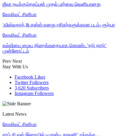
ஜீவா நடிக்கும்தகப்பன் முதல் பார்வை வெளியானது
கோலிவுட் சினிமா
‘விஸ்வநாத் & சன்ஸ் எனது ரசிகர்களுக்கான படம்- சூர்யா
கோலிவுட் சினிமா
கல்வியை மைய திரைக்கதையாக கொண்ட’நடு நாடு’
முன்னோட்டம்
Prev
Next
Stay With Us
Facebook
Likes
Twitter
Followers
3,620
Subscribers
Instagram
Followers
Latest News
கோலிவுட் சினிமா
சாம் சி.எஸ் இசையில் டிமான்டி காலனி’ ரத்தத்த…