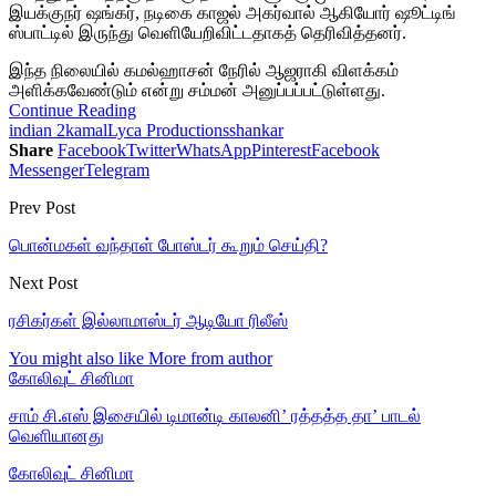
இயக்குநர் ஷங்கர், நடிகை காஜல் அகர்வால் ஆகியோர் ஷூட்டிங்
ஸ்பாட்டில் இருந்து வெளியேறிவிட்டதாகத் தெரிவித்தனர்.
இந்த நிலையில் கமல்ஹாசன் நேரில் ஆஜராகி விளக்கம்
அளிக்கவேண்டும் என்று சம்மன் அனுப்பப்பட்டுள்ளது.
Continue Reading
indian 2
kamal
Lyca Productions
shankar
Share
Facebook
Twitter
WhatsApp
Pinterest
Facebook
Messenger
Telegram
Prev Post
பொன்மகள் வந்தாள் போஸ்டர் கூறும் செய்தி?
Next Post
ரசிகர்கள் இல்லாமாஸ்டர் ஆடியோ ரிலீஸ்
You might also like
More from author
கோலிவுட் சினிமா
சாம் சி.எஸ் இசையில் டிமான்டி காலனி’ ரத்தத்த தா’ பாடல்
வெளியானது
கோலிவுட் சினிமா