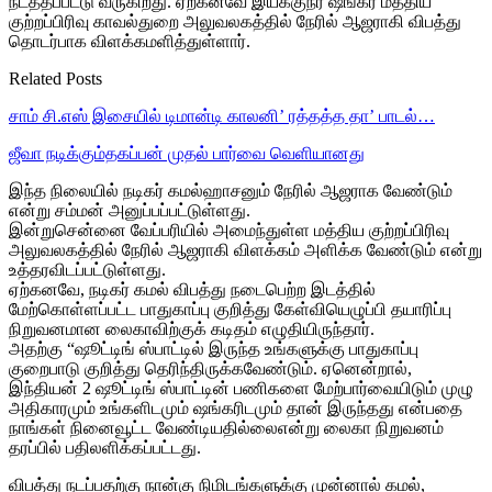
நடத்தப்பட்டு வருகிறது. ஏற்கனவே இயக்குநர் ஷங்கர் மத்திய
குற்றப்பிரிவு காவல்துறை அலுவலகத்தில் நேரில் ஆஜராகி விபத்து
தொடர்பாக விளக்கமளித்துள்ளார்.
Related Posts
சாம் சி.எஸ் இசையில் டிமான்டி காலனி’ ரத்தத்த தா’ பாடல்…
ஜீவா நடிக்கும்தகப்பன் முதல் பார்வை வெளியானது
இந்த நிலையில் நடிகர் கமல்ஹாசனும் நேரில் ஆஜராக வேண்டும்
என்று சம்மன் அனுப்பப்பட்டுள்ளது.
இன்றுசென்னை வேப்பரியில் அமைந்துள்ள மத்திய குற்றப்பிரிவு
அலுவலகத்தில் நேரில் ஆஜராகி விளக்கம் அளிக்க வேண்டும் என்று
உத்தரவிடப்பட்டுள்ளது.
ஏற்கனவே, நடிகர் கமல் விபத்து நடைபெற்ற இடத்தில்
மேற்கொள்ளப்பட்ட பாதுகாப்பு குறித்து கேள்வியெழுப்பி தயாரிப்பு
நிறுவனமான லைகாவிற்குக் கடிதம் எழுதியிருந்தார்.
அதற்கு “ஷூட்டிங் ஸ்பாட்டில் இருந்த உங்களுக்கு பாதுகாப்பு
குறைபாடு குறித்து தெரிந்திருக்கவேண்டும். ஏனென்றால்,
இந்தியன் 2 ஷூட்டிங் ஸ்பாட்டின் பணிகளை மேற்பார்வையிடும் முழு
அதிகாரமும் உங்களிடமும் ஷங்கரிடமும் தான் இருந்தது என்பதை
நாங்கள் நினைவூட்ட வேண்டியதில்லைஎன்று லைகா நிறுவனம்
தரப்பில் பதிலளிக்கப்பட்டது.
விபத்து நடப்பதற்கு நான்கு நிமிடங்களுக்கு முன்னால் கமல்,