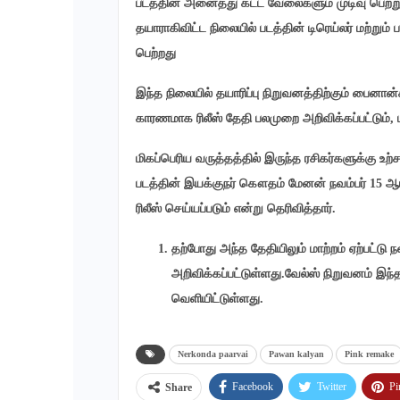
படத்தின் அனைத்து கட்ட வேலைகளும் முடிவு பெற்று 
தயாராகிவிட்ட நிலையில் படத்தின் டிரெய்லர் மற்றும்
பெற்றது
இந்த நிலையில் தயாரிப்பு நிறுவனத்திற்கும் பைனான
காரணமாக ரிலீஸ் தேதி பலமுறை அறிவிக்கப்பட்டும், ப
மிகப்பெரிய வருத்தத்தில் இருந்த ரசிகர்களுக்கு உற
படத்தின் இயக்குநர் கௌதம் மேனன் நவம்பர் 15 ஆம
ரிலீஸ் செய்யப்படும் என்று தெரிவித்தார்.
தற்போது அந்த தேதியிலும் மாற்றம் ஏற்பட்டு ந
அறிவிக்கப்பட்டுள்ளது.வேல்ஸ் நிறுவனம் இந்த
வெளியிட்டுள்ளது.
Nerkonda paarvai
Pawan kalyan
Pink remake
Facebook
Twitter
Pi
Share