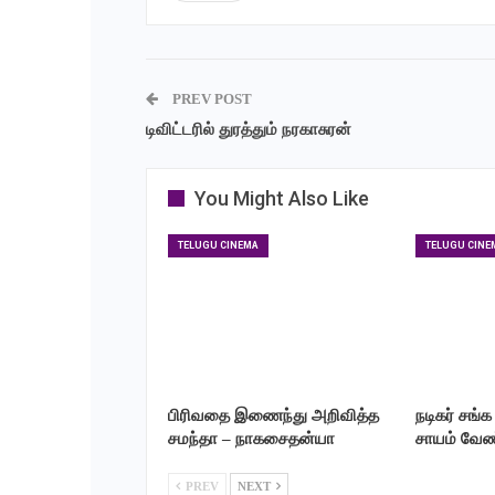
PREV POST
டிவிட்டரில் துரத்தும் நரகாசுரன்
You Might Also Like
TELUGU CINEMA
TELUGU CINE
பிரிவதை இணைந்து அறிவித்த
நடிகர் சங்க
சமந்தா – நாகசைதன்யா
சாயம் வேண்
PREV
NEXT