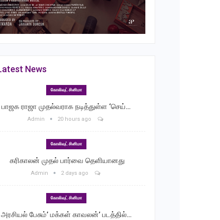
Latest News
கோலிவுட் சினிமா
பாஜக ராஜா முதல்வராக நடித்துள்ள ‘செய்…
Admin
20 hours ago
கோலிவுட் சினிமா
‎ கரிகாலன் முதல் பார்வை தெளியானது
Admin
2 days ago
கோலிவுட் சினிமா
அரசியல் பேசும்’ மக்கள் காவலன்’ படத்தில்…