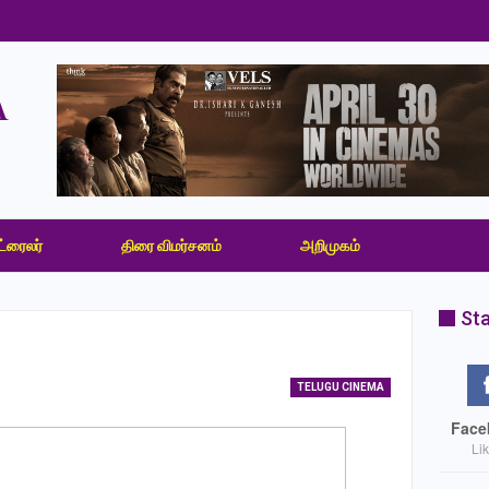
ட்ரைலர்
திரை விமர்சனம்
அறிமுகம்
Sta
TELUGU CINEMA
Face
Li