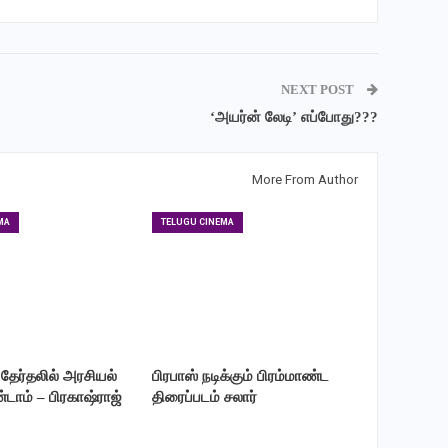
NEXT POST
‘அயர்ன் லேடி’ எப்போது???
More From Author
MA
TELUGU CINEMA
 தேர்தலில் அரசியல்
பிரபாஸ் நடிக்கும் பிரம்மாண்ட
டாம் – பிரகாஷ்ராஜ்
திரைப்படம் சலார்