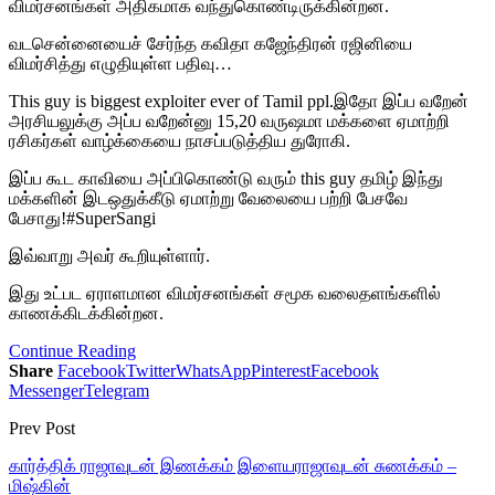
விமர்சனங்கள் அதிகமாக வந்துகொண்டிருக்கின்றன.
வடசென்னையைச் சேர்ந்த கவிதா கஜேந்திரன் ரஜினியை
விமர்சித்து எழுதியுள்ள பதிவு…
This guy is biggest exploiter ever of Tamil ppl.இதோ இப்ப வறேன்
அரசியலுக்கு அப்ப வறேன்னு 15,20 வருஷமா மக்களை ஏமாற்றி
ரசிகர்கள் வாழ்க்கையை நாசப்படுத்திய துரோகி.
இப்ப கூட காவியை அப்பிகொண்டு வரும் this guy தமிழ் இந்து
மக்களின் இடஒதுக்கீடு ஏமாற்று வேலையை பற்றி பேசவே
பேசாது!#SuperSangi
இவ்வாறு அவர் கூறியுள்ளார்.
இது உட்பட ஏராளமான விமர்சனங்கள் சமூக வலைதளங்களில்
காணக்கிடக்கின்றன.
Continue Reading
Share
Facebook
Twitter
WhatsApp
Pinterest
Facebook
Messenger
Telegram
Prev Post
கார்த்திக் ராஜாவுடன் இணக்கம் இளையராஜாவுடன் சுணக்கம் –
மிஷ்கின்