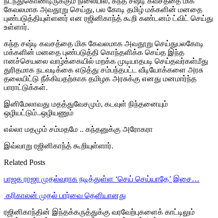
நடந்துகொண்டிருக்கும் நிலையில், கந்த சஷ்டி கவசத்தை மிக
கேவலமாக அவதூறு செய்து, பல கோடி தமிழ் மக்களின் மனதை
புண்படுத்தியுள்ளனர் என ரஜினிகாந்த் கூறி கண்டனம் ட்விட் செய்து
உள்ளார்.
கந்த சஷ்டி கவசத்தை மிக கேவலமாக அவதூறு செய்துபலகோடி
மக்களின் மனதை புண்படுத்தி கொந்தளிக்க செய்த இந்த
ஈனச்செயலை வாழ்க்கையில் மறக்க முடியாதபடி செய்தவர்கள்மீது
துரிதமாக நடவடிக்கை எடுத்து சம்பந்தபட்ட வீடியோக்களை அரசு
தலையிட்டு நீக்கியதற்காக தமிழக அரசுக்கு எனது மனமார்ந்த
பாராட்டுக்கள்.
இனிமேலாவது மதத்துவேசமும், கடவுள் நிந்தனையும்
ஒழியட்டும்..ஒழியணும்
எல்லா மதமும் சம்மதமே .. கந்தனுக்கு அரோகரா
இவ்வாறு ரஜினிகாந்த் கூறியுள்ளார்.
Related Posts
பாஜக ராஜா முதல்வராக நடித்துள்ள ‘செய் செய்யாதே’ இசை…
‎ கரிகாலன் முதல் பார்வை தெளியானது
ரஜினிகாந்தின் இந்தக்கருத்துக்கு வரவேற்புகளைக் காட்டிலும்