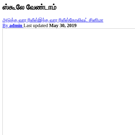
ஸ்கூலே வேண்டாம்
அடுத்த வார ரிலீஸ்
இந்த வார ரிலீஸ்
கோலிவுட் சினிமா
By
admin
Last updated
May 30, 2019