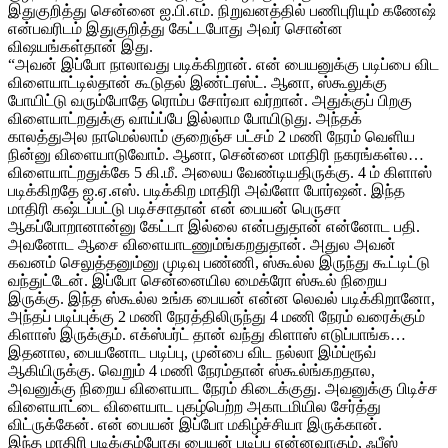
இதுகுறித்து சென்னை ஐ.பி.எம். நிறுவனத்தில் பணிபுரியும் கணேஷ்
என்பவரிடம் இதுகுறித்து கேட்டபோது அவர் சொன்ன
விஷயங்கள்தான் இது.
“அவன் இப்போ நாலாவது படிக்கிறான். என் பையனுக்கு படிப்பை விட
விளையாட்டில்தான் கூடுதல் இண்ட்ரஸ்ட். ஆனா, ஸ்கூலுக்கு
போயிட்டு வரும்போதே ரொம்ப சோர்வா வர்றான். அதுக்குப் பிறகு
விளையாட்றதுக்கு வாய்ப்பே இல்லாம போயிடுது. அந்தக்
காலத்துஅல நாமெல்லாம் குறைஞ்ச பட்சம் 2 மணி நேரம் வெளிய
நின்னு விளையாடுவோம். ஆனா, சென்னை மாதிரி நகரங்கள்ல…
விளையாட்றதுக்கே 5 கி.மீ. அலைய வேண்டியதிருக்கு. 4 ம் கிளாஸ்
படிக்கிறதே ஐ.ஏ.எஸ். படிக்கிற மாதிரி அவ்ளோ போர்ஷன். இந்த
மாதிரி கஷ்டப்பட்டு படிச்சாதான் என் பையன் பெருசா
ஆகப்போறானான்னு கேட்டா இல்லை என்பதுதான் என்னோட பதி.
அவனோட ஆசை விளையாடணும்ங்கறதுதான். அதுல அவன்
கவனம் செலுத்தனும்னு முடிவு பண்ணி, ஸ்கூல்ல இருந்து கூட்டிட்டு
வந்துட்டேன். இப்போ சென்னையில மைக்ரோ ஸ்கூல் நிறைய
இருக்கு. இந்த ஸ்கூல்ல உங்க பையன் என்ன லெவல் படிக்கிறானோ,
அந்தப் படிப்புக்கு 2 மணி நேரத்திலிருந்து 4 மணி நேரம் வரைக்கும்
கிளாஸ் இருக்கும். எக்ஸ்பர்ட் தான் வந்து கிளாஸ் எடுப்பாங்க…
இதனால, பையனோட படிப்பு, முன்பை விட நல்லா இம்ப்ரூவ்
ஆகியிருக்கு. வெறும் 4 மணி நேரம்தான் ஸ்கூல்ங்கறதால,
அவனுக்கு நிறைய விளையாட நேரம் கிடைக்குது. அவனுக்கு பிடிச்ச
விளையாட்டை விளையாட புகழ்பெற்ற அகாடமியில சேர்த்து
விட்ருக்கேன். என் பையன் இப்போ மகிழ்ச்சியா இருக்கான்.
இந்த மாதிரி படிக்கும்போது பையன் படிப்பு என்னவாகும், ஃபீஸ்