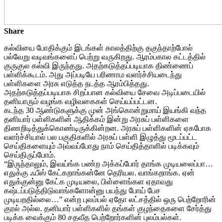
Share
கல்வியை போதிக்கும் இடங்கள் காலத்திற்கு தகுந்தாற்போல்
பல்வேறு வடிவங்களைப் பெற்று வருகிறது. ஆரம்பகால கட்டத்தில்
குருகுல கல்வி இருந்தது. அதற்கடுத்தப்படியாக திண்ணைப்
பள்ளிக்கூடம். அது அப்படியே பரிணாம வளர்ச்சியடைந்து
பள்ளிகளை அரசு எடுத்த நடத்த ஆரம்பித்தது.
அதற்கடுத்தப்படியாக சிறப்பான கல்வியை சேவை அடிப்படையில்
தனியாரும் வழங்க வழிவகைகள் செய்யப்பட்டன.
கடந்த 30 ஆண்டுகளுக்கு முன் அங்கொன்றுமாய் இயங்கி வந்த
தனியார் பள்ளிகளின் ஆதிக்கம் இன்று அரசுப் பள்ளிகளை
திணறிடித்துக்கொண்டிருக்கின்றன. அரசுப் பள்ளிகளின் ஏகபோக
வளர்ச்சியால் பல பகுதிகளில் அரசுப் பள்ளி இழுத்து மூடப்பட்ட
செய்திகளையும் அவ்வப்போது நாம் செய்தித்தாளில் படிக்கவும்
செய்திருப்போம்.
“இருந்தாலும், இவய்ங்க பண்ற அக்கப்போர் தாங்க முடியலைப்பா…
எதுக்கு ஃபீஸ் கேட்கறாங்கன்னே தெரியல. வாங்கறாங்க. ஏன்
எதுக்குன்னு கேட்க முடியலை, பிள்ளைங்கள ஏதாவது
கஷ்டப்படுத்திடுவாங்களோன்னு பயந்து போய் பேச
முடியறதில்லை…” என்ற புலம்பல் ஏதோ லட்சத்தில் ஒரு பெற்றோரின்
குரல் அல்ல. தனியார் பள்ளிகளில் தங்கள் குழந்தைகளை சேர்த்து
படிக்க வைக்கும் 80 சதவீத பெற்றோர்களின் புலம்பல்கள்.