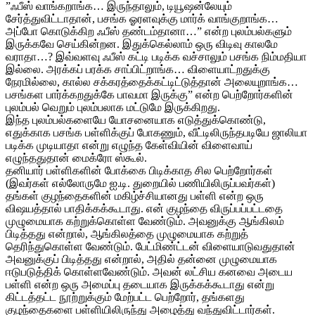
”ஃபீஸ் வாங்கறாங்க… இருந்தாலும், டியூஷன்லேயும்
சேர்த்துவிட்டாதான், பசங்க ஓரளவுக்கு மார்க் வாங்குறாங்க…
அப்போ கொடுக்கிற ஃபீஸ் தண்டம்தானா…” என்ற புலம்பல்களும்
இருக்கவே செய்கின்றன. இதுக்கெல்லாம் ஒரு விடிவு காலமே
வராதா…? இவ்வளவு ஃபீஸ் கட்டி படிக்க வச்சாலும் பசங்க நிம்மதியா
இல்லை. அரக்கப் பரக்க சாப்பிட்றாங்க… விளையாட்றதுக்கு
நேரமில்லை, கால்ல சக்கரத்தைக்கட்டிட்டுத்தான் அலையுறாங்க…
பசங்கள பார்க்கறதுக்கே பாவமா இருக்கு” என்ற பெற்றோர்களின்
புலம்பல் வெறும் புலம்பலாக மட்டுமே இருக்கிறது.
இந்த புலம்பல்களையே யோசனையாக எடுத்துக்கொண்டு,
எதுக்காக பசங்க பள்ளிக்குப் போகணும், வீட்டிலிருந்தபடியே ஜாலியா
படிக்க முடியாதா என்று எழுந்த கேள்வியின் விளைவாய்
எழுந்ததுதான் மைக்ரோ ஸ்கூல்.
தனியார் பள்ளிகளின் போக்கை பிடிக்காத சில பெற்றோர்கள்
(இவர்கள் எல்லோருமே ஐ.டி. துறையில் பணியிலிருப்பவர்கள்)
தங்கள் குழந்தைகளின் மகிழ்ச்சியானது பள்ளி என்ற ஒரு
விஷயத்தால் பாதிக்கக்கூடாது. என் குழந்தை விருப்பப்பட்டதை
முழுமையாக கற்றுக்கொள்ள வேண்டும். அவனுக்கு ஆங்கிலம்
பிடித்தது என்றால், ஆங்கிலத்தை முழுமையாக கற்றுத்
தெரிந்துகொள்ள வேண்டும். பேட்மிண்ட்டன் விளையாடுவதுதான்
அவனுக்குப் பிடித்தது என்றால், அதில் தன்னை முழுமையாக
ஈடுபடுத்திக் கொள்ளவேண்டும். அவன் லட்சிய கனவை அடைய
பள்ளி என்ற ஒரு அமைப்பு தடையாக இருக்கக்கூடாது என்று
கிட்டத்தட்ட நூற்றுக்கும் மேற்பட்ட பெற்றோர், தங்களது
குழந்தைகளை பள்ளியிலிருந்து அழைத்து வந்துவிட்டார்கள்.