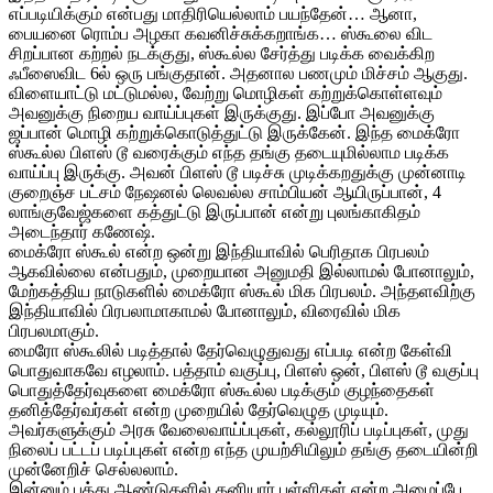
எப்படியிக்கும் என்பது மாதிரியெல்லாம் பயந்தேன்… ஆனா,
பையனை ரொம்ப அழகா கவனிச்சுக்கறாங்க… ஸ்கூலை விட
சிறப்பான கற்றல் நடக்குது, ஸ்கூல்ல சேர்த்து படிக்க வைக்கிற
ஃபீஸைவிட 6ல் ஒரு பங்குதான். அதனால பணமும் மிச்சம் ஆகுது.
விளையாட்டு மட்டுமல்ல, வேற்று மொழிகள் கற்றுக்கொள்ளவும்
அவனுக்கு நிறைய வாய்ப்புகள் இருக்குது. இப்போ அவனுக்கு
ஜப்பான் மொழி கற்றுக்கொடுத்துட்டு இருக்கேன். இந்த மைக்ரோ
ஸ்கூல்ல பிளஸ் டூ வரைக்கும் எந்த தங்கு தடையுமில்லாம படிக்க
வாய்ப்பு இருக்கு. அவன் பிளஸ் டூ படிச்சு முடிக்கறதுக்கு முன்னாடி
குறைஞ்ச பட்சம் நேஷனல் லெவல்ல சாம்பியன் ஆயிருப்பான், 4
லாங்குவேஜ்களை கத்துட்டு இருப்பான் என்று புலங்காகிதம்
அடைந்தார் கணேஷ்.
மைக்ரோ ஸ்கூல் என்ற ஒன்று இந்தியாவில் பெரிதாக பிரபலம்
ஆகவில்லை என்பதும், முறையான அனுமதி இல்லாமல் போனாலும்,
மேற்கத்திய நாடுகளில் மைக்ரோ ஸ்கூல் மிக பிரபலம். அந்தளவிற்கு
இந்தியாவில் பிரபலாமாகாமல் போனாலும், விரைவில் மிக
பிரபலமாகும்.
மைரோ ஸ்கூலில் படித்தால் தேர்வெழுதுவது எப்படி என்ற கேள்வி
பொதுவாகவே எழலாம். பத்தாம் வகுப்பு, பிளஸ் ஒன், பிளஸ் டூ வகுப்பு
பொதுத்தேர்வுகளை மைக்ரோ ஸ்கூல்ல படிக்கும் குழந்தைகள்
தனித்தேர்வர்கள் என்ற முறையில் தேர்வெழுத முடியும்.
அவர்களுக்கும் அரசு வேலைவாய்ப்புகள், கல்லூரிப் படிப்புகள், முது
நிலைப் பட்டப் படிப்புகள் என்ற எந்த முயற்சியிலும் தங்கு தடையின்றி
முன்னேறிச் செல்லலாம்.
இன்னும் பத்து ஆண்டுகளில் தனியார் பள்ளிகள் என்ற அமைப்பே