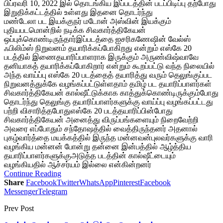
பிப்ரவரி 10, 2022 இல் தொடங்கிய இப்படத்தின் படப்பிடிப்பு தற்போது
இறுதிக்கட்டத்தில் உள்ளது இதனை தொடர்ந்து
மண்டேலா பட இயக்குநர் மடோன் அஸ்வின் இயக்கும்
புதியபடமொன்றில் நடிக்க சிவகார்த்திகேயன்
ஒப்புக்கொண்டிருந்தார்இப்படத்தை ஐசரிகணேஷின் வேல்ஸ்
ஃபிலிம்ஸ் நிறுவனம் தயாரிக்கப்போகிறது என்றும் எஸ்கே 20
படத்தில் இணைதயாரிப்பாளராக இருக்கும் அருண்விஷ்வாவே
தனியாகத் தயாரிக்கப்போகிறார் என்றும் கூறப்பட்டு வந்த நிலையில்
அந்த வாய்ப்பு எஸ்கே 20 படத்தைத் தயாரித்து வரும் தெலுங்குப்பட
நிறுவனத்துக்கே வழங்கப்பட்டுள்ளதாம் தமிழ் பட தயாரிப்பாளர்கள்
சிவகார்த்திகேயன் கால்ஷீட்டுக்காக காத்துக்கொண்டிருக்கும்போது
தொடர்ந்து தெலுங்கு தயாரிப்பாளர்களுக்கு வாய்ப்பு வழங்கப்பட்டது
பற்றி விசாரித்தபோதுஎஸ்கே 20 படத்தயாரிப்பின்போது
சிவகார்த்திகேயன் அனைத்து விருப்பங்களையும் நிறைவேற்றி
அவரை எப்போதும் சந்தோஷத்தில் வைத்திருந்தனர் அதனால்
புகழ்வார்த்தை மயக்கத்தில் இருந்த மன்னவன்புலவர்களுக்கு வாரி
வழங்கிய மன்னன் போன்று தன்னை இன்பத்தில் ஆழ்த்திய
தயாரிப்பாளர்களுக்குஅடுத்த படத்தின் கால்ஷீட்டையும்
வழங்கியதில் ஆச்சர்யம் இல்லை என்கின்றனர்
Continue Reading
Share
Facebook
Twitter
WhatsApp
Pinterest
Facebook
Messenger
Telegram
Prev Post