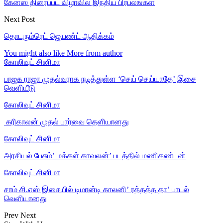
கேன்ஸ் திரைப்பட விழாவில் இந்திய பிரபலங்கள்
Next Post
தொடரும்ரெட் ஜெயண்ட் ஆதிக்கம்
You might also like
More from author
கோலிவுட் சினிமா
பாஜக ராஜா முதல்வராக நடித்துள்ள ‘செய் செய்யாதே’ இசை
வெளியீடு
கோலிவுட் சினிமா
‎ கரிகாலன் முதல் பார்வை தெளியானது
கோலிவுட் சினிமா
அரசியல் பேசும்’ மக்கள் காவலன்’ படத்தில் மணிகண்டன்
கோலிவுட் சினிமா
சாம் சி.எஸ் இசையில் டிமான்டி காலனி’ ரத்தத்த தா’ பாடல்
வெளியானது
Prev
Next