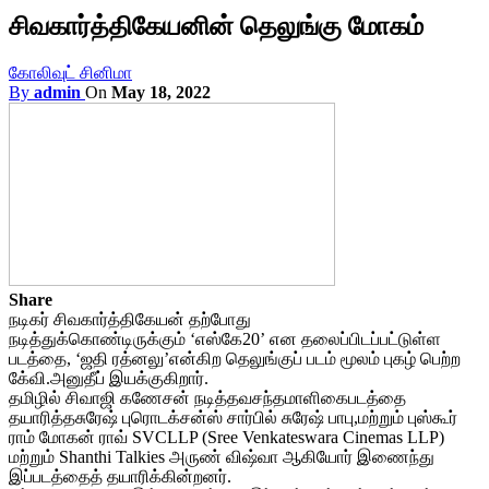
சிவகார்த்திகேயனின் தெலுங்கு மோகம்
கோலிவுட் சினிமா
By
admin
On
May 18, 2022
Share
நடிகர் சிவகார்த்திகேயன் தற்போது
நடித்துக்கொண்டிருக்கும் ‘எஸ்கே
20’ என தலைப்பிடப்பட்டுள்ள
படத்தை, ‘ஜதி ரத்னலு’என்கிற தெலுங்குப் படம் மூலம் புகழ் பெற்ற
கே்வி.அனுதீப் இயக்குகிறார்.
தமிழில் சிவாஜி கணேசன் நடித்தவசந்தமாளிகைபடத்தை
தயாரித்தசுரேஷ் புரொடக்சன்ஸ் சார்பில் சுரேஷ் பாபு,மற்றும் புஸ்கூர்
ராம் மோகன் ராவ் SVCLLP (Sree Venkateswara Cinemas LLP)
மற்றும் Shanthi Talkies அருண் விஷ்வா ஆகியோர் இணைந்து
இப்படத்தைத் தயாரிக்கின்றனர்.