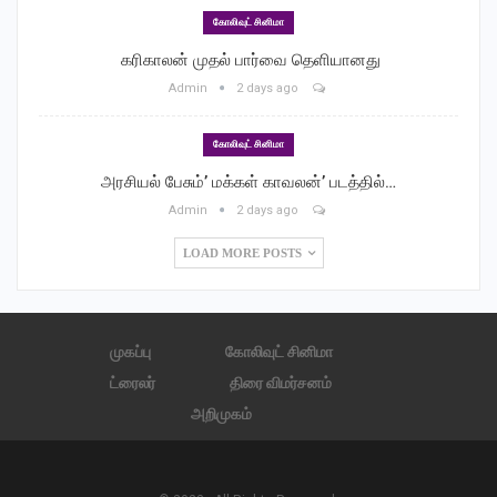
கோலிவுட் சினிமா
‎ கரிகாலன் முதல் பார்வை தெளியானது
Admin
2 days ago
கோலிவுட் சினிமா
அரசியல் பேசும்’ மக்கள் காவலன்’ படத்தில்…
Admin
2 days ago
LOAD MORE POSTS
முகப்பு
கோலிவுட் சினிமா
ட்ரைலர்
திரை விமர்சனம்
அறிமுகம்