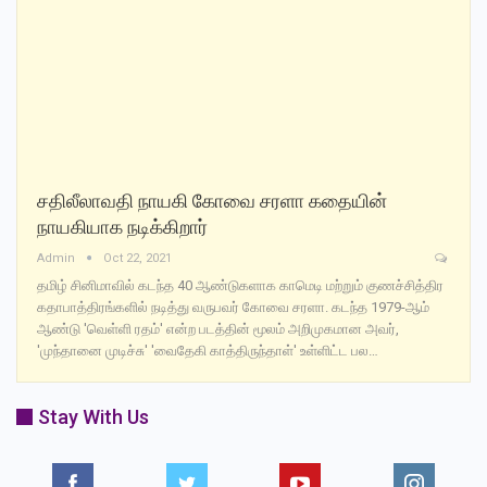
சதிலீலாவதி நாயகி கோவை சரளா கதையின்
நாயகியாக நடிக்கிறார்
Admin
Oct 22, 2021
தமிழ் சினிமாவில் கடந்த 40 ஆண்டுகளாக காமெடி மற்றும் குணச்சித்திர
கதாபாத்திரங்களில் நடித்து வருபவர் கோவை சரளா. கடந்த 1979-ஆம்
ஆண்டு 'வெள்ளி ரதம்' என்ற படத்தின் மூலம் அறிமுகமான அவர்,
'முந்தானை முடிச்சு' 'வைதேகி காத்திருந்தாள்' உள்ளிட்ட பல…
Stay With Us