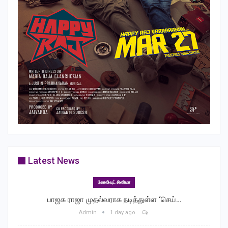
Latest News
கோலிவுட் சினிமா
பாஜக ராஜா முதல்வராக நடித்துள்ள ‘செய்…
Admin
1 day ago