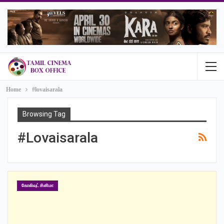
Home
#lovaisarala
Browsing Tag
#lovaisarala
கோலிவுட் சினிமா