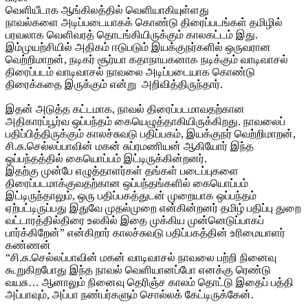
வெளியீடாக ஆங்கிலத்தில் வெளியாகியுள்ளது
நாவல்களை அடிப்படையாகக் கொண்டு திரைப்படங்கள் தமிழில்
பரவலாக வெளிவரத் தொடங்கியிருக்கும் காலகட்டம் இது.
இம்முயற்சியில் அதிகம் ஈடுபடும் இயக்குநர்களில் ஒருவரான
வெற்றிமாறன், நடிகர் சூர்யா கதாநாயகனாக நடிக்கும் வாடிவாசல்
திரைப்படம் வாடிவாசல் நாவலை அடிப்படையாக கொண்டு
திரைக்கதை இருக்கும் என்று அறிவித்திருந்தார்.
இதன் அடுத்த கட்டமாக, நாவல் திரைப்படமாவதற்கான
அதிகாரப்பூர்வ ஒப்பந்தம் கையெழுத்தாகியிருக்கிறது. நாவலைப்
பதிப்பித்திருக்கும் காலச்சுவடு பதிப்பகம், இயக்குநர் வெற்றிமாறன்,
சி.சு.செல்லப்பாவின் மகன் சுப்ரமணியன் ஆகியோர் இந்த
ஒப்பந்தத்தில் கையொப்பம் இட்டிருக்கின்றனர்.
இதற்கு முன்பே எழுத்தாளர்கள் தங்கள் படைப்புகளை
திரைப்படமாக்குவதற்கான ஒப்பந்தங்களில் கையொப்பம்
இட்டிருந்தாலும், ஒரு பதிப்பகத்துடன் முறையாக ஒப்பந்தம்
ஏற்பட்டிருப்பது இதுவே முதல்முறை என்கின்றனர் தமிழ் பதிப்பு துறை
வட்டாரத்தில்திரை உலகில் இதை முக்கிய முன்னெடுப்பாகப்
பார்க்கிறேன்” என்கிறார் காலச்சுவடு பதிப்பகத்தின் உரிமையாளர்
கண்ணன்
“சி.சு.செல்லப்பாவின் மகன் வாடிவாசல் நாவலை பற்றி நினைவு
கூறுகிறபோது இந்த நாவல் வெளியானப்போ எனக்கு ரெண்டு
வயசு… ஆனாலும் நினைவு தெரிஞ்ச காலம் தொட்டு இதைப் பத்தி
அப்பாவும், அப்பா நண்பர்களும் சொல்லக் கேட்டிருக்கேன்.