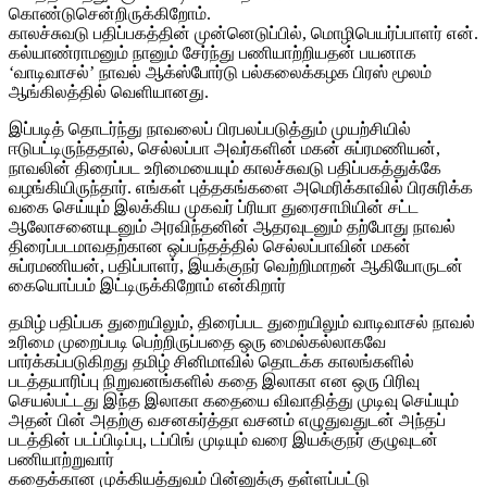
கொண்டுசென்றிருக்கிறோம்.
காலச்சுவடு பதிப்பகத்தின் முன்னெடுப்பில், மொழிபெயர்ப்பாளர் என்.
கல்யாண்ராமனும் நானும் சேர்ந்து பணியாற்றியதன் பயனாக
‘வாடிவாசல்’ நாவல் ஆக்ஸ்போர்டு பல்கலைக்கழக பிரஸ் மூலம்
ஆங்கிலத்தில் வெளியானது.
இப்படித் தொடர்ந்து நாவலைப் பிரபலப்படுத்தும் முயற்சியில்
ஈடுபட்டிருந்ததால், செல்லப்பா அவர்களின் மகன் சுப்ரமணியன்,
நாவலின் திரைப்பட உரிமையையும் காலச்சுவடு பதிப்பகத்துக்கே
வழங்கியிருந்தார். எங்கள் புத்தகங்களை அமெரிக்காவில் பிரசுரிக்க
வகை செய்யும் இலக்கிய முகவர் ப்ரியா துரைசாமியின் சட்ட
ஆலோசனையுடனும் அரவிந்தனின் ஆதரவுடனும் தற்போது நாவல்
திரைப்படமாவதற்கான ஒப்பந்தத்தில் செல்லப்பாவின் மகன்
சுப்ரமணியன், பதிப்பாளர், இயக்குநர் வெற்றிமாறன் ஆகியோருடன்
கையொப்பம் இட்டிருக்கிறோம் என்கிறார்
தமிழ் பதிப்பக துறையிலும், திரைப்பட துறையிலும் வாடிவாசல் நாவல்
உரிமை முறைப்படி பெற்றிருப்பதை ஒரு மைல்கல்லாகவே
பார்க்கப்படுகிறது தமிழ் சினிமாவில் தொடக்க காலங்களில்
படத்தயாரிப்பு நிறுவனங்களில் கதை இலாகா என ஒரு பிரிவு
செயல்பட்டது இந்த இலாகா கதையை விவாதித்து முடிவு செய்யும்
அதன் பின் அதற்கு வசனகர்த்தா வசனம் எழுதுவதுடன் அந்தப்
படத்தின் படப்பிடிப்பு, டப்பிங் முடியும் வரை இயக்குநர் குழுவுடன்
பணியாற்றுவார்
கதைக்கான முக்கியத்துவம் பின்னுக்கு தள்ளப்பட்டு