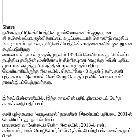
Share
நவீனத் தமிழிலக்கியத்தின் முன்னோடிகளில் ஒருவரான
சி.சு.செல்லப்பா, ஜல்லிக்கட்டை அடிப்படையாக் கொண்டு எழுதிய
‘வாடிவாசல்’ நாவல், தமிழிலக்கியத்தின் சாதனைகளில் ஒன்று என
கூறப்படுகிறது
வாடிவாசல் நாவல் முதன்முதலில் 1959-ல் வெளியானது.செல்லப்பா
நடத்திய தமிழின் முன்னோடிச் சிற்றிதழான ‘எழுத்து’-வின் பதிப்பு
முகமான எழுத்து பிரசுரத்தின் மூலம் முதல் பதிப்பு
வெளியாகியிருந்த நிலையில், தொடர்ந்து 40 ஆண்டுகள், தனி
புத்தகமாக அல்லாமல் வெவ்வேறு தொகுப்புகளில் ‘வாடிவாசல்’
நாவல்இடம்பெற்றுவந்தது.
இந்தப் பின்னணியில், இந்த நாவலின் பதிப்புரிமையைப் பெற்ற
காலச்சுவடு பதிப்பகம்,
தனி புத்தகமாக ‘வாடிவாசல்’ நாவலின் இரண்டாம் பதிப்பை 2001-ல்
வெளியிட்டது. நாவல் மிகப்
பரவலான வரவேற்பைப் பெற்ற நிலையில், 2013-ல் என்.
கல்யாண்ராமன் மொழிபெயர்ப்பில் ஆக்ஸ்ஃபோர்டு பல்கலைக்கழகம்
பிரஸ்