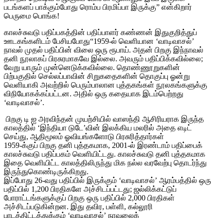
படங்களப் பாக்கும்போது ரொம்ப பிரமிப்பா இருக்கு” என்கிறார்
பெருமை பொங்க!
காலச்சுவடு பதிப்பகத்தின் பதிப்பாளர் கண்ணன் இதுகுறித்துப்
ஊடகங்களிடம் பேசியபோது“1959-ல் வெளியான ‘வாடிவாசல்’
நாவல் முதல் பதிப்பின் விலை ஒரு ரூபாய். அதன் பிறகு இந்நாவல்
தனி நூலாகப் பிரசுரமாகவே இல்லை. அவரும் பதிப்பிக்கவில்லை;
வேறு யாரும் முன்னெடுக்கவில்லை. தொண்ணூறுகளின்
பிற்பகுதில் செல்லப்பாவின் சிறுகதைகளின் தொகுப்பு ஓன்று
வெளியாகி அவற்றில் பெரும்பாலான புத்தகங்கள் நூலகங்களுக்கு
விநியோகக்கப்பட்டன. அதில் ஒரு கதையாக இடம்பெற்றது
‘வாடிவாசல்’.
பிறகு டி ஐ அரவிந்தன் முயற்சியில் வாஸந்தி ஆசிரியராக இருந்த
காலத்தில் ‘இந்தியா டுடே’வின் இலக்கிய மலரில் அதை எடிட்
செய்து, ஆதிமூலம் ஓவியங்களோடு பிரசுரித்தார்கள்
1959-க்குப் பிறகு தனி புத்தகமாக, 2001-ல் இரண்டாம் பதிப்பைக்
காலச்சுவடு பதிப்பகம் வெளியிட்டது. காலச்சுவடு தனி புத்தகமாக
இதை வெளியிட்ட காலத்திலிருந்து மிக நல்ல வரவேற்பு தொடர்ந்து
இருந்துகொண்டிருக்கிறது.
இப்போது 26-வது பதிப்பில் இருக்கும் ‘வாடிவாசல்’ ஆரம்பத்தில் ஒரு
பதிப்பில் 1,200 பிரதிகளே அச்சிடப்பட்டது; ஜல்லிக்கட்டுப்
போராட்டங்களுக்குப் பிறகு ஒரு பதிப்பில் 2,000 பிரதிகள்
அச்சிடப்படுகின்றன. இது தவிர, பள்ளி, கல்லூரி
பாடத்திட்டத்துக்கும் ‘வாடிவாசல்’ நாவலைக்