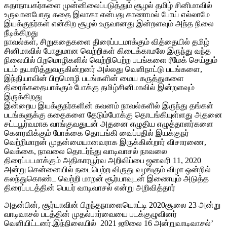
கதாநாயகர்களை முன்னிலைப்படுத்தும் சூழல் தமிழ் சினிமாவில்
உருவானபோது கதை இலாகா என்பது காணாமல் போய் எல்லாமே
இயக்குநர்கள் என்கிற சூழல் உருவானது இன்றளவும் அந்த நிலை
நீடிக்கிறது
நாவல்கள், சிறுகதைகளை திரைப்படமாக்கும் வித்தையில் தமிழ்
சினிமாவில் போதுமான வெற்றிகள் கிடைக்காமலே இருந்து வந்த
நிலையில் பிறமொழிகளில் வெற்றிபெற்ற படங்களை ரீமேக் செய்தும்
படம் தயாரித்துவருகின்றனர் அல்லது வெளிநாட்டு படங்களை,
இந்தியாவின் பிறமொழி படங்களின் மைய கருத்துகளை
திரைக்கதையாக்கும் போக்கு தமிழ்சினிமாவில் இன்றளவும்
இருக்கிறது
இன்றைய இயக்குநர்களின் கவனம் நாவல்களில் இருந்து தங்கள்
படங்களுக்கு கதைகளை தேடும்போக்கு தொடங்கியுள்ளது அதனை
சட்டபூர்வமாக வாங்குவதுடன் அதனை எழுதிய எழுத்தாளர்களை
கௌரவிக்கும் போக்கை தொடங்கி வைப்பதில் இயக்குநர்
வெற்றிமாறன் முதன்மையானவராக இருக்கின்றார் விசாரணை,
வெக்கை, நாவலை தொடர்ந்து வாடிவாசல் நாவலை
திரைப்படமாக்கும் அதிகாரபூர்வ அறிவிப்பை ஜனவரி 11, 2020
அன்று சென்னையில் நடைபெற்ற விருது வழங்கும் விழா ஒன்றில்
கலந்துகொண்ட வெற்றி மாறன் சூர்யாவுடன் இணையும் அடுத்த
திரைப்படத்தின் பெயர் வாடிவாசல் என்று அறிவித்தார்
அதன்பின், சூர்யாவின் பிறந்தநாளையொட்டி 2020சூலை 23 அன்று
வாடிவாசல் படத்தின் முதல்பார்வையை படக்குழுவினர்
வெளியிட்டனர்.இந்நிலையில் 2021 ஜூலை 16 அன்றுவாடிவாசல்’