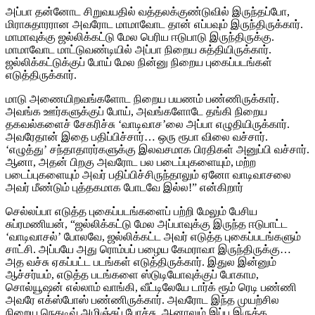
அப்பா தன்னோட சிறுவயதில் வத்தலக்குண்டுவில் இருந்தப்போ,
மிராசுதாரரான அவரோட மாமாவோட தான் எப்பவும் இருந்திருக்கார்.
மாமாவுக்கு ஜல்லிக்கட்டு மேல பெரிய ஈடுபாடு இருந்திருக்கு.
மாமாவோட மாட்டுவண்டியில் அப்பா நிறைய சுத்தியிருக்கார்.
ஜல்லிக்கட்டுக்குப் போய் மேல நின்னு நிறைய புகைப்படங்கள்
எடுத்திருக்கார்.
மாடு அணையிறவங்களோட நிறைய பயணம் பண்ணிருக்கார்.
அவங்க ஊர்களுக்குப் போய், அவங்களோடே தங்கி நிறைய
தகவல்களைச் சேகரிச்சு ‘வாடிவாச’லை அப்பா எழுதியிருக்கார்.
அவரேதான் இதை பதிப்பிச்சார்… ஒரு ரூபா விலை வச்சார்.
‘எழுத்து’ சந்தாதாரர்களுக்கு இலவசமாக பிரதிகள் அனுப்பி வச்சார்.
ஆனா, அதன் பிறகு அவரோட பல படைப்புகளையும், மற்ற
படைப்புகளையும் அவர் பதிப்பிச்சிருந்தாலும் ஏனோ வாடிவாசலை
அவர் மீண்டும் புத்தகமாக போடவே இல்ல!” என்கிறார்
செல்லப்பா எடுத்த புகைப்படங்களைப் பற்றி மேலும் பேசிய
சுப்ரமணியன், “ஜல்லிக்கட்டு மேல அப்பாவுக்கு இருந்த ஈடுபாட்ட
‘வாடிவாசல்’ போலவே, ஜல்லிக்கட்ட அவர் எடுத்த புகைப்படங்களும்
சாட்சி. அப்பயே அது ரொம்பப் பழைய கேமராவா இருந்திருக்கு…
அத வச்சு ஏகப்பட்ட படங்கள் எடுத்திருக்கார். இதுல இன்னும்
ஆச்சர்யம், எடுத்த படங்களை ஸ்டுடியோவுக்குப் போகாம,
சொல்யூஷன் எல்லாம் வாங்கி, வீட்டிலேயே டார்க் ரூம் ரெடி பண்ணி
அவரே எக்ஸ்போஸ் பண்ணிருக்கார். அவரோட இந்த முயற்சில
நிறைய நெகடிவ் அழிஞ்சுப் போச்சு. ஆனாலும் இப்ப இருக்க