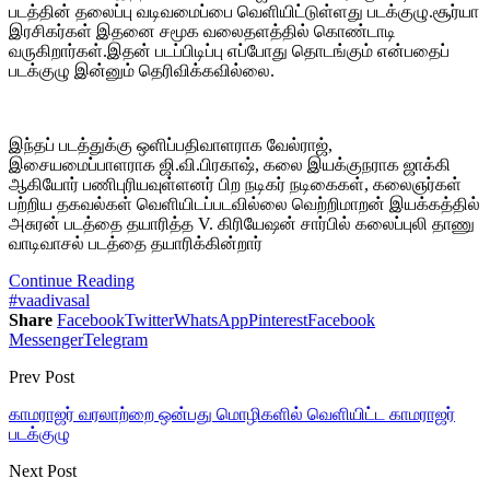
படத்தின் தலைப்பு வடிவமைப்பை வெளியிட்டுள்ளது படக்குழு.சூர்யா
இரசிகர்கள் இதனை சமூக வலைதளத்தில் கொண்டாடி
வருகிறார்கள்.இதன் படப்பிடிப்பு எப்போது தொடங்கும் என்பதைப்
படக்குழு இன்னும் தெரிவிக்கவில்லை.
இந்தப் படத்துக்கு ஒளிப்பதிவாளராக வேல்ராஜ்,
இசையமைப்பாளராக ஜி.வி.பிரகாஷ், கலை இயக்குநராக ஜாக்கி
ஆகியோர் பணிபுரியவுள்ளனர் பிற நடிகர் நடிகைகள், கலைஞர்கள்
பற்றிய தகவல்கள் வெளியிடப்படவில்லை வெற்றிமாறன் இயக்கத்தில்
அசுரன் படத்தை தயாரித்த V. கிரியேஷன் சார்பில் கலைப்புலி தாணு
வாடிவாசல் படத்தை தயாரிக்கின்றார்
Continue Reading
#vaadivasal
Share
Facebook
Twitter
WhatsApp
Pinterest
Facebook
Messenger
Telegram
Prev Post
காமராஜர் வரலாற்றை ஒன்பது மொழிகளில் வெளியிட்ட காமராஜர்
படக்குழு
Next Post