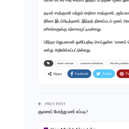
பிரபல பாடகர் சித் ஸ்ரீராம் இந்தப் படத்தின் மூலம்
நடிகர் சரத்குமார் மற்றும் ராதிகா சரத்குமார், சூர்
நீங்கா இடம்பிடித்தனர். இந்தத் திரைப்படம் மூலம் அ
ரசிகர்களுக்கு உற்சாகமூட்டியுள்ளது.
ப்ரீத்தா ஜெயராமன் ஒளிப்பதிவு செய்துள்ள ‘வானம் க
என்று அறிவிக்கப்பட்டுள்ளது.
mani ratnam
vaanam kottattum
vikram prabhu
Facebook
Twitter
Pi
Share
PREV POST
சூரரைப் போற்று டீசர் எப்படி?