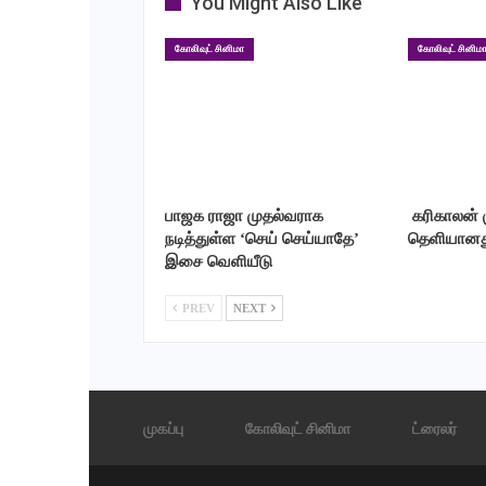
You Might Also Like
கோலிவுட் சினிமா
கோலிவுட் சினிம
பாஜக ராஜா முதல்வராக
‎ கரிகாலன்
நடித்துள்ள ‘செய் செய்யாதே’
தெளியானத
இசை வெளியீடு
PREV
NEXT
முகப்பு
கோலிவுட் சினிமா
ட்ரைலர்