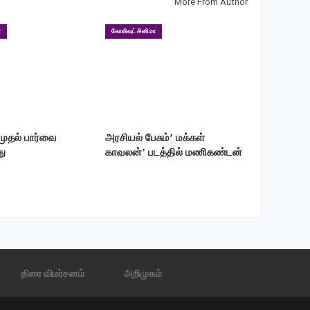
More From Author
ா
கோலிவுட் சினிமா
 முதல் பார்வை
அரசியல் பேசும்’ மக்கள்
ு
காவலன்’ படத்தில் மணிகண்டன்
திரை விமர்சனம்
அறிமுகம்