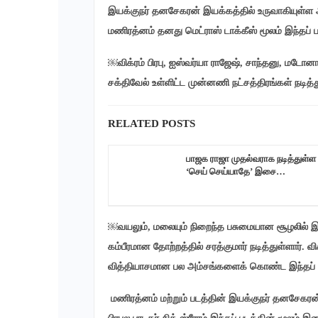
இயக்குநர் தனசேகரன் இயக்கத்தில் உருவாகியுள்ள அ
மணிரத்னம் தனது மெட்ராஸ் டாக்கீஸ் மூலம் இந்தப் ப
￼விக்ரம் பிரபு, ஐஸ்வர்யா ராஜேஷ், சாந்தனு, மடோனா 
சக்திவேல் உள்ளிட்ட முன்னணி நட்சத்திரங்கள் நடித
RELATED POSTS
பாஜக ராஜா முதல்வராக நடித்துள்ள
‘செய் செய்யாதே’ இசை…
￼வயலும், மலையும் நிறைந்த பசுமையான சூழலில் இந
கம்பீரமான தோற்றத்தில் சரத்குமார் நடித்துள்ளார். வ
வித்தியாசமான பல அம்சங்களைக் கொண்ட இந்தப் படத்
மணிரத்னம் மற்றும் படத்தின் இயக்குநர் தனசேகர