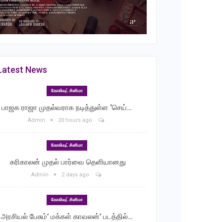
Latest News
கோலிவுட் சினிமா
பாஜக ராஜா முதல்வராக நடித்துள்ள ‘செய்…
Admin
20 hours ago
கோலிவுட் சினிமா
‎ கரிகாலன் முதல் பார்வை தெளியானது
Admin
2 days ago
கோலிவுட் சினிமா
அரசியல் பேசும்’ மக்கள் காவலன்’ படத்தில்…