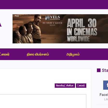
ட்ரைலர்
திரை விமர்சனம்
அறிமுகம்
Sta
கோலிவுட் சினிமா
ட்ரைலர்
Face
Li