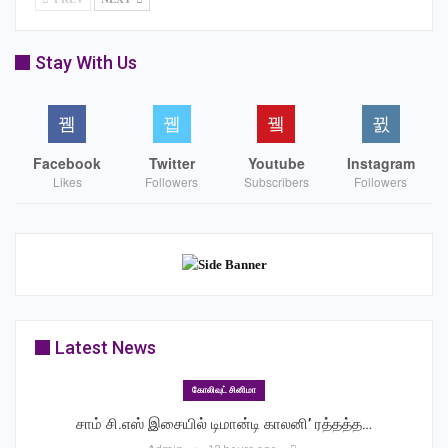
உரிய இடத்தை பெற்றுத் தரும் படமாக ‘சிண்ட்ரெல்லா’ இருக்கும் .
சாக்க்ஷி அகர்வால் ஏற்றுள்ள வில்லி பாத்திரம் யாரும் எதிர்பாராத
Stay With Us
பரபரப்புடன் இருக்கும்.” என்கிறார்.
இவர்கள் தவிர ரோபோ சங்கர், ‘கல்லூரி’ வினோத் , பாடகி
உஜ்ஜயினி ,கஜராஜ், மற்றும் பலர் நடித்திருக்கிறார்கள்.விரைவில்
Facebook
Twitter
Youtube
Instagram
‘சிண்ட்ரெல்லா ‘ வெளியாக உள்ளது.
Likes
Followers
Subscribers
Followers
Latest News
கோலிவுட் சினிமா
சாம் சி.எஸ் இசையில் டிமான்டி காலனி’ ரத்தத்த…