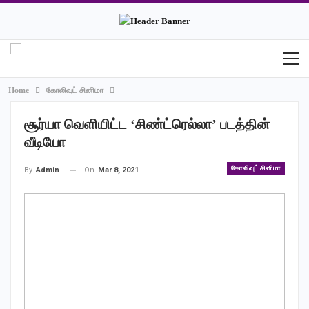
Home
கோலிவுட் சினிமா
சூர்யா வெளியிட்ட ‘சிண்ட்ரெல்லா’ படத்தின்
வீடியோ
கோலிவுட் சினிமா
On
Mar 8, 2021
By
Admin