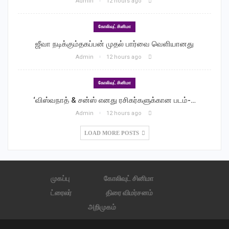
Admin
12 hours ago
கோலிவுட் சினிமா
ஜீவா நடிக்கும்தகப்பன் முதல் பார்வை வெளியானது
Admin
12 hours ago
கோலிவுட் சினிமா
‘விஸ்வநாத் & சன்ஸ் எனது ரசிகர்களுக்கான படம்-…
Admin
12 hours ago
LOAD MORE POSTS
முகப்பு
கோலிவுட் சினிமா
ட்ரைலர்
திரை விமர்சனம்
அறிமுகம்