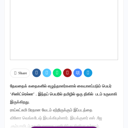
Share
தேவதைக் கதைகளில் எழுத்தாளர்களால் கையாளப்படும் பெயர்
‘சிண்ட்ரெல்லா’ . இந்தப் பெயரில் தமிழில் ஒரு திகில் படம் உருவாகி
இருக்கிறது.
ராய்லட்சுமி பிரதான வேடம் ஏற்றிருக்கும் இப்படத்தை
வினோ வெங்கடேஷ் இயக்கியுள்ளார். இயக்குனர் எஸ் .ஜே
.சூர்யாவிடம் உதவியாளராக பணிபுரிந்து சினிமா கற்றவர்.