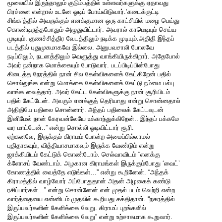
மூலையில் இருந்தாலும் குடும்பத்தில் உள்ளவர்களுக்கு ஏதாவது
பிரச்னை என்றால் உடனே ஓடிப் போய்விடுவார்.‘கடைக்குட்டி
சிங்க’த்தில் அவருக்கும் எனக்குமான ஒரு காட்சியில் மழை பெய்து
கொண்டிருந்தபோதும் அழுதுவிட்டார். அவரால் காமெடியும் செய்ய
முடியும். குணச்சித்திர வேடத்திலும் நடிக்க முடியும்.அதிதி இந்தப்
படத்தில் புதுமுகமாகவே இல்லை. அனுபவசாலி போலவே
நடிப்பிலும், நடனத்திலும் வெளுத்து வாங்கியிருக்கிறார். அதேபோல்
அவர் நன்றாக மொக்கையும் போடுவார். படப்பிடிப்பின்போது
கிடைத்த நேரத்தில் நான் சில கேள்விகளைக் கேட்கிறேன் பதில்
சொல்லுங்க என்று மொக்கை கேள்விகளைக் கேட்டு நம்மை பல்பு
வாங்க வைத்தார். அவர் கேட்ட கேள்விகளுக்கு நான் சூரியிடம்
பதில் கேட்டேன். அவரும் எனக்குத் தெரியாது என்று சொன்னதால்
அதிதியே பதிலை சொன்னார். அந்தப் பதிலைக் கேட்டவுடன்
இனிமேல் நான் கேரவன்லேயே உக்காந்துக்கிறேன்.. இந்தப் பக்கமே
வர மாட்டேன்..” என்று சொல்லி ஓடிவிட்டார் சூரி.
ஏற்கனவே, இருக்கும் கிராமம் போன்ற அமைப்பில்லாமல்
புதிதாகவும், வித்தியாசமாகவும் இருக்க வேண்டும் என்று
ஜாக்கியிடம் கேட்டுக் கொண்டோம். செல்வாவிடம் “எனக்கு
க்ளோசப் வேண்டாம். அழகான கிராமங்கள் இருக்கும்போது ‘வைட்’
கோணத்தில் வைத்தே எடுங்கள்…” என்று கூறினேன். “அந்தக்
கிராமத்தில் வாழ்வோர் அப்போதுதான் அதன் அழகைக் கண்டு
ரசிப்பார்கள்…” என்று சொன்னேன்.என் முதல் படம் வெற்றி என்ற
வார்த்தையை என்னிடம் முதலில் கூறியது சக்திதான். “நகரத்தில்
இருப்பவர்களின் கேளிக்கை வேறு. கிராமப் புறங்களில்
இருப்பவர்களின் கேளிக்கை வேறு” என்று உற்சாகமாக கூறுவார்.