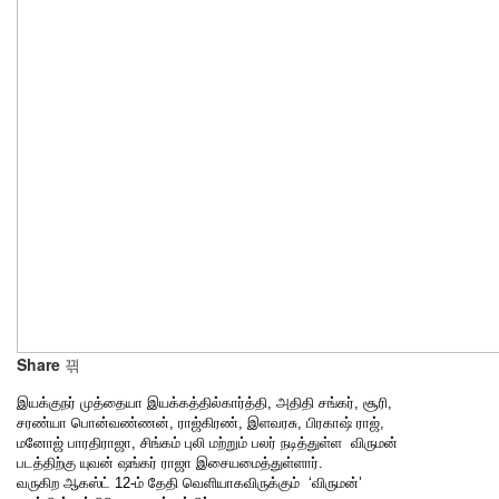
Share
இயக்குநர் முத்தையா இயக்கத்தில்கார்த்தி, அதிதி சங்கர், சூரி,
சரண்யா பொன்வண்ணன், ராஜ்கிரண், இளவரசு, பிரகாஷ் ராஜ்,
மனோஜ் பாரதிராஜா, சிங்கம் புலி மற்றும் பலர் நடித்துள்ள விருமன்
படத்திற்கு யுவன் ஷங்கர் ராஜா இசையமைத்துள்ளார்.
வருகிற ஆகஸ்ட் 12-ம் தேதி வெளியாகவிருக்கும் ‘விருமன்’