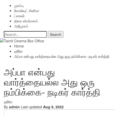
முகப்பு
கோலிவுட் சினிமா
ட்ரைலர்
திரை விமர்சனம்
அறிமுகம்
Home
ஹீரோ
அப்பா என்பது வார்த்தையல்ல அது ஒரு நம்பிக்கை- நடிகர் கார்த்தி
அப்பா என்பது
வார்த்தையல்ல அது ஒரு
நம்பிக்கை- நடிகர் கார்த்தி
ஹீரோ
By
admin
Last updated
Aug 9, 2022