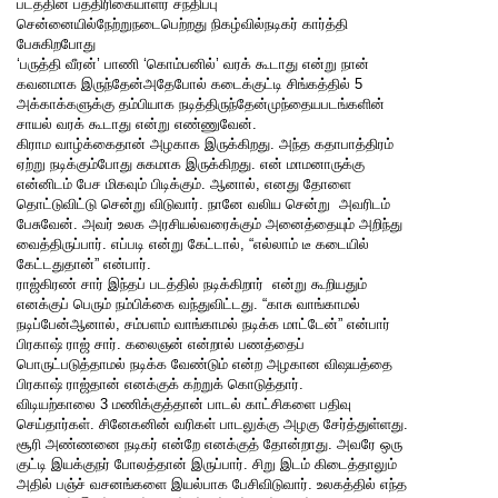
படத்தின் பத்திரிகையாளர் சந்திப்பு
சென்னையில்நேற்றுநடைபெற்றது நிகழ்வில்நடிகர் கார்த்தி
பேசுகிறபோது
‘பருத்தி வீரன்’ பாணி ‘கொம்பனில்’ வரக் கூடாது என்று நான்
கவனமாக இருந்தேன்அதேபோல் கடைக்குட்டி சிங்கத்தில் 5
அக்காக்களுக்கு தம்பியாக நடித்திருந்தேன்முந்தையபடங்களி
ன்
சாயல் வரக் கூடாது என்று எண்ணுவேன்.
கிராம வாழ்க்கைதான் அழகாக இருக்கிறது. அந்த கதாபாத்திரம்
ஏற்று நடிக்கும்போது சுகமாக இருக்கிறது. என் மாமனாருக்கு
என்னிடம் பேச மிகவும் பிடிக்கும். ஆனால், எனது தோளை
தொட்டுவிட்டு சென்று விடுவார். நானே வலிய சென்று அவரிடம்
பேசுவேன். அவர் உலக அரசியல்வரைக்கும் அனைத்தையும் அறிந்து
வைத்திருப்பார். எப்படி என்று கேட்டால், “எல்லாம் டீ கடையில்
கேட்டதுதான்” என்பார்.
ராஜ்கிரண் சார் இந்தப் படத்தில் நடிக்கிறார் என்று கூறியதும்
எனக்குப் பெரும் நம்பிக்கை வந்துவிட்டது. “காசு வாங்காமல்
நடிப்பேன்ஆனால், சம்பளம் வாங்காமல் நடிக்க மாட்டேன்” என்பார்
பிரகாஷ் ராஜ் சார். கலைஞன் என்றால் பணத்தைப்
பொருட்படுத்தாமல் நடிக்க வேண்டும் என்ற அழகான விஷயத்தை
பிரகாஷ் ராஜ்தான் எனக்குக் கற்றுக் கொடுத்தார்.
விடியற்காலை 3 மணிக்குத்தான் பாடல் காட்சிகளை பதிவு
செய்தார்கள். சினேகனின் வரிகள் பாடலுக்கு அழகு சேர்த்துள்ளது.
சூரி அண்ணனை நடிகர் என்றே எனக்குத் தோன்றாது. அவரே ஒரு
குட்டி இயக்குநர் போலத்தான் இருப்பார். சிறு இடம் கிடைத்தாலும்
அதில் பஞ்ச் வசனங்களை இயல்பாக பேசிவிடுவார். உலகத்தில் எந்த