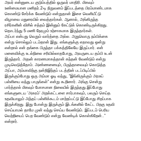
அவர் என்னுடைய குடும்பத்தில் ஒருவர் மாதிரி. மிகவும்
உண்மையான மனிதர்.2-டி நிறுவனம் இப்படத்தை பிரம்மாண்டமாக
கொண்டு சேர்க்க வேண்டும் என்றுதான் இசை வெளியீட்டு
விழாவை மதுரையில் வைத்தார்கள். ஆனால், அங்கிருந்த
ரசிர்களின் விசில் சத்தம் இன்னும் கேட்டுக் கொண்டிருக்கிறது.
தொடர்ந்து 5 மணி நேரமும் உற்சாகமாக இருந்தார்கள்.
அப்பா என்பது வெறும் வார்த்தை அல்ல. அதுவொரு நம்பிக்கை
என்று சொல்லும் படம்தான் இது. எங்களுக்கு எதாவது ஒன்று
என்றால் என் தங்கை பிருந்தா பக்கத்திலேயே இருப்பார். என்
மனைவிக்கு உடல்நிலை சரியில்லாதபோது, அவருடைய தம்பி உடன்
இருந்தார். அதன் காரணமாகத்தான் கந்தன் வேண்டும் என்று
முடிவெடுத்தோம். அண்ணனையும், பிருந்தாவையும் கொடுத்த
அப்பா, அம்மாவிற்கு நன்றிஇந்தப் படத்தின் படப்பிடிப்பில்
இருக்கும்போது ஒரு அம்மா ஓடி வந்து, “இங்கிருக்கும் அரசுப்
பள்ளியை வந்து பாருங்கள்” என்று கூறினார். அங்கு சென்று
பார்த்தால் மிகவும் மோசமான நிலையில் இருந்தது.இப்போது
எங்களுடைய ‘அகரம்’ அறக்கட்டளை சார்பாகவும், பலரும் செய்த
உதவியாலும் அந்தப் பள்ளிக்கூடம் மாற்றப்பட்டு இப்போது சிறப்பாக
இருக்கிறது. இது போன்று இருக்கும் இடங்களில் கேட்ட பிறகு உதவி
செய்யாமல் தாமே முன் வந்து செய்ய வேண்டும். இப்படம் பெரிய
வெற்றியைப் பெற வேண்டும் என்று வேண்டிக் கொள்கிறேன்..”
என்றார்.