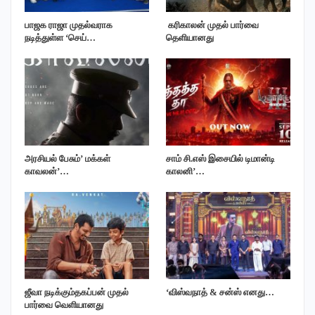
பாஜக ராஜா முதல்வராக
‎ கரிகாலன் முதல் பார்வை
நடித்துள்ள ‘செய்…
தெளியானது
அரசியல் பேசும்’ மக்கள்
சாம் சி.எஸ் இசையில் டிமான்டி
காவலன்’…
காலனி’…
ஜீவா நடிக்கும்தகப்பன் முதல்
‘விஸ்வநாத் & சன்ஸ் எனது…
பார்வை வெளியானது