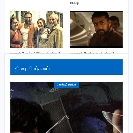
எப்படி
வானம் கொட்டட்டும் டீசர் எப்படி?
சூரரைப் போற்று டீசர் எப்படி?
திரை விமர்சனம்
கோலிவுட் சினிமா