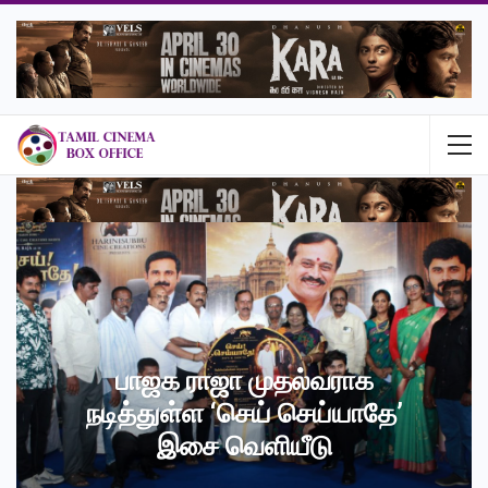
பாஜக ராஜா முதல்வராக
நடித்துள்ள ‘செய் செய்யாதே’
இசை வெளியீடு