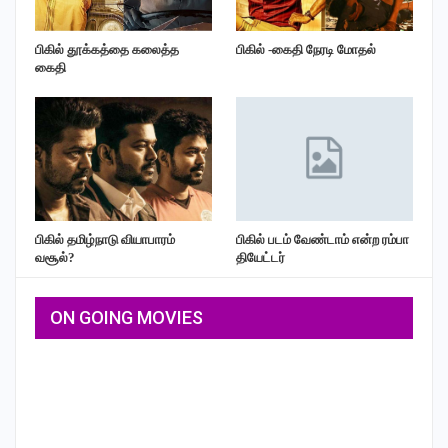
பிகில் தூக்கத்தை கலைத்த
பிகில் -கைதி நேரடி மோதல்
கைதி
பிகில் தமிழ்நாடு வியாபாரம்
பிகில் படம் வேண்டாம் என்ற ரம்பா
வசூல்?
தியேட்டர்
ON GOING MOVIES