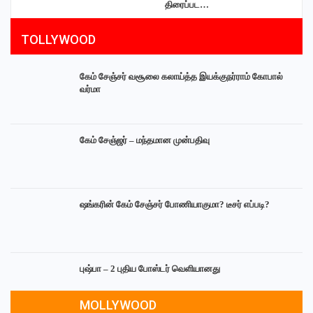
திரைப்பட…
TOLLYWOOD
கேம் சேஞ்சர் வசூலை கலாய்த்த இயக்குநர்ராம் கோபால்
வர்மா
கேம் சேஞ்ஜர் – மந்தமான முன்பதிவு
ஷங்கரின் கேம் சேஞ்சர் போணியாகுமா? டீசர் எப்படி?
புஷ்பா – 2 புதிய போஸ்டர் வெளியானது
MOLLYWOOD