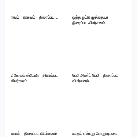
ராமம் – ராகவம் – திரைப்பட…
ஒத்த ஓட்டு முத்தையா –
திரைப்பட விமர்சனம்
2 கே லவ் ஸ்டோரி – திரைப்பட
பேபி அண்ட் பேபி – திரைப்பட
விமர்சனம்
விமர்சனம்
ஃபயர் – திரைப்பட விமர்சனம்
காதல் என்பது பொதுவுடமை –