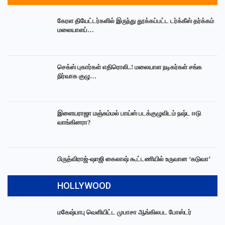
கேரள தியேட்டர்களில் இருந்து தூக்கப்பட்ட டர்க்கீஸ் தர்க்கம்
மலையாளப்…
செக்ஸ் புகார்கள் எதிரொலி..! மலையாள நடிகர்கள் சங்க
நிர்வாக குழு…
இளையராஜா மஞ்சும்மல் பாய்ஸ் படக்குழுவிடம் நஷ்ட ஈடு
வாங்கினரா?
பிருத்விராஜ்-ஷாஜி கைலாஷ் கூட்டணியில் உருவான ‘கடுவா’
HOLLYWOOD
மகேஷ்பாபு வெளியிட்ட முபாசா ஆங்கிலபட போஸ்டர்