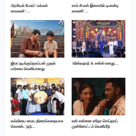
அரசியல் பேசும்’ மக்கள்
சாம் சி.எஸ் இசையில் டிமான்டி
காவலன்’…
காலனி’…
ஜீவா நடிக்கும்தகப்பன் முதல்
‘விஸ்வநாத் & சன்ஸ் எனது…
பார்வை வெளியானது
கல்வியை மைய திரைக்கதையாக
ஏன் என்னை ஏதோ செய்தாய்
கொண்ட’நடு…
முன்னோட்டம் வெளியீடு