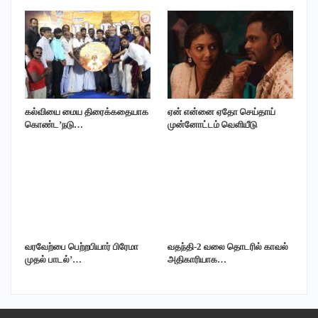
கல்வியை மைய திரைக்கதையாக
ஏன் என்னை ஏதோ செய்தாய்
கொண்ட’நடு…
முன்னோட்டம் வெளியீடு
வரவேற்பை பெற்றபியார் பிரேமா
வதந்தி-2 வலை தொடரில் காவல்
முதல் பாடல்’…
அதிகாரியாக…