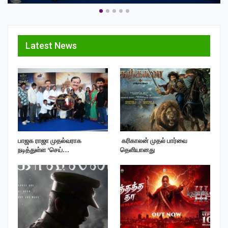
Latest News
பாஜக ராஜா முதல்வராக
‎ கரிகாலன் முதல் பார்வை
நடித்துள்ள ‘செய்…
தெளியானது