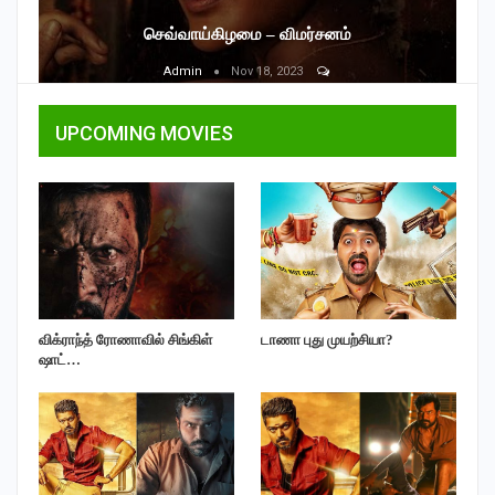
செவ்வாய்கிழமை – விமர்சனம்
Admin
Nov 18, 2023
UPCOMING MOVIES
விக்ராந்த் ரோணாவில் சிங்கிள்
டாணா புது முயற்சியா?
ஷாட்…