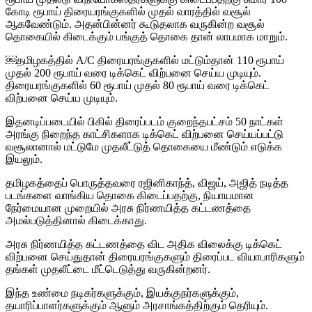
கோடி ரூபாய் திரையரங்குகளில் முதல் வாரத்தில் வசூல்
ஆகவேண்டும். அதன்பின்னர் கூடுதலாக வருகின்ற வசூல்
தொகையில் கிடைக்கும் பங்குத் தொகை தான் லாபமாக மாறும்.
￼தமிழகத்தில் A/C திரையரங்குகளில் மட்டும்தான் 110 ரூபாய்
முதல் 200 ரூபாய் வரை டிக்கெட் விற்பனை செய்ய முடியும்.
திரையரங்குகளில் 60 ரூபாய் முதல் 80 ரூபாய் வரை டிக்கெட்
விற்பனை செய்ய முடியும்.
இதனடிப்படையில் பிகில் திரைப்படம் குறைந்தபட்சம் 50 நாட்கள்
அரங்கு நிறைந்த காட்சிகளாக டிக்கெட் விற்பனை செய்யப்பட்டு
வசூலானால் மட்டுமே முதலீட்டுத் தொகையை மீண்டும் எடுக்க
இயலும்.
தமிழகத்தைப் பொருத்தவரை ரஜினிகாந்த், விஜய், அஜித் நடித்த
படங்களை வாங்கிய தொகை கிடைப்பதற்கு, நியாயமான
நேர்மையான முறையில் அரசு நிர்ணயித்த கட்டணத்தை
அமல்படுத்தினால் கிடைக்காது.
அரசு நிர்ணயித்த கட்டணத்தை விட அதிக விலைக்கு டிக்கெட்
விற்பனை செய்துதான் திரையரங்குகளும் திரைப்பட வியாபாரிகளும்
தங்கள் முதலீட்டை மீட்டெடுத்து வருகின்றனர்.
இந்த உண்மை நடிகர்களுக்கும், இயக்குநர்களுக்கும்,
தயாரிப்பாளர்களுக்கும் ஆளும் அரசாங்கத்திற்கும் தெரியும்.