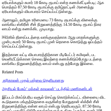
ஏரியாக்களும் சுமார் 18 கோடி ரூபாய் என்ற கணக்கீட்டின்படி; ஆக
மொத்தம் 87.50 கோடி ரூபாய்க்கு தமிழ்நாட்டின் அனைத்து
ஏரியாக்களும் வியாபாரம் செய்யப்பட்டுள்ளது.
ஆனாலும், தமிழக உரிமையை 73 கோடி ரூபாய்க்கு விலைக்கு
வாங்கிய ஸ்கிரீன் சீன் நிறுவனத்திற்கு 14.50 கோடி ரூபாய் நிகர
லாபம் என்று கணக்கிட முடியாது.
￼பிகில் திரைப்படத்தை வாங்குவதற்காக ஆறு மாதங்களுக்கு
முன்பு சுமார் 50 கோடி ரூபாய் முன் தொகை கொடுத்து ஒப்பந்தம்
செய்யப்பட்டுள்ளது.
இதற்கான வட்டி வியாபாரத்திற்கான மீடியேட்டர் கமிஷன், பட
வெளியீட்டுக்கான செலவு இவற்றை கணக்கிடும்போது படத்தை
வாங்கிய நிறுவனத்திற்கு லாபம் என்பது தற்போது இல்லை.
Related Posts
‎ கரிகாலன் முதல் பார்வை தெளியானது
அரசியல் பேசும்’ மக்கள் காவலன்’ படத்தில் மணிகண்டன்
இப்படம் மிகப்பெரிய வசூல் செய்து கொடுக்கப்பட்ட விலையை விட
கூடுதலாக பங்குத்தொகை வருகின்ற போதுதான் ஸ்க்ரீன் சீன்
நிறுவனத்திற்கு என்ன லாபம் என்பது தெரியவரும். 87.50 கோடி
ரூபாய் முதலீடு விநியோகஸ்தர்களுக்கு கிடைப்பதற்கு சுமார் 108