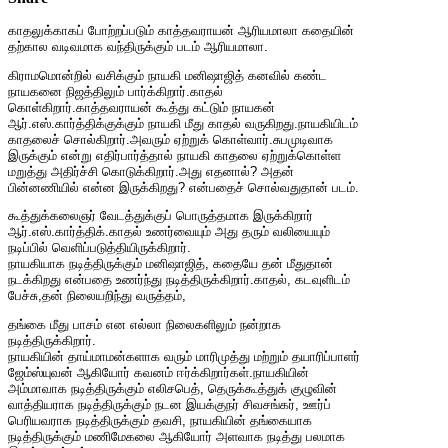
காதலுக்காகப் போற்றப்படும் காத்தவராயன் ஆரியமாலா கதையின்
தற்கால வடிவமாக வந்திருக்கும் படம் ஆரியமாலா.
கிராமமொன்றில் வசிக்கும் நாயகி மனிஷாஜித் கனவில் கண்ட
நாயகனை நிஜத்திலும் பார்க்கிறார்.காதல்
கொள்கிறார்.காத்தவராயன் கூத்து கட்டும் நாயகன்
ஆர்.எஸ்.கார்த்திக்குக்கும் நாயகி மீது காதல் வருகிறது.நாயகியிடம்
காதலைச் சொல்கிறார்.அவரும் ஏற்றுக் கொள்வார்.சுபமுடிவாக
இருக்கும் என்று எதிர்பார்த்தால் நாயகி காதலை ஏற்றுக்கொள்ள
மறுத்து அதிர்ச்சி கொடுக்கிறார்.அது எதனால்? அதன்
பின்னணியில் என்ன இருக்கிறது? என்பதைச் சொல்வதுதான் படம்.
கூத்துக்கலைஞர் வேடத்துக்குப் பொருத்தமாக இருக்கிறார்
ஆர்.எஸ்.கார்த்திக்.காதல் உணர்வையும் அது தரும் வலியையும்
நடிப்பில் வெளிப்படுத்தியிருக்கிறார்.
நாயகியாக நடித்திருக்கும் மனிஷாஜித், கதையே தன் மீதுதான்
நடக்கிறது என்பதை உணர்ந்து நடித்திருக்கிறார்.காதல், கடவுளிடம்
பேச்சு,தன் நிலையறிந்து வருத்தம்,
தங்கை மீது பாசம் என எல்லா நிலைகளிலும் நன்றாக
நடித்திருக்கிறார்.
நாயகியின் தாய்மாமன்களாக வரும் மாரிமுத்து மற்றும் தயாரிப்பாளர்
ஜேம்ஸ்யுவன் ஆகியோர் கவனம் ஈர்க்கிறார்கள்.நாயகியின்
அம்மாவாக நடித்திருக்கும் எலிசபெத், தெருக்கூத்துக் குழுவின்
வாத்தியராக நடித்திருக்கும் நடன இயக்குநர் சிவசங்கர், ஊர்ப்
பெரியவராக நடித்திருக்கும் தவசி, நாயகியின் தங்கையாக
நடித்திருக்கும் மணிமேகலை ஆகியோர் அளவாக நடித்து பலமாக