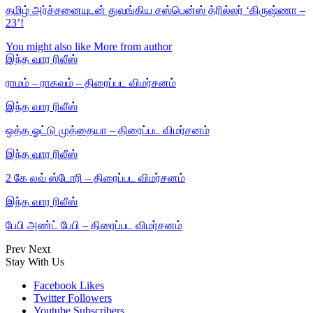
தமிழ் அர்ச்சனையுடன் துவங்கிய சஸ்பென்ஸ் த்ரில்லர் ‘கிருஷ்ணா –
23’!
You might also like
More from author
இந்த வார ரிலீஸ்
ராமம் – ராகவம் – திரைப்பட விமர்சனம்
இந்த வார ரிலீஸ்
ஒத்த ஓட்டு முத்தையா – திரைப்பட விமர்சனம்
இந்த வார ரிலீஸ்
2 கே லவ் ஸ்டோரி – திரைப்பட விமர்சனம்
இந்த வார ரிலீஸ்
பேபி அண்ட் பேபி – திரைப்பட விமர்சனம்
Prev
Next
Stay With Us
Facebook
Likes
Twitter
Followers
Youtube
Subscribers