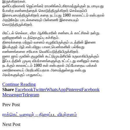
இருக்கிறார்கள்.
ஒளிப்பதிவாளர் ஜெய்சங்கர் ராமலிங்கம்,கிராமத்துக்குள் நடமாடியது
போன்ற எண்ணத்தைக் கொடுத்திருக்கிறார்.செல்வநம்பி
இசையமைத்திருக்கிறார்.கதை நடப்பது 1980 காலகட்டம் என்பதால்
அதற்கேற்ப பாடல்களையும் பின்னணி இசையையும்
கொடுத்திருக்கிறார்.
மிரட்டல் செல்வா, வீரா ஆகியோரின் சண்டைக் காட்சிகள் நன்று.
ஹரிஹரனின் படத்தொகுப்பு கச்சிதம்.
திரைக்கதை மற்றும் வசனம் எழுதியிருக்கும் படத்தின் இணை
இயக்குநர் ஆர்.எஸ்.விஜய பாலா,பெண்களின் பல்வேறு
எண்ணங்களை சரியாக வெளிப்படுத்தியிருக்கிறார்.
ஜனா ஜாய் மூவிஸ் குழுவின் கூட்டுமுயற்சியில் உருவாகியிருக்கும்
இப்படத்தின் முடிவு விமர்சனங்களுக்கு உட்பட்டது எனினும் கதை
நடக்கும் காலகட்டம் 1980 கள் என்பதால் அப்போதைய மக்கள்
மனநிலையைப் பிரதிபலிப்பதாக அமைந்துள்ளது என்பது
அவர்களுக்குப் பாதுகாப்பு.
Continue Reading
Share
Facebook
Twitter
WhatsApp
Pinterest
Facebook
Messenger
Telegram
Prev Post
ராக்கெட் டிரைவர் – திரைப்பட விமர்சனம்
Next Post