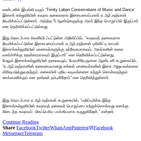
லண்டனில் இயங்கி வரும் ‘Trinity Laban Conservatoire of Music and Dance’
இசைக் கல்லூரியின் கவுரவ தலைவராக இசையமைப்பாளர் ஏ.ஆர்.ரஹ்மான்
நியமிக்கப்பட்டுள்ளார். அடுத்த 5 ஆண்டுகளுக்கு அவர் இந்த பொறுப்பில் இருப்பார்
என தெரிவிக்கப்பட்டுள்ளது.
இது தொடர்பாக வெளியிடப்பட்டுள்ள அறிவிப்பில், “கவுரவத் தலைவராக
நியமிக்கப்பட்டுள்ள இசையமைப்பாளர் ஏ.ஆர்.ரஹ்மான் டிரினிட்டி லாபன்
இசைக்கல்லூரியின் மாணவர்களுக்கு உத்வேகமாகவும், அவர்களின் கலை
வளர்ச்சிக்கு உதவிகரமாகவும் இருப்பார்” என தெரிவிக்கப்பட்டுள்ளது.
மேலும் இசைக்கல்லூரியின் தலைவரும், பேராசிரியருமான ஆண்டனி கூறுகையில்,
“ஏ.ஆர்.ரஹ்மானின் தலைமையானது எங்கள் மாணவர்களின் இசை அனுபவங்களை
விரிவுபடுத்துவதற்கும், கலையின் புதிய வடிவங்களை கற்றுக் கொள்வதற்கும்
ஊக்கமளிக்கும் என நாங்கள் நம்புகிறோம்” என தெரிவித்துள்ளார்.
இது தொடர்பாக ஏ.ஆர்.ரஹ்மான் கூறுகையில், “மதிப்புமிக்க இந்த
இசைக்கல்லூரியின் கவுரவத் தலைவர் பொறுப்பை ஏற்றுக்கொள்வது எனக்கு
கிடைத்த கவுரவம். மிகப்பெரிய பாக்கியமாக கருதுகிறேன்.” என்றார்.
Continue Reading
Share
Facebook
Twitter
WhatsApp
Pinterest
Facebook
Messenger
Telegram