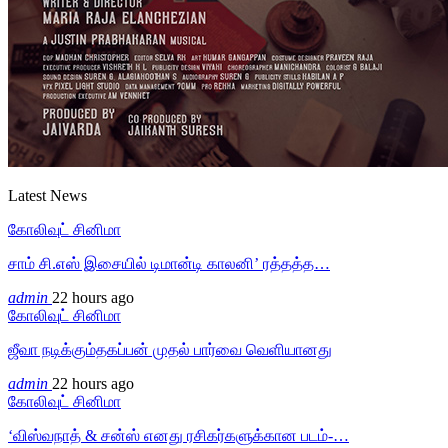
Latest News
கோலிவுட் சினிமா
சாம் சி.எஸ் இசையில் டிமான்டி காலனி’ ரத்தத்த…
admin
22 hours ago
கோலிவுட் சினிமா
ஜீவா நடிக்கும்தகப்பன் முதல் பார்வை வெளியானது
admin
22 hours ago
கோலிவுட் சினிமா
‘விஸ்வநாத் & சன்ஸ் எனது ரசிகர்களுக்கான படம்-…