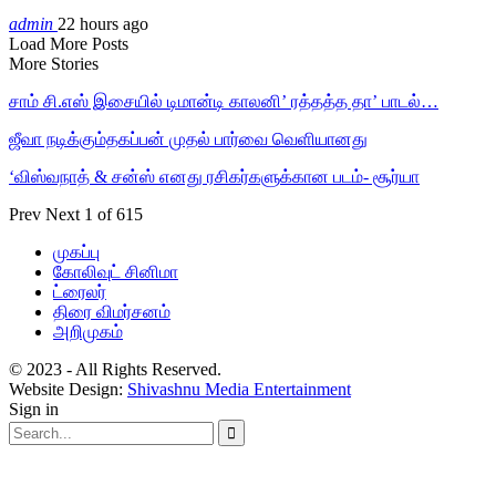
admin
22 hours ago
Load More Posts
More Stories
சாம் சி.எஸ் இசையில் டிமான்டி காலனி’ ரத்தத்த தா’ பாடல்…
ஜீவா நடிக்கும்தகப்பன் முதல் பார்வை வெளியானது
‘விஸ்வநாத் & சன்ஸ் எனது ரசிகர்களுக்கான படம்- சூர்யா
Prev
Next
1 of 615
முகப்பு
கோலிவுட் சினிமா
ட்ரைலர்
திரை விமர்சனம்
அறிமுகம்
© 2023 - All Rights Reserved.
Website Design:
Shivashnu Media Entertainment
Sign in