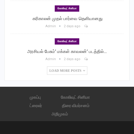
கோலிவுட் சினிமா
‎ கரிகாலன் முதல் பார்வை தெளியானது
Admin
2 days ago
கோலிவுட் சினிமா
அரசியல் பேசும்’ மக்கள் காவலன்’ படத்தில்…
Admin
2 days ago
LOAD MORE POSTS
முகப்பு
கோலிவுட் சினிமா
ட்ரைலர்
திரை விமர்சனம்
அறிமுகம்