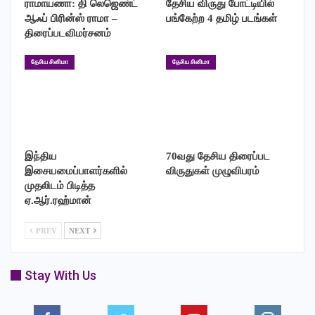
ராமாயணா: தி லெஜெண்ட்
தேசிய விருது போட்டியில்
என்று சாவர்க்கர் பேசுவதாக வரும் வசனம் கவனிக்க வைக்கிறது.
ஆஃப் பிரின்ஸ் ராமா –
பங்கேற்ற 4 தமிழ் படங்கள்
ட்ரெய்லரின் பரபரப்பான காட்சிகளுக்கு பின்னணி இசையும்,
திரைப்படவிமர்சனம்
சீரியஸ்தன்மை கொண்ட ஒளிப்பதிவும் வலு சேர்க்கின்றன.
தேசிய சினிமா
தேசிய சினிமா
இந்திய
70வது தேசிய திரைப்பட
இசையமைப்பாளர்களில்
விருதுகள் முழுவிபரம்
முதலிடம் பிடித்த
ஏ.ஆர்.ரஹ்மான்
PREV
NEXT
Stay With Us