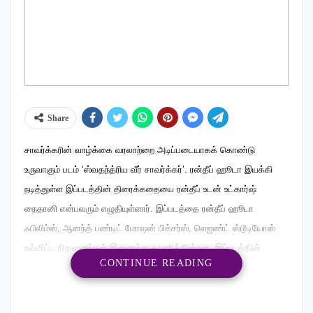
Share
சாவர்க்கரின் வாழ்க்கை வரலாற்றை அடிப்படையாகக் கொண்டு
உருவாகும் படம் ‘ஸ்வதந்த்ரிய வீர் சாவர்க்கர்’. ரன்தீப் ஹூடா இயக்கி
நடித்துள்ள இப்படத்தின் திரைக்கதையை ரன்தீப் உடன் உட்கார்ஷ்
நைதானி என்பவரும் எழுதியுள்ளார். இப்படத்தை ரன்தீப் ஹூடா
ஃபிலிம்ஸ், ஆனந்த் பண்டிட் மோஷன் பிக்சர்ஸ், லெஜண்ட் ஸ்டூடியோஸ்
உள்ளிட்ட நிறுவனங்கள் இணைந்து தயாரிக்கின்றன. இப்படத்தின்
CONTINUE READING
ட்ரெய்லரை படக்குழு வெளியிட்டுள்ளது.
RELATED POSTS