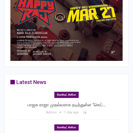
Latest News
கோலிவுட் சினிமா
பாஜக ராஜா முதல்வராக நடித்துள்ள ‘செய்…
Admin
1 day ago
கோலிவுட் சினிமா