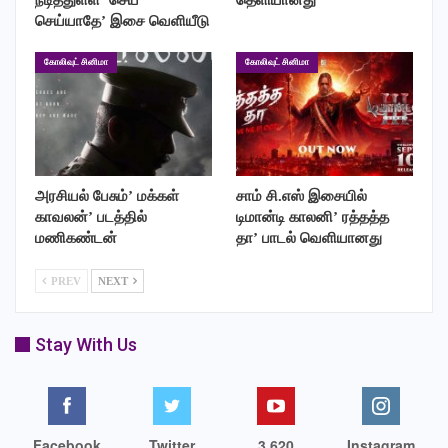
செய்யாதே’ இசை வெளியீடு
கோலிவுட் சினிமா
கோலிவுட் சினிமா
அரசியல் பேசும்’ மக்கள்
சாம் சி.எஸ் இசையில்
காவலன்’ படத்தில்
டிமான்டி காலனி’ ரத்தத்த
மணிகண்டன்
தா’ பாடல் வெளியானது
PREV
NEXT
Stay With Us
Facebook
Twitter
3,620
Instagram