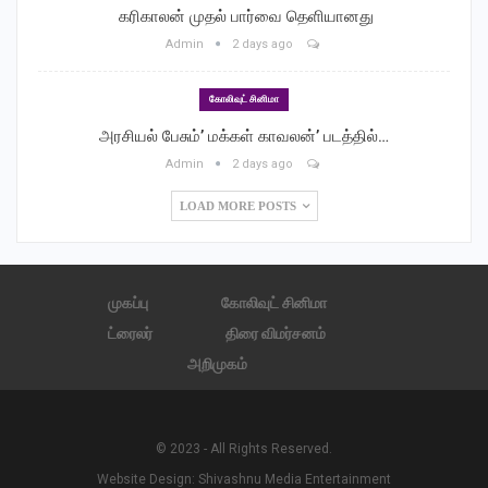
‎ கரிகாலன் முதல் பார்வை தெளியானது
Admin
2 days ago
கோலிவுட் சினிமா
அரசியல் பேசும்’ மக்கள் காவலன்’ படத்தில்…
Admin
2 days ago
LOAD MORE POSTS
முகப்பு
கோலிவுட் சினிமா
ட்ரைலர்
திரை விமர்சனம்
அறிமுகம்
© 2023 - All Rights Reserved.
Website Design:
Shivashnu Media Entertainment