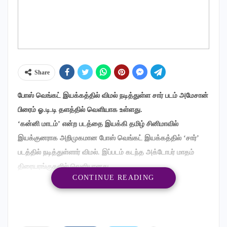
Share
போஸ் வெங்கட் இயக்கத்தில் விமல் நடித்துள்ள சார் படம் அமேசான்
பிரைம் ஓ.டி.டி தளத்தில் வெளியாக உள்ளது.
‘கன்னி மாடம்’ என்ற படத்தை இயக்கி தமிழ் சினிமாவில்
இயக்குனராக அறிமுகமான போஸ் வெங்கட் இயக்கத்தில் ‘சார்’
படத்தில் நடித்துள்ளார் விமல். இப்படம் கடந்த அக்டோபர் மாதம்
திரையரங்குகளில் வெளியானது.
CONTINUE READING
இந்த படத்தில் விமல் உடன் இணைந்து சரவணன், விஜய் முருகன்,
ஆடுகளம் ஜெயபாலன், நடிகை ரமா உள்ளிட்டோர் முக்கிய
கதாபாத்திரங்களில் நடித்துள்ளனர். மேலும் சாயா கண்ணன்
என்பவர் கதாநாயகியாக நடித்துள்ளார். இப்படத்தை எஸ்எஸ்எஸ்