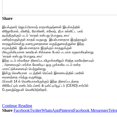
Share
இயக்குனர் ஜெயப்பிரகாஷ் ராதாகிருஷ்ணன் இயக்கத்தில்
லிஜோமோல், வினித், ரோகிணி, கலேஷ், தீபா உள்ளிட்ட பலர்
நடித்திருக்கும் படம் ‘காதல் என்பது பொதுவுடமை’ .
மனிதர்களுக்குள் காதல் வருவது இயல்பானதாக இருந்தாலும்
காதலுக்கென்று வரைமுறைகளை வகுத்துவைத்துள்ள இந்த
சமூகத்தில் இயல்பானதாக இருக்கும் காதலுக்குள்
மிகமுக்கியமான உளவியல் சிக்கலை பேசும் படமாக உருவாகியுள்ளது
‘காதல் என்பது பொதுவுடமை’
இந்த படம் சர்வதேச திரைப்படவிழாக்களிலும் சிறந்த வரவேற்பையும்
, அனைவரும் பார்க்க வேண்டிப ஒரு முக்ககிய படம் என்ற
பாராட்டுக்களையும் பெற்றுள்ளது.
இன்று வெளியான படத்தின் ரெய்லர் இணையத்தில் பலரின்
கவனத்தை ஈர்த்து வருகிறது.
பிப்ரவரி 14 ல் வெளியாகவிருக்கும் இந்த திரைப்படத்தை
கிரியேட்டிவ் எண்டர்டெய்னர் & டிஸ்ட்டிபியூட்டர் (CEAD) சார்பில்
G.தனஞ்ஜெயன் வெளியிடுகிறார்.
Continue Reading
Share
Facebook
Twitter
WhatsApp
Pinterest
Facebook Messenger
Tele