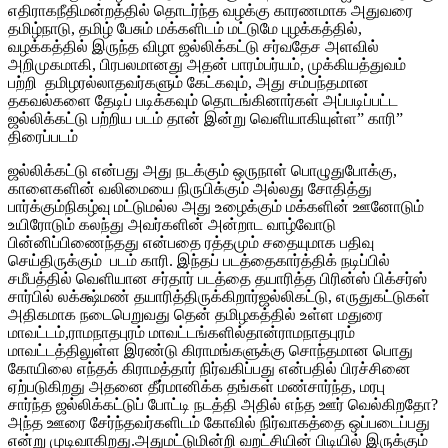
எதிராகநீதிமன்றத்தில் தொடர்ந்த வழக்கு காரணமாக அதுவரை
தமிழ்நாடு, தமிழ் பேசும் மக்களிடம் மட்டுமே புழக்கத்தில்,
வழக்கத்தில் இருந்த விழா ஜல்லிக்கட்டு சர்வதேச அளவில்
அறிமுகமாகி, பிரபலமானது அதன் பாரம்பர்யம், முக்கியத்துவம்
பற்றி தமிழரல்லாதவர்களும் கேட்கவும், அது சம்பந்தமான
தகவல்களை தேடிப் படிக்கவும் தொடங்கினார்கள் அப்படிப்பட்ட
ஜல்லிக்கட்டு பற்றிய படம் தான் இன்று வெளியாகியுள்ள” காரி”
திரைப்படம்
ஜல்லிக்கட்டு என்பது அது நடக்கும் ஒருநாள் பொழுதுபோக்கு,
காளைகளின் வலிமையை நிருபிக்கும் அல்லது சோதித்து
பார்க்கும்நிகழ்வு மட்டுமல்ல அது உழைக்கும் மக்களின் ஊனோடும்
உயிரோடும் கலந்து அவர்களின் அன்றாட வாழ்வோடு
பின்னிப்பிணைந்தது என்பதை ரத்தமும் சதையுமாக பதிவு
செய்திருக்கும் படம் காரி. இந்தப் படத்தைகார்த்திக் நடிப்பில்
சமீபத்தில் வெளியான சர்தார் படத்தை தயாரித்த பிரின்ஸ் பிக்சர்ஸ்
சார்பில் லக்க்ஷ்மண் தயாரித்திருக்கிறார்ஜல்லிகட்டு, எருதுகட்டுகள்
அதிகமாக நடைபெறுவது தென் தமிழகத்தில் உள்ள மதுரை
மாவட்டம்,ராமநாதபுரம் மாவட்டங்களில்தான்ராமநாதபுரம்
மாவட்டத்திலுள்ள இரண்டு கிராமங்களுக்கு சொந்தமான பொது
கோயிலை எந்தக் கிராமத்தார் நிர்வகிப்பது என்பதில் பிரச்சினை
ஏற்படுகிறது அதனை தீர்மானிக்க தங்கள் மண்சார்ந்த, மரபு
சார்ந்த ஜல்லிக்கட்டுப் போட்டி நடத்தி அதில் எந்த ஊர் வெல்கிறதோ?
அந்த ஊரை சேர்ந்தவர்களிடம் கோவில் நிர்வாகத்தை ஒப்படைப்பது
என்று முடிவாகிறது.அதுமட்டுமின்றி வறட்சியின் பிடியில் இருக்கும்