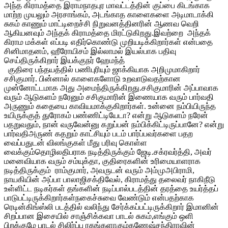
அந்த கிராமத்தை இராமநாதபுர மாவட்டத்தின் குப்பை கிடங்காக
மாற்ற முயலும் அரசாங்கம், அடங்காத காளைகளை அடிமாடாக்கி
சுகம் காணும் மாட்டிறைச்சி நிறுவனத்தினரின் ஆணவ வெறி
ஆகியனவும் அந்தக் கிராமத்தை மிரட்டுகிறது.இவற்றை அந்தக்
கிராம மக்கள் எப்படி எதிர்கொண்டு முறியடிக்கிறார்கள் என்பதை
சினிமாதனம், ஹீரோயிசம் இல்லாமல் இயல்பாக பதிவு
செய்திருக்கிறார் இயக்குநர் ஹேமந்த்
குதிரை பந்தயத்தில் பணிபுரியும் ஜாக்கியாக அறிமுமாகிறார்
சசிகுமார். பின்னால் காளைகளோடு உறவாடுவதற்கான
முன்னோட்டமாக அது அமைந்திருக்கிறது.சசிகுமாரின் அப்பாவாக
வரும் ஆடுகளம் நரேனும் சசிகுமாரின் இணையாக வரும் பார்வதி
அருணும் கதையை காவியமாக்குகிறார்கள். உன்னை நம்பியிருந்த
உயிருக்குத் துரோகம் பண்ணிட்டியேடா? என்று ஆடுகளம் நரேன்
பதறுவதும், நான் வருவேன்னு கறுப்பன் நம்பிக்கிட்டிருப்பானே? என்று
பார்வதிஅருண் கதறும் காட்சியும் படம் பார்ப்பவர்களை பதற
வைப்பதுடன் விலங்குகள் மீது பரிவு கொள்ள
வைக்கும்தொழிலதிபராக நடித்திருக்கும் ஜேடி.சக்ரவர்த்தி, அவர்
மனைவியாக வரும் சம்யுக்தா, குதிரைகளின் உரிமையாளராக
நடித்திருக்கும் ராம்குமார், அவருடன் வரும் அம்முஅபிராமி,
நாயகியின் அப்பா பாலாஜிசக்திவேல், கிராமத்து தலைவர் நாகிநீடு
உள்ளிட்ட நடிகர்கள் தங்களின் நடிப்பால்படத்தின் தரத்தை உயர்த்தப்
பாடுபட்டிருக்கிறார்கள்நகைச்சுவை வேண்டும் என்பதற்காக
ரெடின்கிங்ஸ்லி படத்தில் வலிந்து சேர்க்கப்பட்டிருக்கிறார் இமானின்
சிறப்பான இசையில் சாஞ்சிக்கவா பாடல் சுகம்,எங்கும் ஒளி
பிறக்குமே பாடல் சிலிர்ப்பு ரகங்களாகும்கணேஷ்சந்திராவின்