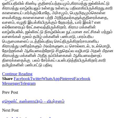
ஒளிப்பதிவில் கிண்டி குதிரைப்பந்தயமும்,கிராமத்து ஜல்லிக்கட்டு
கிராமத்து வாழ்வியலும் உள்ளது உள்ளபடி பதிவாகியிருக்கிறது.காரி
காளையைப் பார்க்கும்போதே, அச்சமும், பெருமிதமும்கொள்ள
வைக்கிறது காளைகளை பற்றி அறிந்தவர்களுக்குதிரைக்கதை,
வசனம், எழுதி இயக்கியிருக்கும் ஹேமந்த், யார் இவர்? என
எல்லோரையும் கேட்கவைத்திருக்கிறார். கிராம மக்களின்
வாழ்வியலில், ஜல்லிகட்டு நிகழ்வில்பல நுட்பமான காட்சிகள் மற்றும்
வசனங்கள் மூலம் தமிழ் மக்களின் பண்பாடு, பாரம்பரிய
பெருமைகளைப் படத்தில்பதிவு செய்திருக்கிறார்சாமானிய
கிராமத்து மனிதர்களும் அவர்களுடைய சொல்லாடல், உடல்மொழி,
தோற்றங்கள் ஆகியனவற்றோடு சிறுதெய்வ வழிபாடு அதன் மீதான
கிராமத்து மக்களின் அதீத நம்பிக்கைகள் ஆகியனவற்றைப்
திரைக்கதைக்கு பலம் சேர்க்கப் பயன்படுத்தியிருக்கிறார்.காரி
தமிழர்களின் பண்பாட்டு பதிவு
Continue Reading
Share
Facebook
Twitter
WhatsApp
Pinterest
Facebook
Messenger
Telegram
Prev Post
ஏஜெண்ட் கண்ணாயிரம் – விமர்சனம்
Next Post