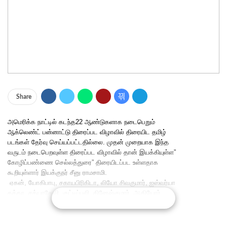
Share
அமெரிக்க நாட்டில் கடந்த22 ஆண்டுகளாக நடைபெறும்
ஆக்லெண்ட் பன்னாட்டு திரைப்பட விழாவில் திரையிட தமிழ்
படங்கள் தேர்வு செய்யப்பட்டதில்லை. முதன் முறையாக இந்த
வருடம் நடைபெறவுள்ள திரைப்பட விழாவில் தான் இயக்கியுள்ள”
கோழிப்பண்ணை செல்லத்துரை” திரையிடப்பட உள்ளதாக
கூறியுள்ளார் இயக்குநர் சீனு ராமசாமி.
ஏகன், யோகிபாபு, சகாயபிரிகிடா, லியோ சிவகுமார், ஐஸ்வர்யா
தத்தா, சத்யாதேவி, குட்டிப்புலி தினேஷ்குமார், ஆகியோர்
CONTINUE READING
நடித்துள்ள படம் கோழிப்பண்ணை செல்லத்துரை. என்.
ஆர்.ரகுநந்தன் இசையில் அசோக் குமாரின் ஒளிப்பதிவில் ஸ்ரீகர்
பிரசாத் படத்தொகுப்பில் விஷன் சினிமா ஹவுஸ் டாக்டர்