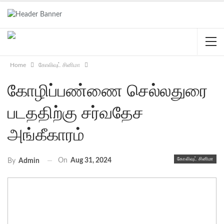
Home
கோலிவுட் சினிமா
கோழிப்பண்ணை செல்லதுரை
படததிற்கு சர்வதேச
அங்கீகாரம்
கோலிவுட் சினிமா
On
Aug 31, 2024
By
Admin