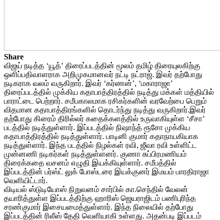
Share
விஜய் நடித்த ‘யூத்’ திரைப்படத்தின் மூலம் தமிழ் திரையுலகிற்கு
ஒளிப்பதிவாளராக அறிமுகமானவர் நட்டி நட்ராஜ். இவர் தற்போது
நடிகராக வலம் வருகிறார். இவர் ‘கர்ணன்’, ‘மகாராஜா’
திரைப்படத்தில் முக்கிய கதாபாத்திரத்தில் நடித்து மக்கள் மத்தியில்
பாராட்டை பெற்றார். சமீபகாலமாக ரசிகர்களின் வரவேற்பை பெறும்
விதமான கதாபாத்திரங்களில் தொடர்ந்து நடித்து வருகிறார்.இவர்
தற்போது கிரைம் திரில்லர் கதைக்களத்தில் உருவாகியுள்ள ‘சீசா’
படத்தில் நடித்துள்ளார். இப்படத்தில் நிஷாந்த் ரூசோ முக்கிய
கதாபாத்திரத்தில் நடித்துள்ளார். பாடினி குமார் கதாநாயகியாக
நடித்துள்ளார். இந்த படத்தில் நிழல்கள் ரவி, ஜீவா ரவி உள்ளிட்ட
முன்னணி நடிகர்கள் நடித்துள்ளனர். குணா சுப்பிரமணியம்
திரைக்கதை வசனம் எழுதி இயக்கியுள்ளார். சமீபத்தில்
இப்படத்தின் பர்ஸ்ட் லுக் போஸ்டரை இயக்குனர் இமயம் பாரதிராஜா
வெளியிட்டார்.
விடியல் ஸ்டுடியோஸ் நிறுவனம் சார்பில் கா.செந்தில் வேலன்
தயாரித்துள்ள இப்படத்திற்கு ஹாரிஸ் ஜெயராஜிடம் பணிபுரிந்த
சரண்குமார் இசையமைத்துள்ளார். இந்த நிலையில் தற்போது
இப்படத்தின் ரிலீஸ் தேதி வெளியாகி உள்ளது. அதன்படி இப்படம்