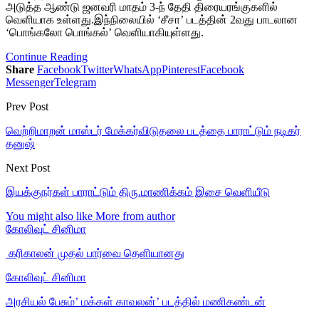
அடுத்த ஆண்டு ஜனவரி மாதம் 3-ந் தேதி திரையரங்குகளில்
வெளியாக உள்ளது.இந்நிலையில் ‘சீசா’ படத்தின் 2வது பாடலான
‘பொங்கலோ பொங்கல்’ வெளியாகியுள்ளது.
Continue Reading
Share
Facebook
Twitter
WhatsApp
Pinterest
Facebook
Messenger
Telegram
Prev Post
வெற்றிமாறன் மாஸ்டர் மேக்கர்விடுதலை படத்தை பாராட்டும் நடிகர்
தனுஷ்
Next Post
இயக்குநர்கள் பாராட்டும் திரு.மாணிக்கம் இசை வெளியீடு
You might also like
More from author
கோலிவுட் சினிமா
‎ கரிகாலன் முதல் பார்வை தெளியானது
கோலிவுட் சினிமா
அரசியல் பேசும்’ மக்கள் காவலன்’ படத்தில் மணிகண்டன்