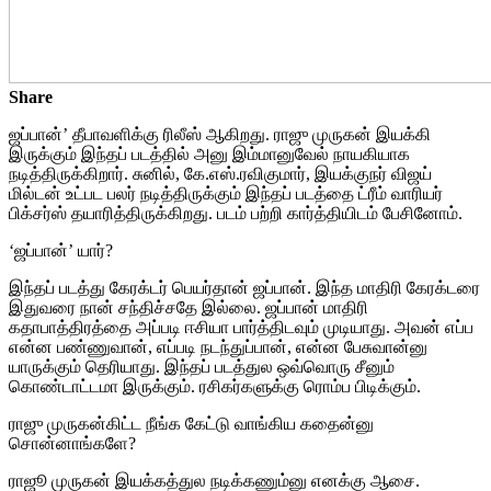
Share
ஜப்பான்’ தீபாவளிக்கு ரிலீஸ் ஆகிறது. ராஜு முருகன் இயக்கி
இருக்கும் இந்தப் படத்தில் அனு இம்மானுவேல் நாயகியாக
நடித்திருக்கிறார். சுனில், கே.எஸ்.ரவிகுமார், இயக்குநர் விஜய்
மில்டன் உட்பட பலர் நடித்திருக்கும் இந்தப் படத்தை ட்ரீம் வாரியர்
பிக்சர்ஸ் தயாரித்திருக்கிறது. படம் பற்றி கார்த்தியிடம் பேசினோம்.
‘ஜப்பான்’ யார்?
இந்தப் படத்து கேரக்டர் பெயர்தான் ஜப்பான். இந்த மாதிரி கேரக்டரை
இதுவரை நான் சந்திச்சதே இல்லை. ஜப்பான் மாதிரி
கதாபாத்திரத்தை அப்படி ஈசியா பார்த்திடவும் முடியாது. அவன் எப்ப
என்ன பண்ணுவான், எப்படி நடந்துப்பான், என்ன பேசுவான்னு
யாருக்கும் தெரியாது. இந்தப் படத்துல ஒவ்வொரு சீனும்
கொண்டாட்டமா இருக்கும். ரசிகர்களுக்கு ரொம்ப பிடிக்கும்.
ராஜு முருகன்கிட்ட நீங்க கேட்டு வாங்கிய கதைன்னு
சொன்னாங்களே?
ராஜூ முருகன் இயக்கத்துல நடிக்கணும்னு எனக்கு ஆசை.