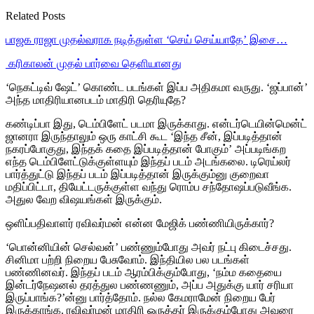
Related Posts
பாஜக ராஜா முதல்வராக நடித்துள்ள ‘செய் செய்யாதே’ இசை…
‎ கரிகாலன் முதல் பார்வை தெளியானது
‘நெகட்டிவ் ஷேட்’ கொண்ட படங்கள் இப்ப அதிகமா வருது. ‘ஜப்பான்’
அந்த மாதிரியானபடம் மாதிரி தெரியுதே?
கண்டிப்பா இது, டெம்பிளேட் படமா இருக்காது. என்டர்டெயின்மென்ட்
ஜானரா இருந்தாலும் ஒரு காட்சி கூட ‘இந்த சீன், இப்படித்தான்
நகரப்போகுது, இந்தக் கதை இப்படித்தான் போகும்’ அப்படிங்கற
எந்த டெம்பிளேட்டுக்குள்ளயும் இந்தப் படம் அடங்கலை. டிரெய்லர்
பார்த்துட்டு இந்தப் படம் இப்படித்தான் இருக்கும்னு குறைவா
மதிப்பிட்டா, தியேட்டருக்குள்ள வந்து ரொம்ப சந்தோஷப்படுவீங்க.
அதுல வேற விஷயங்கள் இருக்கும்.
ஒளிப்பதிவாளர் ரவிவர்மன் என்ன மேஜிக் பண்ணியிருக்கார்?
‘பொன்னியின் செல்வன்’ பண்ணும்போது அவர் நட்பு கிடைச்சது.
சினிமா பற்றி நிறைய பேசுவோம். இந்தியில பல படங்கள்
பண்ணினவர். இந்தப் படம் ஆரம்பிக்கும்போது, ‘நம்ம கதையை
இன்டர்நேஷனல் தரத்துல பண்ணணும், அப்ப அதுக்கு யார் சரியா
இருப்பாங்க?’ன்னு பார்த்தோம். நல்ல கேமராமேன் நிறைய பேர்
இருக்காங்க. ரவிவர்மன் மாதிரி ஒருத்தர் இருக்கும்போது அவரை