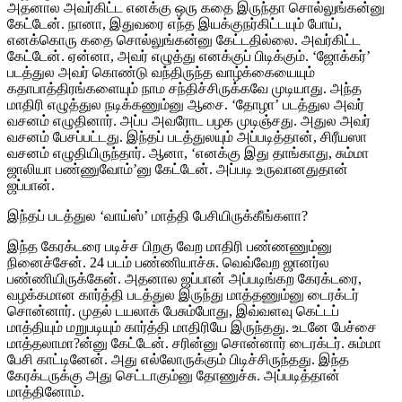
அதனால அவர்கிட்ட எனக்கு ஒரு கதை இருந்தா சொல்லுங்கன்னு
கேட்டேன். நானா, இதுவரை எந்த இயக்குநர்கிட்டயும் போய்,
எனக்கொரு கதை சொல்லுங்கன்னு கேட்டதில்லை. அவர்கிட்ட
கேட்டேன். ஏன்னா, அவர் எழுத்து எனக்குப் பிடிக்கும். ‘ஜோக்கர்’
படத்துல அவர் கொண்டு வந்திருந்த வாழ்க்கையையும்
கதாபாத்திரங்களையும் நாம சந்திச்சிருக்கவே முடியாது. அந்த
மாதிரி எழுத்துல நடிக்கணும்னு ஆசை. ‘தோழா’ படத்துல அவர்
வசனம் எழுதினார். அப்ப அவரோட பழக முடிஞ்சது. அதுல அவர்
வசனம் பேசப்பட்டது. இந்தப் படத்துலயும் அப்படித்தான், சிரீயஸா
வசனம் எழுதியிருந்தார். ஆனா, ‘எனக்கு இது தாங்காது, சும்மா
ஜாலியா பண்ணுவோம்’னு கேட்டேன். அப்படி உருவானதுதான்
ஜப்பான்.
இந்தப் படத்துல ‘வாய்ஸ்’ மாத்தி பேசியிருக்கீங்களா?
இந்த கேரக்டரை படிச்ச பிறகு வேற மாதிரி பண்ணணும்னு
நினைச்சேன். 24 படம் பண்ணியாச்சு. வெவ்வேற ஜானர்ல
பண்ணியிருக்கேன். அதனால ஜப்பான் அப்படிங்கற கேரக்டரை,
வழக்கமான கார்த்தி படத்துல இருந்து மாத்தணும்னு டைரக்டர்
சொன்னார். முதல் டயலாக் பேசும்போது, இவ்வளவு கெட்டப்
மாத்தியும் மறுபடியும் கார்த்தி மாதிரியே இருந்தது. உடனே பேச்சை
மாத்தலாமா?ன்னு கேட்டேன். சரின்னு சொன்னார் டைரக்டர். சும்மா
பேசி காட்டினேன். அது எல்லோருக்கும் பிடிச்சிருந்தது. இந்த
கேரக்டருக்கு அது செட்டாகும்னு தோணுச்சு. அப்படித்தான்
மாத்தினோம்.