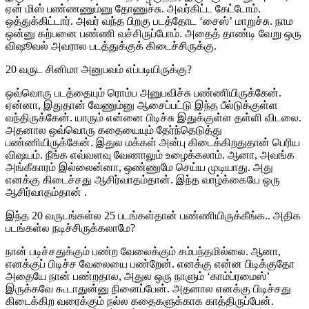
ஏன் மிஸ் பண்ணணும்னு தோணுச்சு. அவர்கிட்ட கேட்டோம்.
ஒத்துக்கிட்டார். அவர் வந்த பிறகு படத்தோட ‘சைஸ்’ மாறுச்சு. நாம
ஒன்னு கற்பனை பண்ணி வச்சிருப்போம். அதைத் தாண்டி வேறு ஒரு
விஷூவல் அவரால படத்துக்குக் கிடைச்சிருக்கு.
20 வருட சினிமா அனுபவம் எப்படியிருக்கு?
ஒவ்வொரு படத்தையும் ரொம்ப அனுபவிச்சு பண்ணியிருக்கேன்.
ஏன்னா, இதுதான் வேணும்னு ஆசைப்பட்டு இந்த பீல்டுக்குள்ள
வந்திருக்கேன். யாரும் என்னை பிடிச்சு இதுக்குள்ள தள்ளி விடலை.
அதனால ஒவ்வொரு கதையையும் தேர்ந்தெடுத்து
பண்ணியிருக்கேன். இதுல மக்கள் அன்பு கிடைக்கிறதுதான் பெரிய
விஷயம். நீங்க எவ்வளவு வேணாலும் உழைக்கலாம். ஆனா, அவங்க
அங்கீகாரம் இல்லைன்னா, ஒண்ணுமே செய்ய முடியாது. அது
எனக்கு கிடைச்சது ஆசிர்வாதம்தான். இந்த வாழ்க்கையே ஒரு
ஆசிர்வாதம்தான் .
இந்த 20 வருடங்கள்ல 25 படங்கள்தான் பண்ணியிருக்கீங்க.. அதிக
படங்கள்ல நடிச்சிருக்கலாமே?
நான் படிச்சதுக்கும் பண்ற வேலைக்கும் சம்பந்தமில்லை. ஆனா,
எனக்குப் பிடிச்ச வேலையை பண்றேன். எனக்கு என்ன பிடிக்குதோ
அதையே நான் பண்றதால, அதுல ஒரு நாளும் ‘காம்ப்ரமைஸ்’
இருக்கவே கூடாதுன்னு நினைப்பேன். அதனால எனக்கு பிடிச்சது
கிடைக்கிற வரைக்கும் நல்ல கதைகளுக்காக காத்திருப்பேன்.