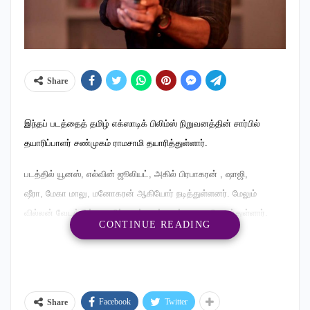
Share
இந்தப் படத்தைத் தமிழ் எக்ஸாடிக் பிலிம்ஸ் நிறுவனத்தின் சார்பில்
தயாரிப்பாளர் சண்முகம் ராமசாமி தயாரித்துள்ளார்.
படத்தில் யூனஸ், எல்வின் ஜூலியட், அகில் பிரபாகரன் , ஷாஜி,
ஷீரா, மேகா மாலு, மனோகரன் ஆகியோர் நடித்துள்ளனர். மேலும்
வில்லன் வேடத்தில் தயாரிப்பாளர் சண்முகம் ராமசாமி நடித்துள்ளார்.
CONTINUE READING
சஸ்பென்ஸ், திரில்லர் டைப்பில் இந்தப் படம் உருவாகியுள்ளது.
நாயகன் ஆதாம் தன் தாயின் உடல் நிலை பாதித்ததால் அவரை
மருத்துவமனையில் சேர்க்கிறான். அதேபோல் விபத்தில் சிக்கிய
மரியாவும் அதே மருத்துவமனையில் சிகிச்சைக்காக சேர்கிறாள்.
Facebook
Twitter
Share