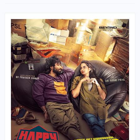
என்ற சமிக்ஞை படத்தின் தொடக்கத்திலேயே தெரிகிறது. பேய்
படமாக இருக்குமோ என்று யோசிக்க வைத்து மெல்ல, மெல்ல
சைன்ஸ் பிக்ஷனாக மாறுகிறது.
நாயகன் – நாயகி பாத்திரங்களின் மூலம் தற்கொலை செய்து
கொள்ள முடிவெடுப்பவர்கள். தங்கள் உயிருக்கு ஆபத்து வரும்போது
அதிலிருந்து தப்பித்து உயிர் வாழவே எண்ணுகிறார்கள் என்ற
உளவியல் உண்மையைக் காட்டியுள்ளார்கள். அவர்களின் உயிர்
தப்பித்தல் முயற்சிகளை அணு, அணுவாக ரசிக்கும் வில்லனின்
குரூர குணமும் காட்டப்பட்டுள்ளது.
யாருமே இல்லாத இடம்போல் சஸ்பென்சாக காட்சிகள் நகரும்போது,
திடீரென்று வில்லன் என்ட்ரி, அடியாட்கள் என்ட்ரி எல்லாம் அந்த
சஸ்பென்சை நீர்த்துப் போகச் செய்கிறது.
இயக்குநர் ராகுல் ஆர்.கிருஷ்ணா ஹாலிவுட் சைன்ஸ் பிக்ஷன்
பாணியில் கதையை சொல்ல முயன்றிருக்கிறார். காட்சிகளில்
இன்னும்கூட விறுவிறுப்பு சேர்த்திருக்கலாம்.