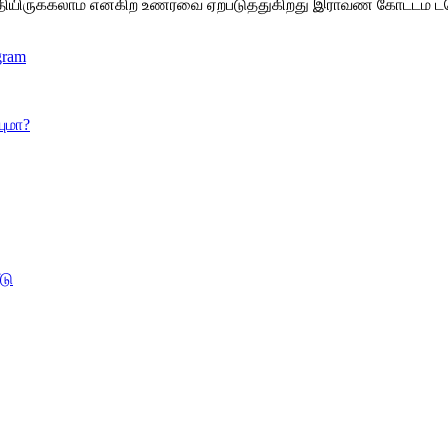
தியிருக்கலாம் என்கிற உணர்வை ஏற்படுத்துகிறது இராவண கோட்டம் ட்ர
gram
யுமா?
டு