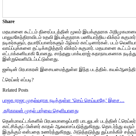
Share
மதயானை கூட்டம் திரைப்படத்தின் மூலம் இயக்குநராக அறிமுகமானவர்
பாலுமகேந்திராவிடம் உதவி இயக்குநராக பணியாற்றிய விக்ரம் சுகுமார
நடிகர்களும், தயாரிப்பாளர்களும் ஆர்வம் காட்டினார்கள். படம் வ
வாய்ப்புக்களை தட்டிக்கழித்தார் விக்ரம் சுகுமார். மதயானை கூட்டம் 
எட்டாக்கனியாகி போனது. சாந்தனு பாக்யராஜ் கதாநாயகனாக நடித்துள
இன்றுவெளியிடப்பட்டுள்ளது.
ஜஸ்டின் பிரபாகரன் இசையமைத்துள்ள இந்த படத்தில். கயல்ஆனந்தி, பி
ட்ரெய்லர் எப்படி?
Related Posts
பாஜக ராஜா முதல்வராக நடித்துள்ள ‘செய் செய்யாதே’ இசை…
‎ கரிகாலன் முதல் பார்வை தெளியானது
தென்மாவட்டங்களில் பிரபலமானஒப்பாரி பாடலுடன் படத்தின் ட்ரெய்லர
காட்சிக்குப் பின்னர் காதல் ஆசுவாசப்படுத்துகிறது. தொடர்ந்து வ
இருக்கும் என்பதை உணர்த்துகிறது. அடுத்தடுத்து துப்பாக்கிச் சத