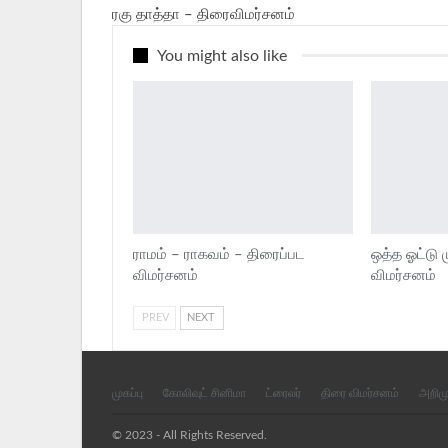
ரகு தாத்தா – திரைவிமர்சனம்
You might also like
ராமம் – ராகவம் – திரைப்பட
ஒத்த ஓட்டு 
விமர்சனம்
விமர்சனம்
PREV
NEXT
முகப்பு
கோலிவுட் சினிமா
ட்ரைலர்
திரை விமர்சனம்
அறிம
© 2023 - All Rights Reserved.