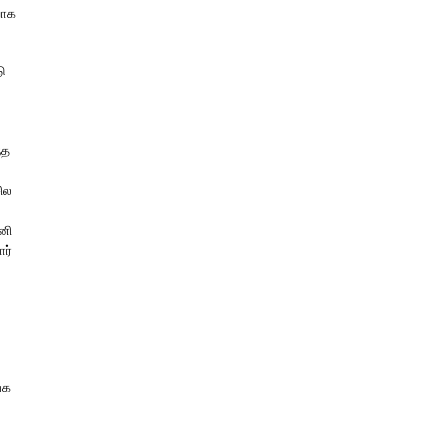
யாக
ு
்த
சில
னி
ர்
ேக