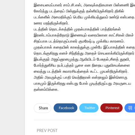
இசையமைப்பாளர் சாம்.சி.எஸ், அளவுக்கதிகமான பின்னணி 
கோர்த்து படத்தைப் பின்னுக்குத் தள்ளியிருக்கிறார்.திகில்
படங்களில் அமைதிக்குப் பெரிய முக்கியத்துவம் உண்டு என்பதை
உணர மறந்திருக்கிறார்.
படத்தின் தொடக்கத்தில் முதல்பாகத்தின் பாத்திரங்கள்
இரண்டாம்பாகத்தோடு இணையும் வரையிலான காட்சிகள் மிகச்
சிறப்பாக படத்தொகுப்பாளர் குமரேஷ்.டி முக்கிய காரணம்.
முதல்பாகக் கதையின் காலத்துக்கு முன்பே இப்பாகத்தின் கதை
தொடங்குகிறது எனச் சிந்தித்து அதைச் செயலாக்கியிருக்கிறார்
இயக்குநர் அஜய்ஞானமுத்து.ஆவியிடம் பேசுதல்,சீனத் துறவி,
போர்த்துகீசிய நபர்,புத்தர் பூசை என நிறைய புதுவிசயங்களை
வைத்து படத்தின் சுவாரசியத்தைக் கூட்ட முயன்றிருக்கிறார்.
அதில் அவருக்குப் பாதி வெற்றிதான் என்றாலும் இன்னொரு
பாகமும் இருக்கிறது என்பது போல் முடித்திருப்பது அவருடைய
தன்னம்பிக்கை.
Facebook
Twitter
Pinterest
Share
PREV POST