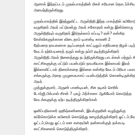
ஆனால் இந்தப்படம் முதல்பாகத்தின் மிகச் சரியான தொடர்ச்சி
அமைந்திருக்கிறது.
முதல்பாகத்தில் இறந்துவிட்ட அருள்நிதி,இந்த பாகத்தில் உயிரோட
வருகிறார்.அவர் மட்டுமன்று அவர் சகோதரர் என்று இன்னொரு
அருள்நிதியும் வருகிறார்.இதெல்லாம் எப்படி? ஏன்? என்கிற
கேள்விகளுக்கான விடைதாம் டிமான்டி காலனி 2
நேர்மறை நாயகனாக நடிப்பதைக் காட்டிலும் எதிர்மறை நிழல் படிந
வேடம் நற்பெயரைத் தரும் என்று நம்பி நடித்திருக்கிறார்
அருள்நிதி.அவர் நினைத்தது நடந்திருக்கிறது.பாடல்கள் மற்றும் 
காட்சிகளுக்கு மட்டும் பயன்படும் நாயகியாக இல்லாமல் இவர்
இல்லாவிட்டால் திரைக்கதை இல்லை என்கிற வேடம் பிரியா பவா
சங்கருக்கு.அதை முழுமையாகப் பயன்படுத்திக் கொண்டிருக்கிறா
அவர்.
முத்துக்குமார், அருண் பாண்டியன், சீன நடிகர் செரிங்
டோர்ஜி,பிக்பாஸ் சீசன் 7 புகழ் அர்ச்சனா ஆகியோர் கொடுத்த
வேடங்களுக்கு ஏற்ப நடித்திருக்கிறார்கள்.
ஒளிப்பதிவாளர் ஹரீஷ்கண்ணன், இயக்குநரின் எழுத்துக்கு
உயிர்கொடுக்க உயிரைக் கொடுத்து உழைத்திருக்கிறார்.ஓட்டம்,வ
ஓட்டம்,மெது ஓட்டம் என கதையின் தன்மைக்குத் தக்கபடி
காட்சிகளைக் கொடுத்திருக்கிறார்.