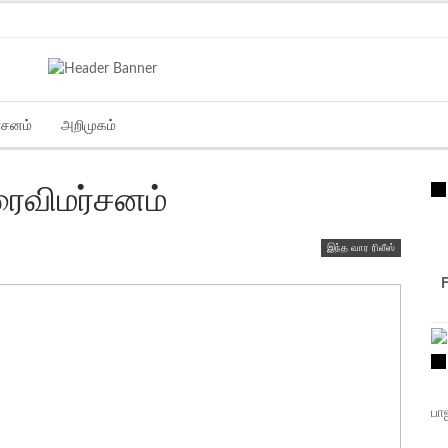
்சனம்
அறிமுகம்
ரைவிமர்சனம்
இந்த வார ரிலீஸ்
பா