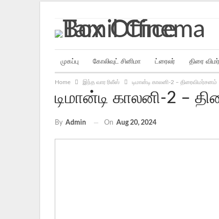
Friday, August 7, 2026
முகப்பு
கோலிவுட் சினிமா
ட்ரைலர்
திரை விமர
Home
இந்த வார ரிலீஸ்
டிமான்டி காலனி-2 – திரைவிமர்சனம்
டிமான்டி காலனி-2 – தி
On
Aug 20, 2024
By
Admin