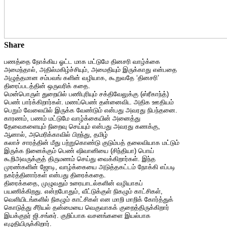
Share
பணத்தை நோக்கிய ஓட்ட மாக மட்டுமே தினசரி வாழ்க்கை
அமைந்தால், அதில்மகிழ்ச்சியும், அமைதியும் இருக்காது என்பதை
அழுத்தமான சம்பவங் களின் வழியாக, கூறுவதே ‘தினசரி’
திரைப்படத்தின் ஒருவரிக் கதை.
மென்பொருள் துறையில் பணிபுரியும் சக்திவேலுக்கு (ஸ்ரீகாந்த்)
பெண் பார்க்கிறார்கள். மணப்பெண் தன்னைவிட அதிக ஊதியம்
பெறும் வேலையில் இருக்க வேண்டும் என்பது அவரது நிபந்தனை.
காரணம், பணம் மட்டுமே வாழ்க்கையின் அனைத்து
தேவைகளையும் நிறைவு செய்யும் என்பது அவரது கணக்கு,
ஆனால், அமெரிக்காவில் பிறந்து, தமிழ்
கலாச் சாரத்தின் மீது பற்றுகொண்டு குடும்பத் தலைவியாக மட்டும்
இருக்க நினைக்கும் பெண் ஷிவானியை (சிந்தியா) பொய்
கூறிஅவருக்குத் திருமணம் செய்து வைக்கிறார்கள். இந்த
முரண்களின் ஜோடி, வாழ்க்கையை அடுத்தகட்டம் நோக்கி எப்படி
நகர்த்தினார்கள் என்பது திரைக்கதை.
திரைக்கதை, முழுவதும் உரையாடல்களின் வழியாகப்
பயணிக்கிறது. என்றபோதும், வீட்டுக்குள் நிகழும் காட்சிகள்,
வெளியிடங்களில் நிகழும் காட்சிகள் என மாறி மாறிக் கோர்த்துக்
கொடுத்து சீரியல் தன்மையை வெகுவாகக் குறைத்திருக்கிறார்
இயக்குநர் ஜி.சங்கர். குறிப்பாக வசனங்களை இயல்பாக
எழுதியிருக்கிறார்.