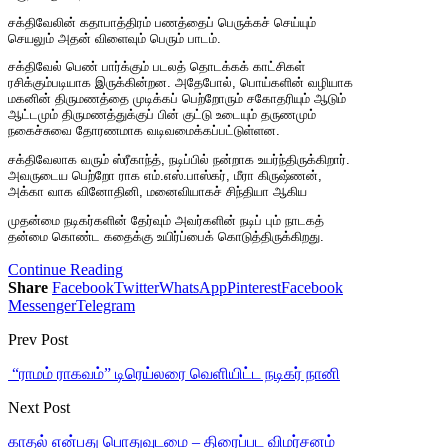
சக்திவேலின் கதாபாத்திரம் பணத்தைப் பெருக்கச் செய்யும்
செயலும் அதன் விளைவும் பெரும் பாடம்.
சக்திவேல் பெண் பார்க்கும் படலத் தொடக்கக் காட்சிகள்
ரசிக்கும்படியாக இருக்கின்றன. அதேபோல், பொய்களின் வழியாக
மகனின் திருமணத்தை முடிக்கப் பெற்றோரும் சகோதரியும் ஆடும்
ஆட்டமும் திருமணத்துக்குப் பின் குட்டு உடையும் தருணமும்
நகைச்சுவை தோரணமாக வடிவமைக்கப்பட்டுள்ளன.
சக்திவேலாக வரும் ஸ்ரீகாந்த், நடிப்பில் நன்றாக உயர்ந்திருக்கிறார்.
அவருடைய பெற்றோ ராக எம்.எஸ்.பாஸ்கர், மீரா கிருஷ்ணன்,
அக்கா வாக வினோதினி, மனைவியாகச் சிந்தியா ஆகிய
முதன்மை நடிகர்களின் தேர்வும் அவர்களின் நடிப் பும் நாடகத்
தன்மை கொண்ட கதைக்கு உயிர்ப்பைக் கொடுத்திருக்கிறது.
Continue Reading
Share
Facebook
Twitter
WhatsApp
Pinterest
Facebook
Messenger
Telegram
Prev Post
“ராமம் ராகவம்” டிரெய்லரை வெளியிட்ட நடிகர் நானி
Next Post
காதல் என்பது பொதுவுடமை – திரைப்பட விமர்சனம்