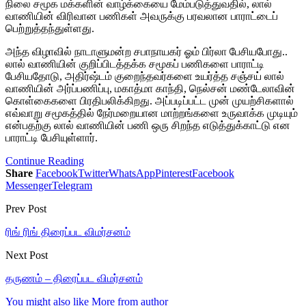
நிலை சமூக மக்களின் வாழ்க்கையை மேம்படுத்துவதில், லால்
வாணியின் விரிவான பணிகள் அவருக்கு பரவலான பாராட்டைப்
பெற்றுத்தந்துள்ளது.
அந்த விழாவில் நாடாளுமன்ற சபாநாயகர் ஓம் பிர்லா பேசியபோது..
லால் வாணியின் குறிப்பிடத்தக்க சமூகப் பணிகளை பாராட்டி
பேசியதோடு, அதிர்ஷ்டம் குறைந்தவர்களை உயர்த்த சஞ்சய் லால்
வாணியின் அர்ப்பணிப்பு, மகாத்மா காந்தி, நெல்சன் மண்டேலாவின்
கொள்கைகளை பிரதிபலிக்கிறது. அப்படிப்பட்ட முன் முயற்சிகளால்
எவ்வாறு சமூகத்தில் நேர்மறையான மாற்றங்களை உருவாக்க முடியும்
என்பதற்கு லால் வாணியின் பணி ஒரு சிறந்த எடுத்துக்காட்டு என
பாராட்டி பேசியுள்ளார்.
Continue Reading
Share
Facebook
Twitter
WhatsApp
Pinterest
Facebook
Messenger
Telegram
Prev Post
ரிங் ரிங் திரைப்பட விமர்சனம்
Next Post
தருணம் – திரைப்பட விமர்சனம்
You might also like
More from author