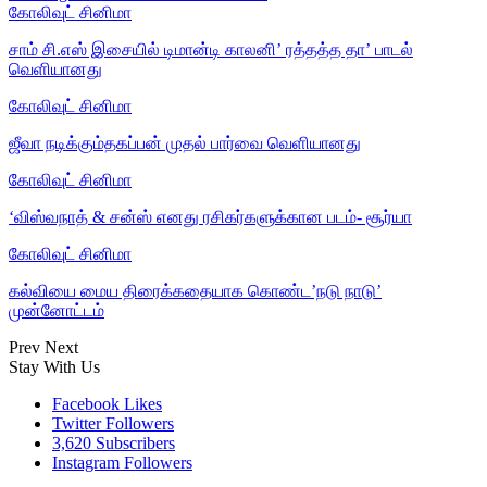
கோலிவுட் சினிமா
சாம் சி.எஸ் இசையில் டிமான்டி காலனி’ ரத்தத்த தா’ பாடல்
வெளியானது
கோலிவுட் சினிமா
ஜீவா நடிக்கும்தகப்பன் முதல் பார்வை வெளியானது
கோலிவுட் சினிமா
‘விஸ்வநாத் & சன்ஸ் எனது ரசிகர்களுக்கான படம்- சூர்யா
கோலிவுட் சினிமா
கல்வியை மைய திரைக்கதையாக கொண்ட’நடு நாடு’
முன்னோட்டம்
Prev
Next
Stay With Us
Facebook
Likes
Twitter
Followers
3,620
Subscribers
Instagram
Followers