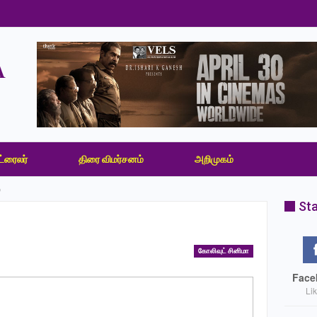
ட்ரைலர்
திரை விமர்சனம்
அறிமுகம்
்
Sta
கோலிவுட் சினிமா
Face
Li