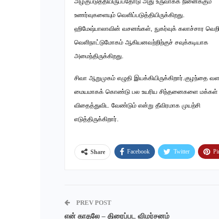
அழகுபடுத்தியிருப்பதோடு அது உருவாக்க நினைக்கும்
உணர்வுகளையும் வெளிப்படுத்தியிருக்கிறது.
ஹிமேஷ்பாலாவின் வசனங்கள், நுகர்வுக் கலாச்சார வெறி
வெளிநாட்டுமோகம் ஆகியனவற்றிற்குச் சவுக்கடியாக
அமைந்திருக்கிறது.
சிவா ஆறுமுகம் எழுதி இயக்கியிருக்கிறார்.குழந்தை வள
மையமாகக் கொண்டு பல உயரிய சிந்தனைகளை மக்கள் 
விதைத்துவிட வேண்டும் என்று தீவிரமாக முயற்சி
எடுத்திருக்கிறார்.
Facebook
Twitter
Pi
Share
PREV POST
என் காதலே – திரைப்பட விமர்சனம்