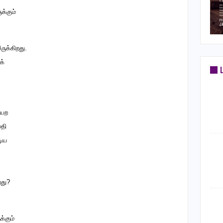
க்கும்
ுக்கிறது.
க்
யேற
மதி
டிய
றது?
்கும்