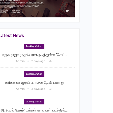
Latest News
கோலிவுட் சினிமா
பாஜக ராஜா முதல்வராக நடித்துள்ள ‘செய்…
Admin
2 days ago
கோலிவுட் சினிமா
‎ கரிகாலன் முதல் பார்வை தெளியானது
Admin
3 days ago
கோலிவுட் சினிமா
அரசியல் பேசும்’ மக்கள் காவலன்’ படத்தில்…