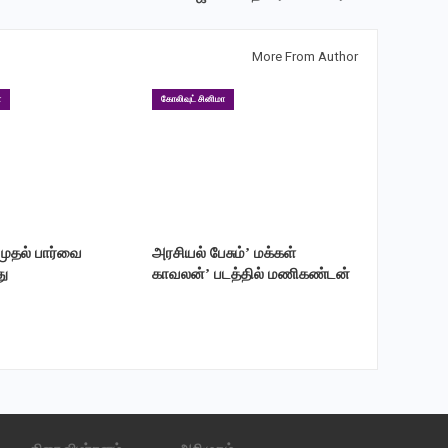
More From Author
ா
கோலிவுட் சினிமா
 முதல் பார்வை
அரசியல் பேசும்’ மக்கள்
ு
காவலன்’ படத்தில் மணிகண்டன்