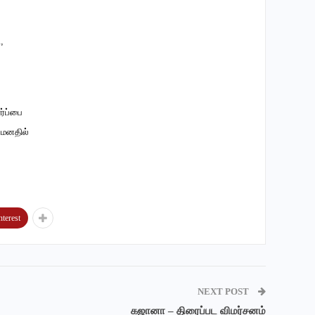
,
ர்ப்பை
மனதில்
nterest
NEXT POST
கஜானா – திரைப்பட விமர்சனம்