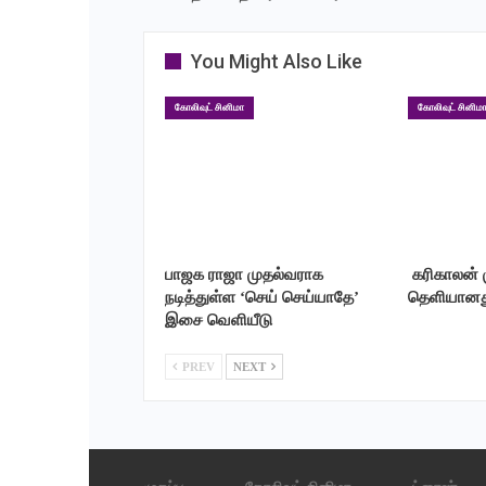
You Might Also Like
கோலிவுட் சினிமா
கோலிவுட் சினிம
பாஜக ராஜா முதல்வராக
‎ கரிகாலன்
நடித்துள்ள ‘செய் செய்யாதே’
தெளியானத
இசை வெளியீடு
PREV
NEXT