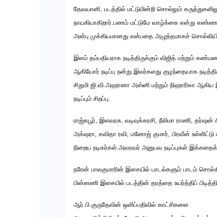
தேவயானி, படத்தில் மட்டுமின்றி சொல்லும் கருத்துகளிலு
நாயகியாகிறார்.பணம் மட்டுமே வாழ்க்கை என்று எண்ண
அன்பு முக்கியமானது என்பதை அழுத்தமாகச் சொல்லியிரு
இளம் தம்பதியராக நடித்திருக்கும் விஜித் மற்றும் கண்ம
ஆகியோர் நடிப்பு நன்று.இவர்களது குழந்தையாக நடித்திர
சிறுமி ஜி.வி.அஹானா அஸ்னி மற்றும் நிஹாரிகா ஆகிய
நடிப்பும் சிறப்பு.
ராஜ்கபூர், இளவரசு, வடிவுக்கரசி, நீலிமா ராணி, தர்ஷன் 
அக்‌ஷரா, கவிதா ரவி, மனோஜ் குமார், பிரவீன் உள்ளிட்டு 
நிறைய நடிகர்கள்.அவரவர் அனுபவ நடிப்புகள் இக்கதைக்க
நரேன் பாலகுமாரின் இசையில் பாடல்களும் பாடம் சொல்
பின்னணி இசையில் படத்தின் தரத்தை உயர்த்திப் பிடித்திர
ஆர்.பி.குருதேவின் ஒளிப்பதிவில் காட்சிகளை